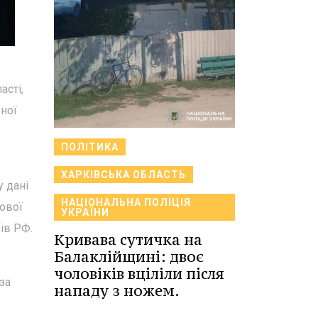
асті,
бної
ПОЛІТИКА
ХАРКІВСЬКА ОБЛАСТЬ
 дані
НАЦІОНАЛЬНА ПОЛІЦІЯ
ової
УКРАЇНИ
ів РФ.
Кривава сутичка на
Балаклійщині: двоє
чоловіків вціліли після
за
нападу з ножем.