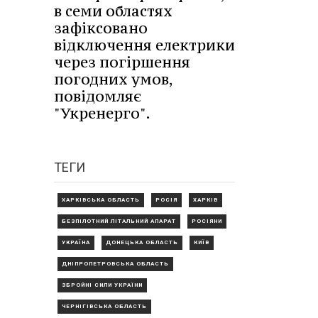
в семи областях
зафіксовано
відключення електрики
через погіршення
погодних умов,
повідомляє
"Укренерго".
ТЕГИ
ХАРКІВСЬКА ОБЛАСТЬ
РОСІЯ
ХАРКІВ
БЕЗПІЛОТНИЙ ЛІТАЛЬНИЙ АПАРАТ
РОСІЯНИ
УКРАЇНА
ДОНЕЦЬКА ОБЛАСТЬ
КИЇВ
ДНІПРОПЕТРОВСЬКА ОБЛАСТЬ
ЗБРОЙНІ СИЛИ УКРАЇНИ
ЧЕРНІГІВСЬКА ОБЛАСТЬ