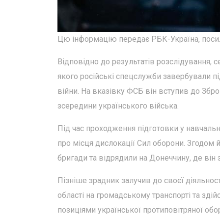
Цю інформацію передає РБК-Україна, посил
Відповідно до результатів розслідування, 
якого російські спецслужби завербували пі
війни. На вказівку ФСБ він вступив до Збр
зсередини українського війська.
Під час проходження підготовки у навчальн
про місця дислокації Сил оборони. Згодом
бригади та відрядили на Донеччину, де він
Пізніше зрадник залучив до своєї діяльнос
області на громадському транспорті та зді
позиціями української протиповітряної обо