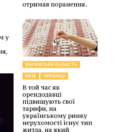
отримав поранення.
м у
ня,
ХАРКІВСЬКА ОБЛАСТЬ
КИЇВ
УКРАЇНЦІ
В той час як
орендодавці
підвищують свої
тарифи, на
українському ринку
нерухомості існує тип
житла, на який