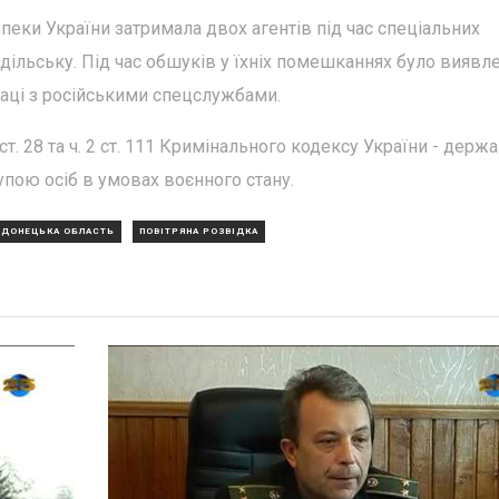
пеки України затримала двох агентів під час спеціальних
дільську. Під час обшуків у їхніх помешканнях було виявл
раці з російськими спецслужбами.
ст. 28 та ч. 2 ст. 111 Кримінального кодексу України - держ
пою осіб в умовах воєнного стану.
ДОНЕЦЬКА ОБЛАСТЬ
ПОВІТРЯНА РОЗВІДКА