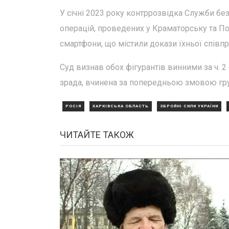
У січні 2023 року контррозвідка Служби без
операцій, проведених у Краматорську та По
смартфони, що містили докази їхньої співп
Суд визнав обох фігурантів винними за ч. 2 
зрада, вчинена за попередньою змовою гру
РОСІЯ
ХАРКІВСЬКА ОБЛАСТЬ
ЗБРОЙНІ СИЛИ УКРАЇНИ
ЧИТАЙТЕ ТАКОЖ