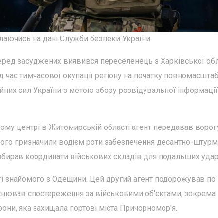
аючись на дані Служби безпеки України.
серед засуджених виявився переселенець з Харківської обл
д час тимчасової окупації регіону на початку повномасшта
ойних сил України з метою збору розвідувальної інформації
ому центрі в Житомирській області агент передавав ворогу
 його призначили водієм роти забезпечення десантно-штурм
 збирав координати військових складів для подальших удар
ті знайомого з Одещини. Цей другий агент подорожував по
йснював спостереження за військовими об'єктами, зокрема 
рони, яка захищала портові міста Причорномор'я.