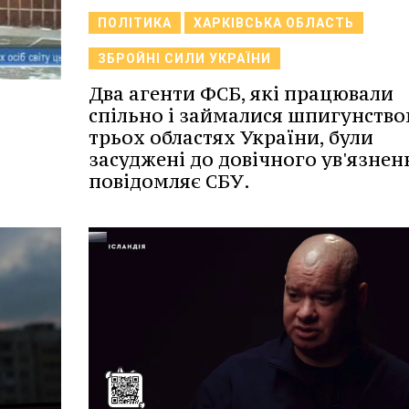
ПОЛІТИКА
ХАРКІВСЬКА ОБЛАСТЬ
ЗБРОЙНІ СИЛИ УКРАЇНИ
Два агенти ФСБ, які працювали
спільно і займалися шпигунство
трьох областях України, були
засуджені до довічного ув'язнен
повідомляє СБУ.