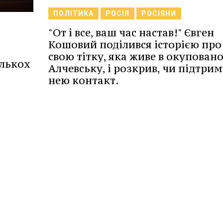
ПОЛІТИКА
РОСІЯ
РОСІЯНИ
"От і все, ваш час настав!" Євген
Кошовий поділився історією про
свою тітку, яка живе в окупован
ількох
Алчевську, і розкрив, чи підтрим
нею контакт.