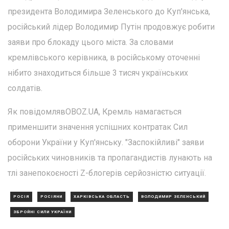
президента Володимира Зеленського до Куп'янська,
російський лідер Володимир Путін продовжує робити
заяви про блокаду цього міста. За словами
кремлівського керівника, в російському оточенні
нібито знаходиться більше 3 тисяч українських
солдатів.
Як повідомлявOBOZ.UA, Кремль намагається
применшити значення успішних контратак Сил
оборони України у Куп'янську. "Заспокійливі" заяви
російських чиновників та пропагандистів лунають на
тлі занепокоєності Z-блогерів серйозністю ситуації.
РОСІЯ
РОСІЯНИ
ХАРКІВСЬКА ОБЛАСТЬ
ВОЛОДИМИР ЗЕЛЕНСЬКИЙ
ЗБРОЙНІ СИЛИ УКРАЇНИ