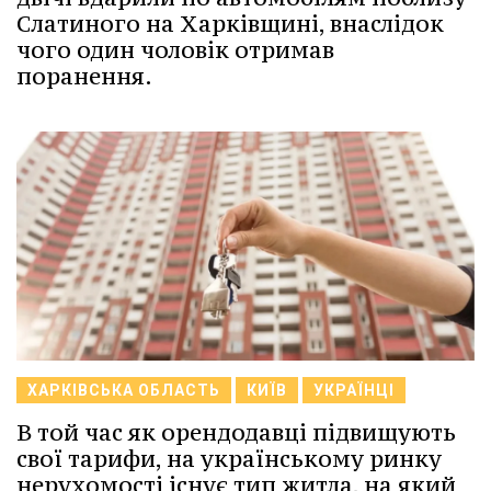
Слатиного на Харківщині, внаслідок
чого один чоловік отримав
поранення.
ХАРКІВСЬКА ОБЛАСТЬ
КИЇВ
УКРАЇНЦІ
В той час як орендодавці підвищують
свої тарифи, на українському ринку
нерухомості існує тип житла, на який