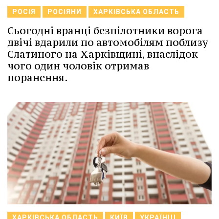
РОСІЯ
РОСІЯНИ
ХАРКІВСЬКА ОБЛАСТЬ
Сьогодні вранці безпілотники ворога
двічі вдарили по автомобілям поблизу
Слатиного на Харківщині, внаслідок
чого один чоловік отримав
поранення.
ХАРКІВСЬКА ОБЛАСТЬ
КИЇВ
УКРАЇНЦІ