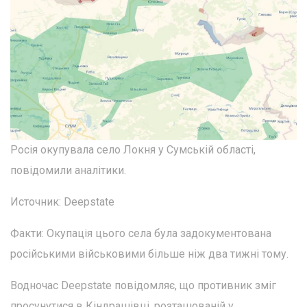
Росія окупувала село Локня у Сумській області,
повідомили аналітики.
Источник: Deepstate
Факти: Окупація цього села була задокументована
російськими військовими більше ніж два тижні тому.
Водночас Deepstate повідомляє, що противник зміг
просунутися в Кіндрашівці, розташованій у