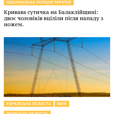
НАЦІОНАЛЬНА ПОЛІЦІЯ УКРАЇНИ
Кривава сутичка на Балаклійщині:
двоє чоловіків вціліли після нападу з
ножем.
ХАРКІВСЬКА ОБЛАСТЬ
КИЇВ
ДОНЕЦЬКА ОБЛАСТЬ