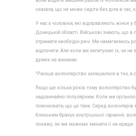
вона водить машини разом із чоловіком майж
сказала, що не може сидіти без діла в час, 
У нас є чоловіки, які відправляють жінок 
Донецькій області. Військові знають, що в
отримати необхідні речі. Ми намагаємось 
відпочити. Але коли ми запитуємо їх, чи не
думок не виникає.
"Раніше волонтерство залишалося в тіні, а 
Якщо ще кілька років тому волонтерство б
надзвичайно популярним. Коли ми організов
пояснювати, що це таке. Серед волонтерів м
близьким бракує внутрішньої гармонії, воло
покажу, як ми можемо змінити її на краще.