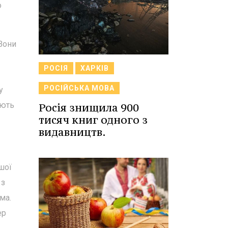
о
Вони
РОСІЯ
ХАРКІВ
РОСІЙСЬКА МОВА
у
юють
Росія знищила 900
тисяч книг одного з
видавництв.
шої
 з
ма.
ер