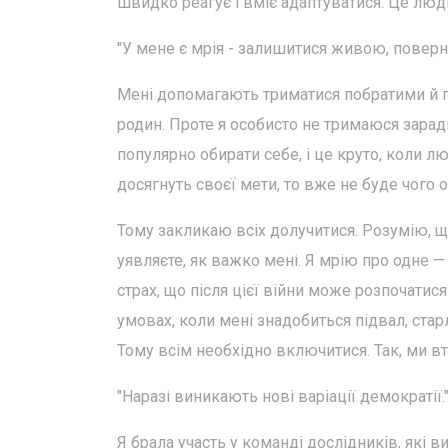
швидко реагує і вміє адаптуватися. Це люди
"У мене є мрія - залишитися живою, повер
Мені допомагають триматися побратими й по
родин. Проте я особисто не тримаюся заради
популярно обирати себе, і це круто, коли л
досягнуть своєї мети, то вже не буде чого о
Тому закликаю всіх долучитися. Розумію, щ
уявляєте, як важко мені. Я мрію про одне 
страх, що після цієї війни може розпочати
умовах, коли мені знадобиться підвал, стар
Тому всім необхідно включитися. Так, ми вто
"Наразі виникають нові варіації демократії.
Я брала участь у команді дослідників, які 