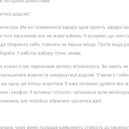
, об'єднані цінностями.
нутися додому"
сестри. Ми всі тримаємося заради одне одного, заради св
 того населення, яке не живе війною. Я розумію, що нині т
юди обирають себе, ставлять на перше місце. Проте якщо ро
бирати. У рабстві вибору точно немає.
о кожен з нас переживає велику втомленість. Ви навіть не
— залишитися живою та повернутися додому. У мене є глиб
ся ще одна, ще більш жорстока. Я вже починаю думати про ж
лінк і екофло. Я активно готуюся і запасаюся всім необхідн
милися, але потрібно зібратися і рухатися далі.
"
вивчали, чому деякі громади виявляють стійкість до насильс