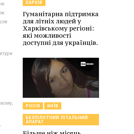
ХАРКІВ
не
Гуманітарна підтримка
іж
для літніх людей у
сля
Харківському регіоні:
які можливості
доступні для українців.
уктури
овому,
РОСІЯ
КИЇВ
БЕЗПІЛОТНИЙ ЛІТАЛЬНИЙ
АПАРАТ
о
Більше ніж місяць