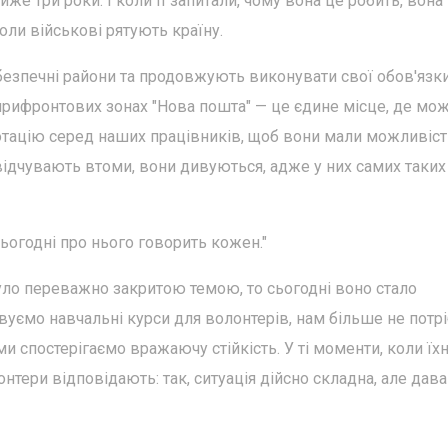
е три роки. І коли її запитали, чому вона це робить, вона
коли військові рятують країну.
у безпечні райони та продовжують виконувати свої обов'язк
 прифронтових зонах "Нова пошта" — це єдине місце, де мо
ротацію серед наших працівників, щоб вони мали можливіст
 відчувають втоми, вони дивуються, адже у них самих таких
сьогодні про нього говорить кожен."
уло переважно закритою темою, то сьогодні воно стало
уємо навчальні курси для волонтерів, нам більше не потр
и спостерігаємо вражаючу стійкість. У ті моменти, коли їх
нтери відповідають: так, ситуація дійсно складна, але дава