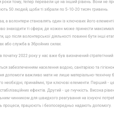
 роки тому, тепер перевели це на інший рівень. Вони не пр
ють 50 людей, щоби ті зібрали по 5-10-20 тисяч гривень.
ва, а волонтери становлять один із ключових його елементі
во знаходити ті сфери, де кожен може принести максимал
и, що після волонтерської діяльності повинні бути інші ета
х або служба в Збройних силах.
а початку 2022 року у нас вже був визначений стратегічний 
ься забезпеченням населення водою, санітарією та гігієно
ня допомоги важливо мати не лише матеріально-технічну ба
го необхідні, принаймні, три ключові елементи. Перший - ц
табілізаційних ефектів. Другий - це гнучкість. Висока ріве
ьним чинником для швидкого реагування на існуючі потреб
ють процеси, працюють і безпосередньо надають допомогу.