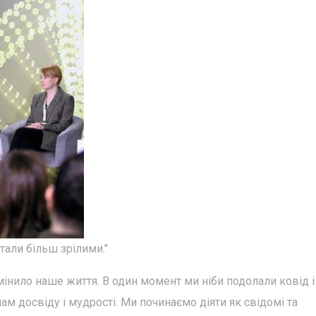
тали більш зрілими."
нило наше життя. В один момент ми ніби подолали ковід і
м досвіду і мудрості. Ми починаємо діяти як свідомі та