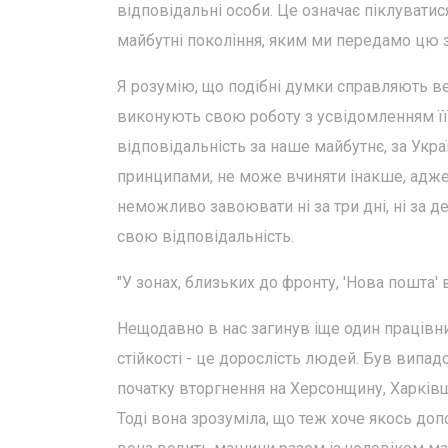
відповідальні особи. Це означає піклуватис
майбутні покоління, яким ми передамо цю
Я розумію, що подібні думки справляють ве
виконують свою роботу з усвідомленням її
відповідальність за наше майбутнє, за Укра
принципами, не може вчиняти інакше, адже
неможливо завоювати ні за три дні, ні за де
свою відповідальність.
"У зонах, близьких до фронту, 'Нова пошта'
Нещодавно в нас загинув іще один працівник
стійкості - це дорослість людей. Був випа
початку вторгнення на Херсонщину, Харківщ
Тоді вона зрозуміла, що теж хоче якось доп