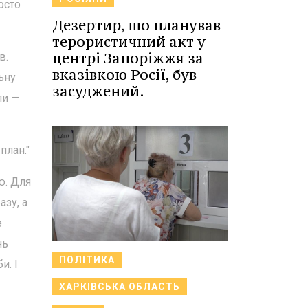
осто
Дезертир, що планував
терористичний акт у
центрі Запоріжжя за
в.
вказівкою Росії, був
ьну
засуджений.
пи —
план."
ю. Для
зу, а
е
нь
ПОЛІТИКА
и. І
ХАРКІВСЬКА ОБЛАСТЬ