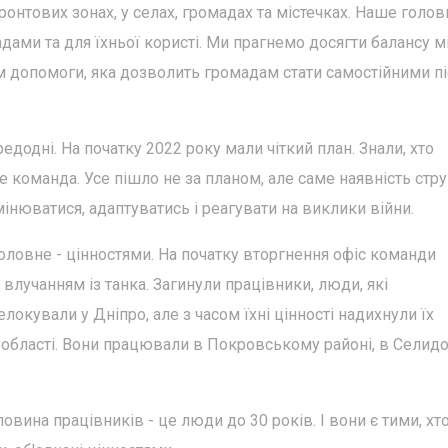
нтових зонах, у селах, громадах та містечках. Наше голов
ами та для їхньої користі. Ми прагнемо досягти балансу м
 допомоги, яка дозволить громадам стати самостійними пі
едодні. На початку 2022 року мали чіткий план. Знали, хто
 команда. Усе пішло не за планом, але саме наявність стр
мінюватися, адаптуватись і реагувати на виклики війни.
головне - цінностями. На початку вторгнення офіс команди
влучанням із танка. Загинули працівники, люди, які
локували у Дніпро, але з часом їхні цінності надихнули їх
 області. Вони працювали в Покровському районі, в Селид
вина працівників - це люди до 30 років. І вони є тими, хт