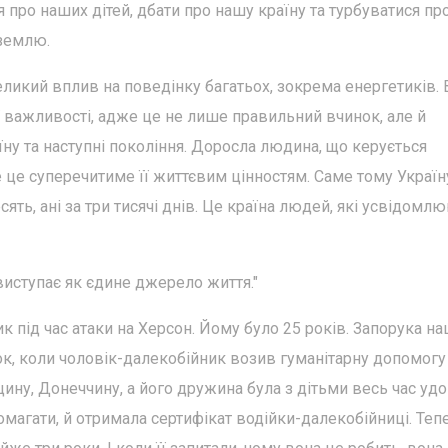
я про наших дітей, дбати про нашу країну та турбуватися пр
 землю.
ликий вплив на поведінку багатьох, зокрема енергетиків. 
 важливості, адже це не лише правильний вчинок, але й
їну та наступні покоління. Доросла людина, що керується
 це суперечитиме її життєвим цінностям. Саме тому Україн
сять, ані за три тисячі днів. Це країна людей, які усвідомл
 виступає як єдине джерело життя."
 під час атаки на Херсон. Йому було 25 років. Запорука на
док, коли чоловік-далекобійник возив гуманітарну допомогу
ину, Донеччину, а його дружина була з дітьми весь час удо
омагати, й отримала сертифікат водійки-далекобійниці. Теп