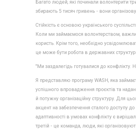
Багато людей, які починали волонтерити три
збирають 5 тисяч гривень - вони організову
Стійкість є основою українського суспільст
Коли ми займаємося волонтерством, важли
користь. Крім того, необхідно усвідомлюват
це може бути робота в державних структура
"Ми заздалегідь готувалися до конфлікту. Н
Я представляю програму WASH, яка займаєт
успішного впровадження проєктів та надан
й потужну організаційну структуру. Для цьо
акцент на забезпечення сталого доступу до с
адаптивності в умовах конфлікту є вирішал
третій - це команда, люди, які організову