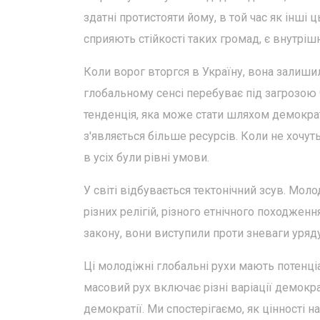
здатні протистояти йому, в той час як інші
сприяють стійкості таких громад, є внутрішн
Коли ворог вторгся в Україну, вона залиши
глобальному сенсі перебуває під загрозою 
тенденція, яка може стати шляхом демокра
з'являється більше ресурсів. Коли не хочут
в усіх були рівні умови.
У світі відбувається тектонічний зсув. Мол
різних релігій, різного етнічного походжен
закону, вони виступили проти зневаги уряду 
Ці молодіжні глобальні рухи мають потенціа
масовий рух включає різні варіації демокра
демократії. Ми спостерігаємо, як цінності 