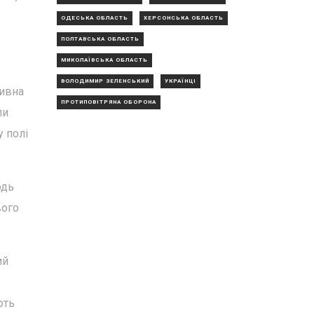
ОДЕСЬКА ОБЛАСТЬ
ХЕРСОНСЬКА ОБЛАСТЬ
ПОЛТАВСЬКА ОБЛАСТЬ
МИКОЛАЇВСЬКА ОБЛАСТЬ
ВОЛОДИМИР ЗЕЛЕНСЬКИЙ
УКРАЇНЦІ
тивна
ПРОТИПОВІТРЯНА ОБОРОНА
ли
у полі
одь
вого
ий
ють