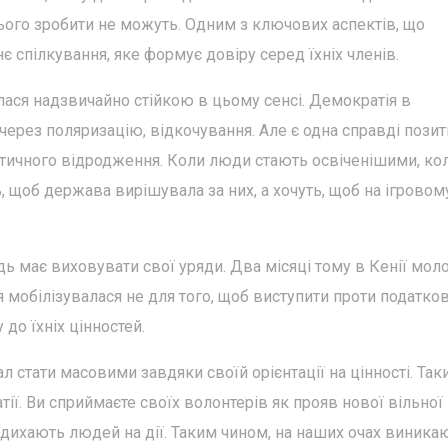
 цього зробити не можуть. Одним з ключових аспектів, що
є спілкування, яке формує довіру серед їхніх членів.
лася надзвичайно стійкою в цьому сенсі. Демократія в
через поляризацію, відкочування. Але є одна справді пози
тичного відродження. Коли люди стають освіченішими, ко
ь, щоб держава вирішувала за них, а хочуть, щоб на ігровом
одь має виховувати свої уряди. Два місяці тому в Кенії мол
ня мобілізувалася не для того, щоб виступити проти податко
до їхніх цінностей.
л стати масовими завдяки своїй орієнтації на цінності. Так
тії. Ви сприймаєте своїх волонтерів як прояв нової вільної
надихають людей на дії. Таким чином, на наших очах виника