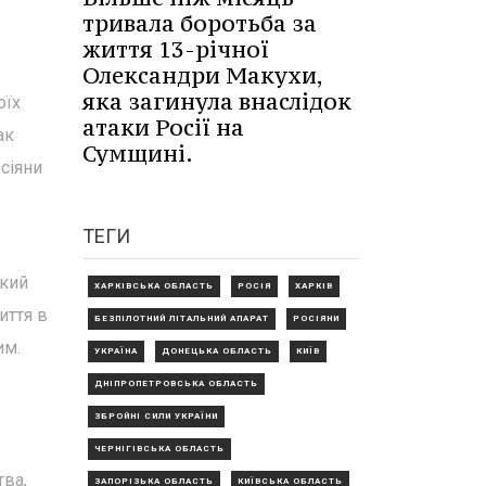
тривала боротьба за
життя 13-річної
Олександри Макухи,
яка загинула внаслідок
оїх
атаки Росії на
ак
Сумщині.
сіяни
ТЕГИ
окий
ХАРКІВСЬКА ОБЛАСТЬ
РОСІЯ
ХАРКІВ
иття в
БЕЗПІЛОТНИЙ ЛІТАЛЬНИЙ АПАРАТ
РОСІЯНИ
им.
УКРАЇНА
ДОНЕЦЬКА ОБЛАСТЬ
КИЇВ
ДНІПРОПЕТРОВСЬКА ОБЛАСТЬ
ЗБРОЙНІ СИЛИ УКРАЇНИ
ЧЕРНІГІВСЬКА ОБЛАСТЬ
тва,
ЗАПОРІЗЬКА ОБЛАСТЬ
КИЇВСЬКА ОБЛАСТЬ