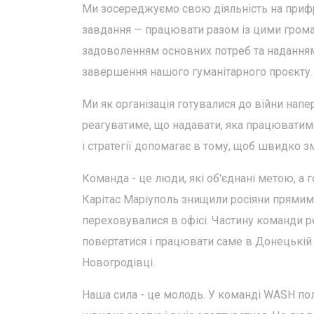
Ми зосереджуємо свою діяльність на прифро
завдання — працювати разом із цими громад
задоволенням основних потреб та наданням
завершення нашого гуманітарного проєкту.
Ми як організація готувалися до війни напер
реагуватиме, що надавати, яка працюватиме
і стратегії допомагає в тому, щоб швидко з
Команда - це люди, які об'єднані метою, а 
Карітас Маріуполь знищили росіяни прямим 
переховувалися в офісі. Частину команди ре
повертатися і працювати саме в Донецькій
Новогродівці.
Наша сила - це молодь. У команді WASH поло