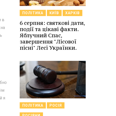
ПОЛІТИКА
КИЇВ
ХАРКІВ
и в
6 серпня: святкові дати,
жна
події та цікаві факти.
Яблучний Спас,
ь
завершення "Лісової
пісні" Лесі Українки.
ібно
нім
й я
ПОЛІТИКА
РОСІЯ
РОСІЯНИ