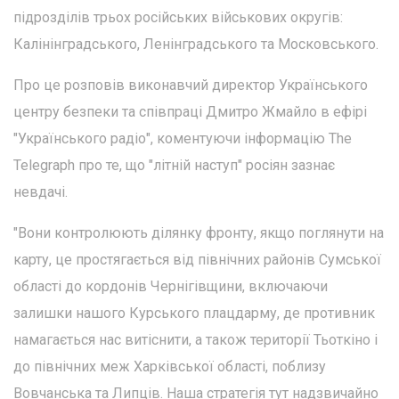
підрозділів трьох російських військових округів:
Калінінградського, Ленінградського та Московського.
Про це розповів виконавчий директор Українського
центру безпеки та співпраці Дмитро Жмайло в ефірі
"Українського радіо", коментуючи інформацію The
Telegraph про те, що "літній наступ" росіян зазнає
невдачі.
"Вони контролюють ділянку фронту, якщо поглянути на
карту, це простягається від північних районів Сумської
області до кордонів Чернігівщини, включаючи
залишки нашого Курського плацдарму, де противник
намагається нас витіснити, а також території Тьоткіно і
до північних меж Харківської області, поблизу
Вовчанська та Липців. Наша стратегія тут надзвичайно