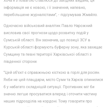
Хоча я з повагою ставлюся до західних видань, ця
інформація не є новою, і її значення, напевно,
перебільшене журналістами", - підсумував Жмайло.
Одночасно військовий аналітик Павло Нарожний
висловив свої прогнози щодо розвитку подій у
Сумській області. Він зазначив, що позиції ЗСУ в
Курській області формують буферну зону, яка захищає
Сумщину та певні території Харківської області з
південної сторони.
"Цей об'єкт є справжньою кісткою в горлі для росіян.
Якби не цей плацдарм, місто Суми та Харків опинилися
б у набагато складнішій ситуації. Противник міг би
значно легше просуватися вперед і оточити частину
наших підрозділів на кордоні. Тому говорити про