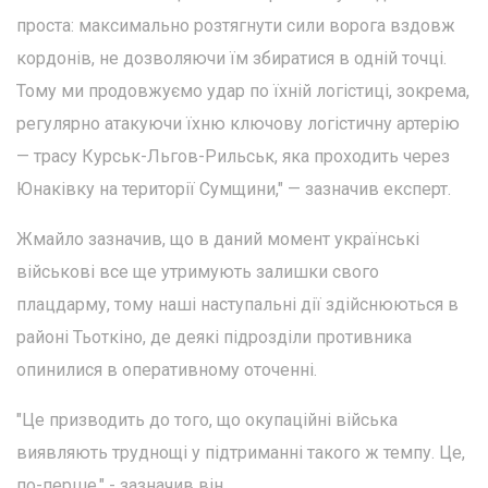
проста: максимально розтягнути сили ворога вздовж
кордонів, не дозволяючи їм збиратися в одній точці.
Тому ми продовжуємо удар по їхній логістиці, зокрема,
регулярно атакуючи їхню ключову логістичну артерію
— трасу Курськ-Льгов-Рильськ, яка проходить через
Юнаківку на території Сумщини," — зазначив експерт.
Жмайло зазначив, що в даний момент українські
військові все ще утримують залишки свого
плацдарму, тому наші наступальні дії здійснюються в
районі Тьоткіно, де деякі підрозділи противника
опинилися в оперативному оточенні.
"Це призводить до того, що окупаційні війська
виявляють труднощі у підтриманні такого ж темпу. Це,
по-перше," - зазначив він.