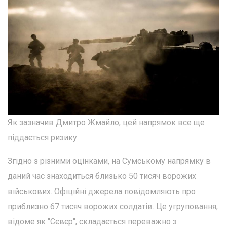
Як зазначив Дмитро Жмайло, цей напрямок все ще
піддається ризику.
Згідно з різними оцінками, на Сумському напрямку в
даний час знаходиться близько 50 тисяч ворожих
військових. Офіційні джерела повідомляють про
приблизно 67 тисяч ворожих солдатів. Це угруповання,
відоме як "Сєвєр", складається переважно з