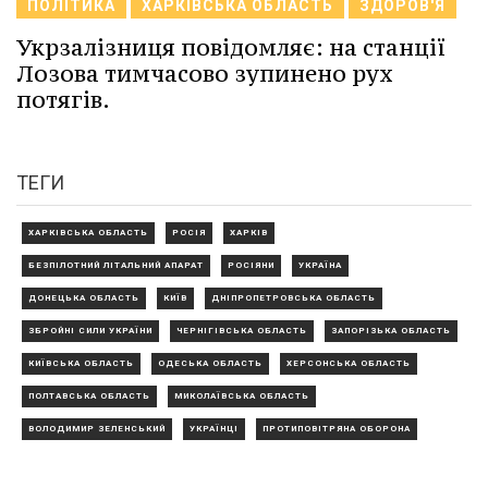
ПОЛІТИКА
ХАРКІВСЬКА ОБЛАСТЬ
ЗДОРОВ'Я
Укрзалізниця повідомляє: на станції
Лозова тимчасово зупинено рух
потягів.
ТЕГИ
ХАРКІВСЬКА ОБЛАСТЬ
РОСІЯ
ХАРКІВ
БЕЗПІЛОТНИЙ ЛІТАЛЬНИЙ АПАРАТ
РОСІЯНИ
УКРАЇНА
ДОНЕЦЬКА ОБЛАСТЬ
КИЇВ
ДНІПРОПЕТРОВСЬКА ОБЛАСТЬ
ЗБРОЙНІ СИЛИ УКРАЇНИ
ЧЕРНІГІВСЬКА ОБЛАСТЬ
ЗАПОРІЗЬКА ОБЛАСТЬ
КИЇВСЬКА ОБЛАСТЬ
ОДЕСЬКА ОБЛАСТЬ
ХЕРСОНСЬКА ОБЛАСТЬ
ПОЛТАВСЬКА ОБЛАСТЬ
МИКОЛАЇВСЬКА ОБЛАСТЬ
ВОЛОДИМИР ЗЕЛЕНСЬКИЙ
УКРАЇНЦІ
ПРОТИПОВІТРЯНА ОБОРОНА