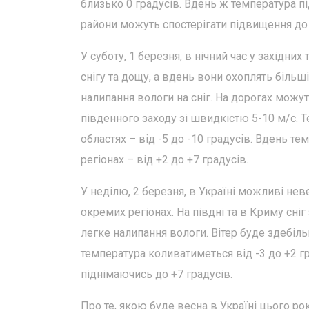
близько 0 градусів. Вдень ж температура під
райони можуть спостерігати підвищення до 
У суботу, 1 березня, в нічний час у західних
снігу та дощу, а вдень вони охоплять більш
налипання вологи на сніг. На дорогах можу
південного заходу зі швидкістю 5-10 м/с. Т
областях – від -5 до -10 градусів. Вдень те
регіонах – від +2 до +7 градусів.
У неділю, 2 березня, в Україні можливі неве
окремих регіонах. На півдні та в Криму сні
легке налипання вологи. Вітер буде здебіль
температура коливатиметься від -3 до +2 гра
піднімаючись до +7 градусів.
Про те, якою буде весна в Україні цього ро