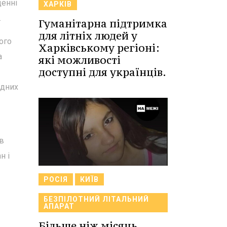
денні
ХАРКІВ
.
Гуманітарна підтримка
для літніх людей у
рого
Харківському регіоні:
а
які можливості
доступні для українців.
ідних
 в
н і
РОСІЯ
КИЇВ
БЕЗПІЛОТНИЙ ЛІТАЛЬНИЙ
АПАРАТ
Більше ніж місяць