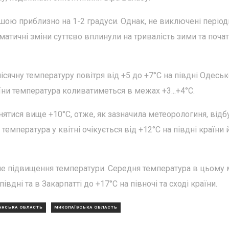
ішою приблизно на 1-2 градуси. Однак, не виключені період
матичні зміни суттєво вплинули на тривалість зими та поча
сячну температуру повітря від +5 до +7°С на півдні Одеськ
раїни температура коливатиметься в межах +3...+4°С.
нятися вище +10°С, отже, як зазначила метеорологиня, відб
емпература у квітні очікується від +12°С на півдні країни 
ьше підвищення температури. Середня температура в цьому м
івдні та в Закарпатті до +17°С на півночі та сході країни.
АНСЬКА ОБЛАСТЬ
МИКОЛАЇВСЬКА ОБЛАСТЬ