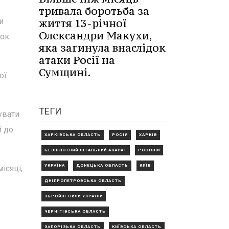
тривала боротьба за
життя 13-річної
и
Олександри Макухи,
ток
яка загинула внаслідок
атаки Росії на
Сумщині.
ої
ТЕГИ
увати
й до
ХАРКІВСЬКА ОБЛАСТЬ
РОСІЯ
ХАРКІВ
БЕЗПІЛОТНИЙ ЛІТАЛЬНИЙ АПАРАТ
РОСІЯНИ
УКРАЇНА
ДОНЕЦЬКА ОБЛАСТЬ
КИЇВ
ісяці,
ДНІПРОПЕТРОВСЬКА ОБЛАСТЬ
ЗБРОЙНІ СИЛИ УКРАЇНИ
ЧЕРНІГІВСЬКА ОБЛАСТЬ
ЗАПОРІЗЬКА ОБЛАСТЬ
КИЇВСЬКА ОБЛАСТЬ