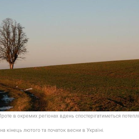
Проте в окремих регіонах вдень спостерігатиметься потеплі
а кінець лютого та початок весни в Україні.