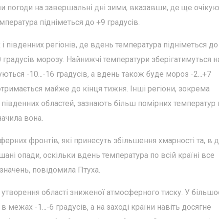
и погоди на завершальні дні зими, вказавши, де ще очіку
мпература підніметься до +9 градусів.
 і південних регіонів, де вдень температура підніметься до
.-10 градусів морозу. Найнижчі температури зберігатимуться н
уються -10...-16 градусів, а вдень також буде мороз -2...+7
отримається майже до кінця тижня. Інші регіони, зокрема
о південних областей, зазнають більш помірних температур 
значила вона.
ферних фронтів, які принесуть збільшення хмарності та, в 
шані опади, оскільки вдень температура по всій країні все
значень, повідомила Птуха.
ся утворення області зниженої атмосферного тиску. У більшо
 межах -1...-6 градусів, а на заході країни навіть досягне