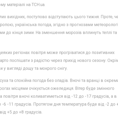
у матеріалі на TСН.ua.
лих вихідних, поступово відступають цього тижня. Проте, ч
опою, українська погода, згідно з прогнозами метеорологі
и до кінця зими. На зменшення морозів вплинуть теплі та
 деяких регіонах повітря може прогріватися до позитивних
варто поспішати з радістю через прихід нового сезону. Окрі
и у вигляді дощу та мокрого снігу.
суха та спокійна погода без опадів. Вночі та вранці в окрем
рогах місцями очікується ожеледиця. Вітер буде змінного
 повітря вночі коливатиметься від -12 до -17 градусів, а в
 -6 -11 градусів. Протягом дня температура буде від -2 до 
від +5 до +8 градусів.