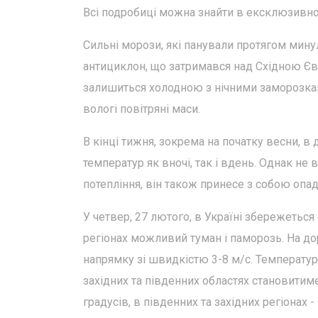
Всі подробиці можна знайти в ексклюзивном
Сильні морози, які панували протягом мину
антициклон, що затримався над Східною Євр
залишиться холодною з нічними заморозкам
вологі повітряні маси.
В кінці тижня, зокрема на початку весни, в
температур як вночі, так і вдень. Однак не 
потепління, він також принесе з собою опад
У четвер, 27 лютого, в Україні збережеться 
регіонах можливий туман і паморозь. На до
напрямку зі швидкістю 3-8 м/с. Температура
західних та південних областях становитиме
градусів, в південних та західних регіонах - 