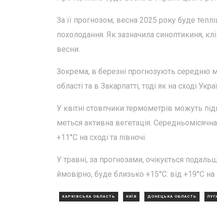
За її прогнозом, весна 2025 року буде тепл
похолодання. Як зазначила синоптикиня, клі
весни.
Зокрема, в березні прогнозують середню мі
області та в Закарпатті, тоді як на сході Ук
У квітні стовпчики термометрів можуть під
меться активна вегетація. Середньомісячна т
+11°С на сході та півночі.
У травні, за прогнозами, очікується подал
ймовірно, буде близько +15°С: від +19°С на п
ХАРКІВСЬКА ОБЛАСТЬ
КИЇВ
ДОНЕЦЬКА ОБЛАСТЬ
ЛУГ