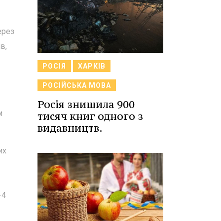
ерез
в,
РОСІЯ
ХАРКІВ
РОСІЙСЬКА МОВА
Росія знищила 900
м
тисяч книг одного з
видавництв.
их
+4