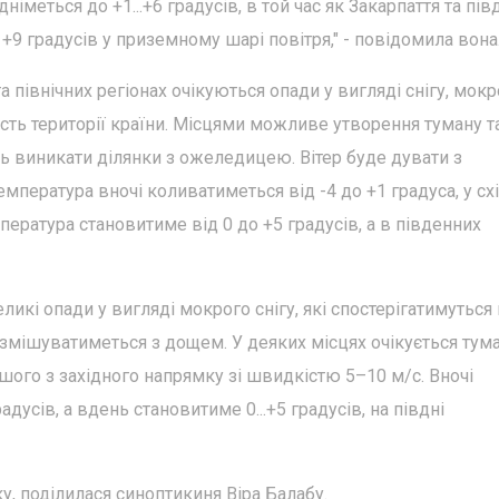
німеться до +1...+6 градусів, в той час як Закарпаття та пів
+9 градусів у приземному шарі повітря," - повідомила вона
 та північних регіонах очікуються опади у вигляді снігу, мок
ість території країни. Місцями можливе утворення туману т
ть виникати ділянки з ожеледицею. Вітер буде дувати з
емпература вночі коливатиметься від -4 до +1 градуса, у сх
мпература становитиме від 0 до +5 градусів, а в південних
ликі опади у вигляді мокрого снігу, які спостерігатимуться
г змішуватиметься з дощем. У деяких місцях очікується тума
шого з західного напрямку зі швидкістю 5–10 м/с. Вночі
дусів, а вдень становитиме 0...+5 градусів, на півдні
ку, поділилася синоптикиня Віра Балабу.