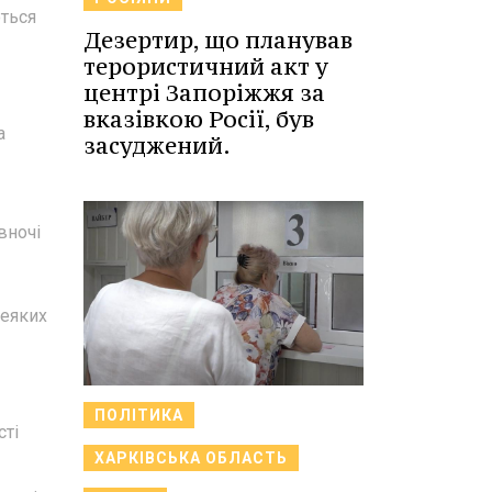
ються
Дезертир, що планував
терористичний акт у
центрі Запоріжжя за
вказівкою Росії, був
а
засуджений.
вночі
деяких
ПОЛІТИКА
сті
ХАРКІВСЬКА ОБЛАСТЬ