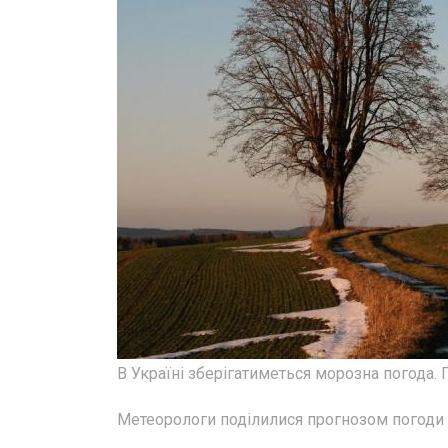
В Україні зберігатиметься морозна погода. 
Метеорологи поділилися прогнозом погоди н