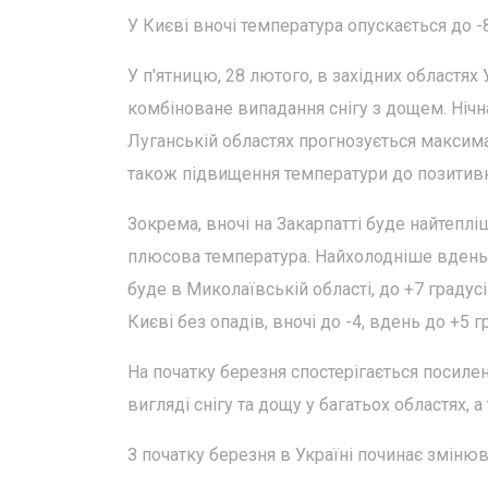
У Києві вночі температура опускається до -8
У п'ятницю, 28 лютого, в західних областя
комбіноване випадання снігу з дощем. Нічн
Луганській областях прогнозується максима
також підвищення температури до позитивн
Зокрема, вночі на Закарпатті буде найтепліш
плюсова температура. Найхолодніше вдень б
буде в Миколаївській області, до +7 градусі
Києві без опадів, вночі до -4, вдень до +5 г
На початку березня спостерігається посилен
вигляді снігу та дощу у багатьох областях, 
З початку березня в Україні починає зміню