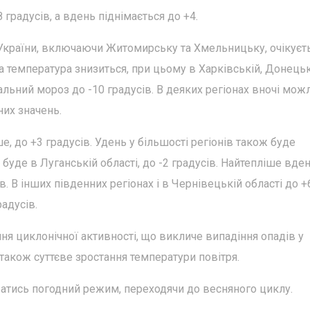
 градусів, а вдень піднімається до +4.
х України, включаючи Житомирську та Хмельницьку, очікуєт
а температура знизиться, при цьому в Харківській, Донецьк
льний мороз до -10 градусів. В деяких регіонах вночі мож
их значень.
е, до +3 градусів. Удень у більшості регіонів також буде
уде в Луганській області, до -2 градусів. Найтепліше вде
в. В інших південних регіонах і в Чернівецькій області до +6
радусів.
ня циклонічної активності, що викличе випадіння опадів у
а також суттєве зростання температури повітря.
ватись погодний режим, переходячи до весняного циклу.