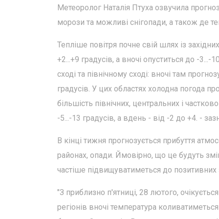
Метеоролог Наталія Птуха озвучила прогноз
морози та можливі снігопади, а також де те
Тепліше повітря почне свій шлях із західних
+2...+9 градусів, а вночі опуститься до -3..
сході та північному сході: вночі там прогноз
градусів. У цих областях холодна погода пр
більшість північних, центральних і частков
-5...-13 градусів, а вдень - від -2 до +4. - за
В кінці тижня прогнозується прибуття атмос
районах, опади. Ймовірно, що це будуть змі
частіше підвищуватиметься до позитивних 
"З приблизно п'ятниці, 28 лютого, очікуєть
регіонів вночі температура коливатиметься в