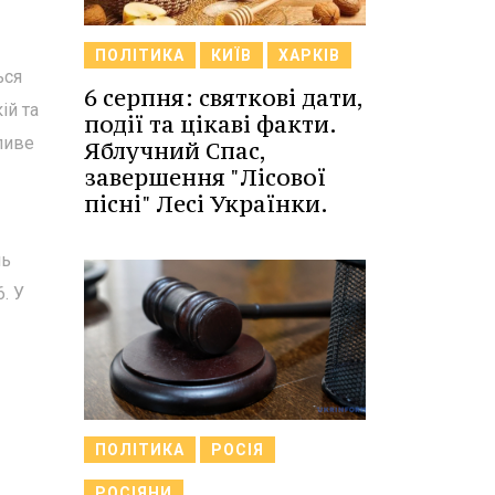
ПОЛІТИКА
КИЇВ
ХАРКІВ
ься
6 серпня: святкові дати,
ій та
події та цікаві факти.
ливе
Яблучний Спас,
завершення "Лісової
пісні" Лесі Українки.
нь
. У
ПОЛІТИКА
РОСІЯ
РОСІЯНИ