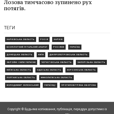
Лозова тимчасово зупинено рух
потягів.
ТЕГИ
ХАРКІВСЬКА ОБЛАСТЬ
РОСІЯ
ХАРКІВ
БЕЗПІЛОТНИЙ ЛІТАЛЬНИЙ АПАРАТ
РОСІЯНИ
УКРАЇНА
ДОНЕЦЬКА ОБЛАСТЬ
КИЇВ
ДНІПРОПЕТРОВСЬКА ОБЛАСТЬ
ЗБРОЙНІ СИЛИ УКРАЇНИ
ЧЕРНІГІВСЬКА ОБЛАСТЬ
ЗАПОРІЗЬКА ОБЛАСТЬ
КИЇВСЬКА ОБЛАСТЬ
ОДЕСЬКА ОБЛАСТЬ
ХЕРСОНСЬКА ОБЛАСТЬ
ПОЛТАВСЬКА ОБЛАСТЬ
МИКОЛАЇВСЬКА ОБЛАСТЬ
ВОЛОДИМИР ЗЕЛЕНСЬКИЙ
УКРАЇНЦІ
ПРОТИПОВІТРЯНА ОБОРОНА
Copyright © Будь-яке копiювання, публiкацiя, передрук допустимо із