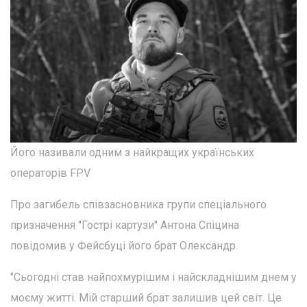
Його називали одним з найкращих українських
операторів FPV
Про загибель співзасновника групи спеціального
призначення "Гострі картузи" Антона Спіцина
повідомив у Фейсбуці його брат Олександр.
"Сьогодні став найпохмурішим і найскладнішим днем у
моєму житті. Мій старший брат залишив цей світ. Це