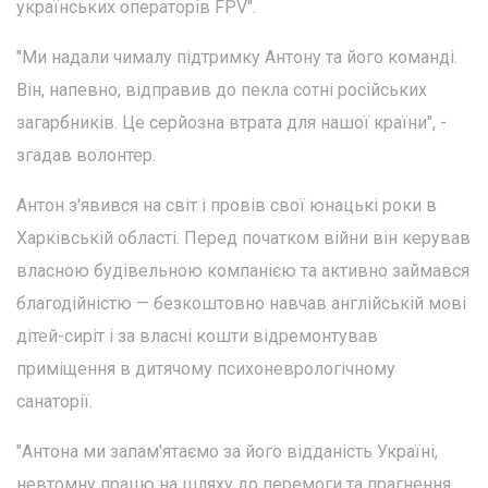
українських операторів FPV".
"Ми надали чималу підтримку Антону та його команді.
Він, напевно, відправив до пекла сотні російських
загарбників. Це серйозна втрата для нашої країни", -
згадав волонтер.
Антон з'явився на світ і провів свої юнацькі роки в
Харківській області. Перед початком війни він керував
власною будівельною компанією та активно займався
благодійністю — безкоштовно навчав англійській мові
дітей-сиріт і за власні кошти відремонтував
приміщення в дитячому психоневрологічному
санаторії.
"Антона ми запам'ятаємо за його відданість Україні,
невтомну працю на шляху до перемоги та прагнення