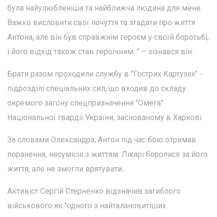
була найулюбленіша та найближча людина для мене.
Важко висловити свої почуття та згадати про життя
Антона, але він був справжнім героєм у своїй боротьбі,
і його відхід також став героїчним..." – зізнався він.
Брати разом проходили службу в "Гострих Картузах" -
підрозділі спеціальних сил, що входив до складу
окремого загону спецпризначення "Омега"
Національної гвардії України, заснованому в Харкові.
За словами Олександра, Антон під час бою отримав
поранення, несумісні з життям. Лікарі боролися за його
життя, але не змогли врятувати...
Активіст Сергій Стерненко відзначив загиблого
військового як "одного з найталановитіших