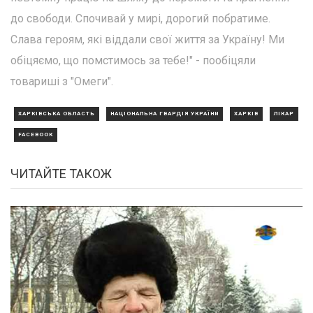
до свободи. Спочивай у мирі, дорогий побратиме.
Слава героям, які віддали свої життя за Україну! Ми
обіцяємо, що помстимось за тебе!" - пообіцяли
товариші з "Омеги".
ХАРКІВСЬКА ОБЛАСТЬ
НАЦІОНАЛЬНА ГВАРДІЯ УКРАЇНИ
ХАРКІВ
ЛІКАР
FACEBOOK
ЧИТАЙТЕ ТАКОЖ