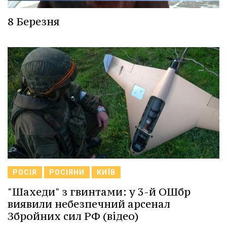
8 Березня
РОСІЯ
РОСІЯНИ
КИЇВ
"Шахеди" з гвинтами: у 3-й ОШбр
виявили небезпечний арсенал
Збройних сил РФ (відео)