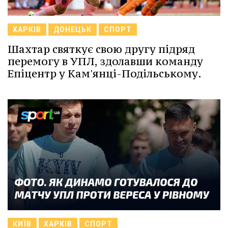
ХАРКІВ
ДОНЕЦЬК
СПОРТ
Шахтар святкує свою другу підряд
перемогу в УПЛ, здолавши команду
Епіцентр у Кам'янці-Подільському.
КИЇВ
ХАРКІВ
СПОРТ