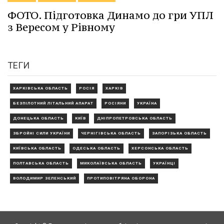
ФОТО. Підготовка Динамо до гри УПЛ
з Вересом у Рівному
ТЕГИ
ХАРКІВСЬКА ОБЛАСТЬ
РОСІЯ
ХАРКІВ
БЕЗПІЛОТНИЙ ЛІТАЛЬНИЙ АПАРАТ
РОСІЯНИ
УКРАЇНА
ДОНЕЦЬКА ОБЛАСТЬ
КИЇВ
ДНІПРОПЕТРОВСЬКА ОБЛАСТЬ
ЗБРОЙНІ СИЛИ УКРАЇНИ
ЧЕРНІГІВСЬКА ОБЛАСТЬ
ЗАПОРІЗЬКА ОБЛАСТЬ
КИЇВСЬКА ОБЛАСТЬ
ОДЕСЬКА ОБЛАСТЬ
ХЕРСОНСЬКА ОБЛАСТЬ
ПОЛТАВСЬКА ОБЛАСТЬ
МИКОЛАЇВСЬКА ОБЛАСТЬ
УКРАЇНЦІ
ВОЛОДИМИР ЗЕЛЕНСЬКИЙ
ПРОТИПОВІТРЯНА ОБОРОНА