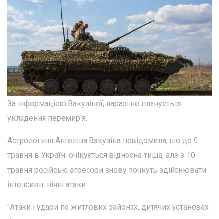
За інформацією Вакуліної, наразі не планується
укладення перемир'я.
Астрологиня Ангеліна Вакуліна повідомила, що до 9
травня в Україні очікується відносна тиша, але з 10
травня російські агресори знову почнуть здійснювати
інтенсивні нічні атаки.
"Атаки і удари по житлових районах, дитячих установах