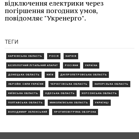
відключення електрики через
погіршення погодних умов,
повідомляє "Укренерго".
ТЕГИ
ХАРКІВСЬКА ОБЛАСТЬ
РОСІЯ
ХАРКІВ
БЕЗПІЛОТНИЙ ЛІТАЛЬНИЙ АПАРАТ
РОСІЯНИ
УКРАЇНА
ДОНЕЦЬКА ОБЛАСТЬ
КИЇВ
ДНІПРОПЕТРОВСЬКА ОБЛАСТЬ
ЗБРОЙНІ СИЛИ УКРАЇНИ
ЧЕРНІГІВСЬКА ОБЛАСТЬ
ЗАПОРІЗЬКА ОБЛАСТЬ
КИЇВСЬКА ОБЛАСТЬ
ОДЕСЬКА ОБЛАСТЬ
ХЕРСОНСЬКА ОБЛАСТЬ
ПОЛТАВСЬКА ОБЛАСТЬ
МИКОЛАЇВСЬКА ОБЛАСТЬ
УКРАЇНЦІ
ВОЛОДИМИР ЗЕЛЕНСЬКИЙ
ПРОТИПОВІТРЯНА ОБОРОНА