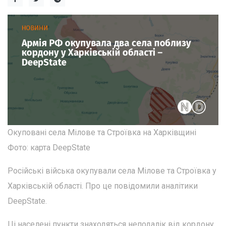
Окуповані села Мілове та Строївка на Харківщині
Фото: карта DeepState
Російські війська окупували села Мілове та Строївка у
Харківській області. Про це повідомили аналітики
DeepState.
Ці населені пункти знаходяться неподалік від кордону