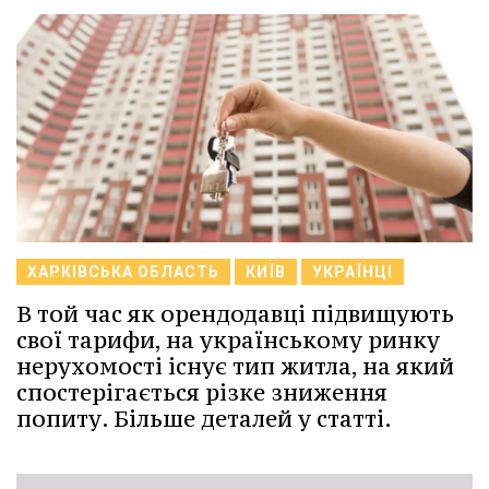
ХАРКІВСЬКА ОБЛАСТЬ
КИЇВ
УКРАЇНЦІ
В той час як орендодавці підвищують
свої тарифи, на українському ринку
нерухомості існує тип житла, на який
спостерігається різке зниження
попиту. Більше деталей у статті.