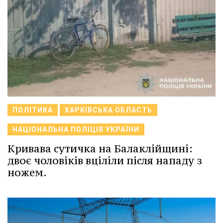
ПОЛІТИКА
ХАРКІВСЬКА ОБЛАСТЬ
НАЦІОНАЛЬНА ПОЛІЦІЯ УКРАЇНИ
Кривава сутичка на Балаклійщині:
двоє чоловіків вціліли після нападу з
ножем.