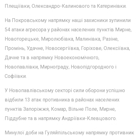
Плещіївки, Олександро-Калинового та Катеринівки.
На Покровському напрямку наші захисники зупинили
54 атаки агресора у районах населених пунктів Мирне,
Новоторецьке, Миролюбівка, Малинівка, Разіне,
Промінь, Удачне, Новосергіївка, Горіхове, Олексіївка,
Дачне та в напрямку Новоекономічного,
Новопавлівки, Мирнограду, Новопідгородного і
Софіївки.
У Новопавлівському секторі сили оборони успішно
відбили 13 атак противника в районах населених
пунктів Запоріжжя, Комар, Вільне Поле, Мирне,
Піддубне та в напрямку Андріївки-Клевцового.
Минулої доби на Гуляйпільському напрямку противник