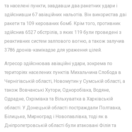
та населені пункти, завдавши два ракетних удари і
здійснивши 67 авіаційних нальотів. Він використав дві
ракети та 109 керованих бомб. Крім того, противник
здійснив 6527 обстрілів, з яких 119 були проведені з
реактивних систем залпового вогню, а також залучив
3786 дронів-камікадзе для ураження цілей.
Агресор здійснював авіаційні удари, зокрема по
територіях населених пунктів Михальчина Слобода в
Чернігівській області, Новомутин у Сумській області, а
також Вовчанські Хутори, Одноробівка, Водяне,
Одрадне, Охрімівка та Вільхуватка в Харківській
області. У Донецькій області постраждали Полтавка,
Білицьке, Мирноград і Новопавлівка, тоді як в
Дніпропетровській області були атаковані Філія та