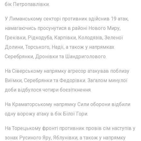
бік Петропавлівки.
У Лиманському секторі противник здійснив 19 атак,
намагаючись просунутися в районі Нового Миру,
Греківки, Рідкодуба, Карпівки, Колодязів, Зеленої
Долини, Торського, Надії, а також у напрямках
Серебрянки, Дронівки та Шандриголового.
На Сіверському напрямку агресор атакував поблизу
Виїмки, Серебрянки та Федорівки. Загалом минулої
доби відбулося чотири боєзіткнення.
На Краматорському напрямку Сили оборони відбили
одну ворожу атаку в бік Білої Гори.
На Торецькому фронті противник провів сім наступів у
зонах Русиного Яру, Яблунівки, а також у напрямку