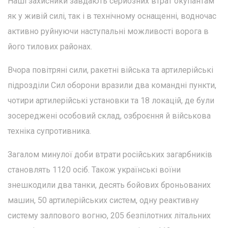
Наші захисники завдають серйозних втрат окупантам
як у живій силі, так і в технічному оснащенні, водночас
активно руйнуючи наступальні можливості ворога в
його тилових районах.
Вчора повітряні сили, ракетні війська та артилерійські
підрозділи Сил оборони вразили два командні пункти,
чотири артилерійські установки та 18 локацій, де були
зосереджені особовий склад, озброєння й військова
техніка супротивника.
Загалом минулої доби втрати російських загарбників
становлять 1120 осіб. Також українські воїни
знешкодили два танки, десять бойових броньованих
машин, 50 артилерійських систем, одну реактивну
систему залпового вогню, 205 безпілотних літальних