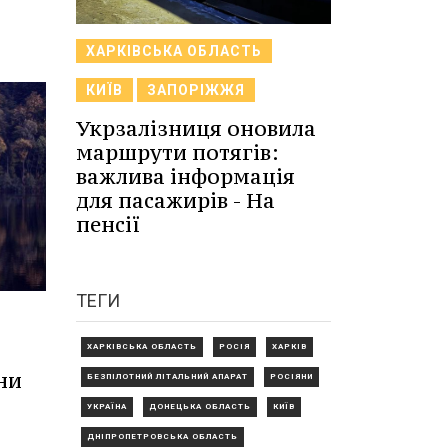
ХАРКІВСЬКА ОБЛАСТЬ
КИЇВ
ЗАПОРІЖЖЯ
Укрзалізниця оновила
маршрути потягів:
важлива інформація
для пасажирів - На
пенсії
ТЕГИ
ХАРКІВСЬКА ОБЛАСТЬ
РОСІЯ
ХАРКІВ
ни
БЕЗПІЛОТНИЙ ЛІТАЛЬНИЙ АПАРАТ
РОСІЯНИ
УКРАЇНА
ДОНЕЦЬКА ОБЛАСТЬ
КИЇВ
ДНІПРОПЕТРОВСЬКА ОБЛАСТЬ