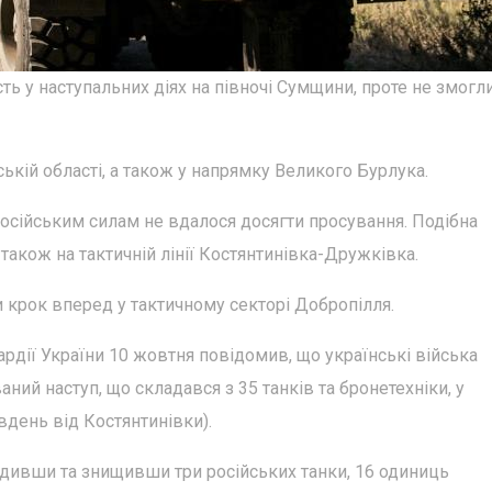
сть у наступальних діях на півночі Сумщини, проте не змогл
ькій області, а також у напрямку Великого Бурлука.
осійським силам не вдалося досягти просування. Подібна
а також на тактичній лінії Костянтинівка-Дружківка.
 крок вперед у тактичному секторі Добропілля.
дії України 10 жовтня повідомив, що українські війська
ий наступ, що складався з 35 танків та бронетехніки, у
вдень від Костянтинівки).
одивши та знищивши три російських танки, 16 одиниць