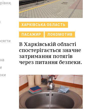
рівки,
и
ХАРКІВСЬКА ОБЛАСТЬ
ПАСАЖИР
ЛОКОМОТИВ
осягти
В Харківській області
спостерігається значне
затримання потягів
 на
через питання безпеки.
и
оки