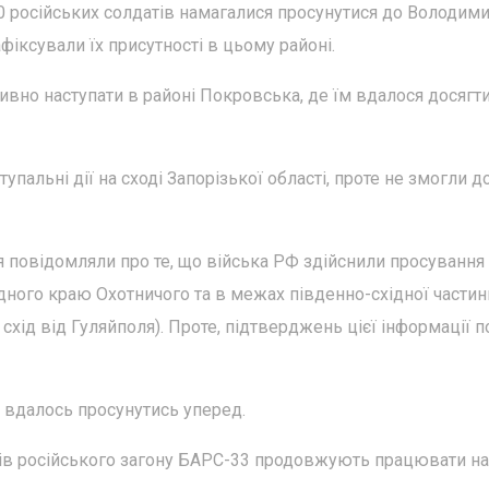
20 російських солдатів намагалися просунутися до Володими
фіксували їх присутності в цьому районі.
ивно наступати в районі Покровська, де їм вдалося досягт
пальні дії на сході Запорізької області, проте не змогли д
ня повідомляли про те, що війська РФ здійснили просування
хідного краю Охотничого та в межах південно-східної частин
схід від Гуляйполя). Проте, підтверджень цієї інформації п
 вдалось просунутись уперед.
ків російського загону БАРС-33 продовжують працювати на