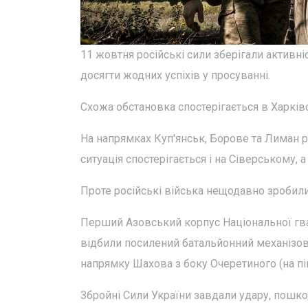
11 жовтня російські сили зберігали активні
досягти жодних успіхів у просуванні.
Схожа обстановка спостерігається в Харківс
На напрямках Куп'янськ, Борове та Лиман р
ситуація спостерігається і на Сіверському, 
Проте російські війська нещодавно зробили
Перший Азовський корпус Національної гвар
відбили посилений батальйонний механізован
напрямку Шахова з боку Очеретиного (на пі
Збройні Сили України завдали удару, пошк