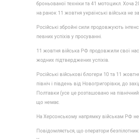
броньованої техніки та 41 мотоцикл. Хоча 
на ранок 11 жовтня українські війська не за
Російські збройні сили продовжують інтенс
певних успіхів у просуванні.
11 жовтня війська РФ продовжили свої насту
жодних підтверджених успіхів.
Російські військові блогери 10 та 11 жовт
північ і південь від Новогригорівки, до за
Полтавки (усе це розташовано на північний 
що немає.
На Херсонському напрямку військам РФ не
Повідомляється, що оператори безпілотни