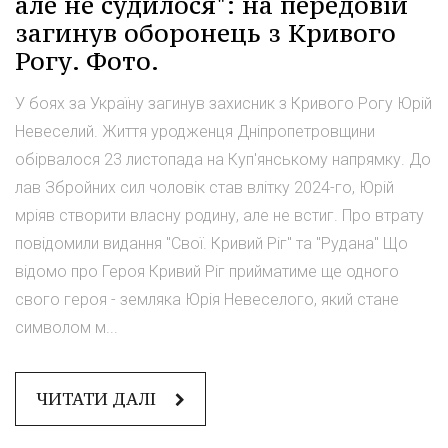
але не судилося": на передовій
загинув оборонець з Кривого
Рогу. Фото.
У боях за Україну загинув захисник з Кривого Рогу Юрій
Невеселий. Життя уродженця Дніпропетровщини
обірвалося 23 листопада на Куп'янському напрямку. До
лав Збройних сил чоловік став влітку 2024-го, Юрій
мріяв створити власну родину, але не встиг. Про втрату
повідомили видання "Свої. Кривий Ріг" та "Рудана" Що
відомо про Героя Кривий Ріг прийматиме ще одного
свого героя - земляка Юрія Невеселого, який стане
символом м...
ЧИТАТИ ДАЛІ