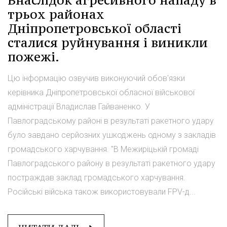
трьох районах
Дніпропетровської області
сталися руйнування і виникли
пожежі.
Цю інформацію озвучив виконуючий обов'язки
керівника Дніпропетровської обласної військової
адміністрації Владислав Гайваненко. У
Павлоградському районі в результаті ракетного удару
було завдано серйозних ушкоджень одному з закладів
громадського харчування. "В Межиріцькій громаді
Павлоградського району в результаті ракетного удару
постраждав заклад громадського харчування.
Російські війська також використовували FPV-д...