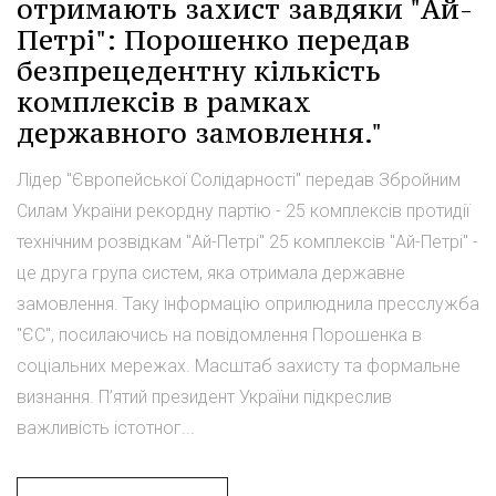
отримають захист завдяки "Ай-
Петрі": Порошенко передав
безпрецедентну кількість
комплексів в рамках
державного замовлення."
Лідер "Європейської Солідарності" передав Збройним
Силам України рекордну партію - 25 комплексів протидії
технічним розвідкам "Ай-Петрі" 25 комплексів "Ай-Петрі" -
це друга група систем, яка отримала державне
замовлення. Таку інформацію оприлюднила пресслужба
"ЄС", посилаючись на повідомлення Порошенка в
соціальних мережах. Масштаб захисту та формальне
визнання. П’ятий президент України підкреслив
важливість істотног...