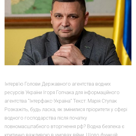
Інтерв'ю Голови Державного агентства водних
ресурсів України Ігоря Гопчака для інформаційного
агентства "Інтерфакс-Україна" Текст: Марія Ступак
Розкажіть, будь ласка, як змінилися пріоритети у сфері
водного господарства після початку
повномасштабного вторгнення рф? Водна безпека є
критично важливою в умовах війни. Щодо функцій,