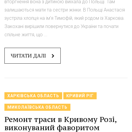
вторгнення вона з дитиною виїхала до Польщі. Там
залишаються мати та сестри жінки. В Польщі Анастасія
зустріла хлопця на ім’я Тимофій, який родом із Харкова.
Закохані вирішили повернутися до України та почати
спільне життя, що ...
ЧИТАТИ ДАЛІ
ХАРКІВСЬКА ОБЛАСТЬ
КРИВИЙ РІГ
МИКОЛАЇВСЬКА ОБЛАСТЬ
Ремонт траси в Кривому Розі,
виконуваний фаворитом