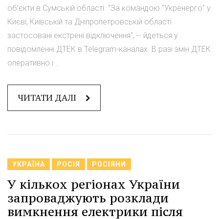
об'єкти в Сумській області. "За командою "Укренерго" у
Києві, Київській та Дніпропетровській області
застосовані екстрені відключення", -- йдеться у
повідомленні ДТЕК в Telegram-каналах. В разі змін ДТЕК
оперативно і...
ЧИТАТИ ДАЛІ
УКРАЇНА
РОСІЯ
РОСІЯНИ
У кількох регіонах України
запроваджують розклади
вимкнення електрики після