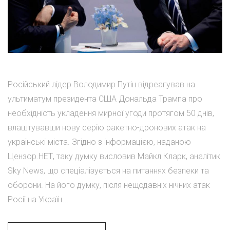
Російський лідер Володимир Путін відреагував на
ультиматум президента США Дональда Трампа про
необхідність укладення мирної угоди протягом 50 днів,
влаштувавши нову серію ракетно-дронових атак на
українські міста. Згідно з інформацією, наданою
Цензор.НЕТ, таку думку висловив Майкл Кларк, аналітик
Sky News, що спеціалізується на питаннях безпеки та
оборони. На його думку, після нещодавніх нічних атак
Росії на Україн...