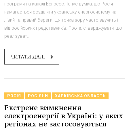
програми на каналі Еспресо. Існує думка, що Росія
намагається розділити українську енергосистему на
лівий та правий береги. Ця точка зору часто звучить і
від російських представників. Проте, стверджувати, що
реалізуват...
ЧИТАТИ ДАЛІ
РОСІЯ
РОСІЯНИ
ХАРКІВСЬКА ОБЛАСТЬ
Екстрене вимкнення
електроенергії в Україні: у яких
регіонах не застосовуються