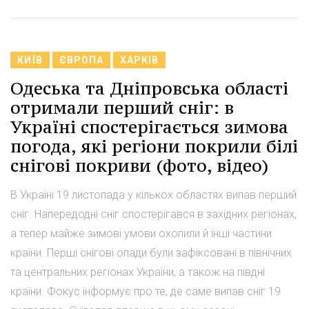
КИЇВ
ЄВРОПА
ХАРКІВ
Одеська та Дніпровська області
отримали перший сніг: в
Україні спостерігається зимова
погода, які регіони покрили білі
снігові покриви (фото, відео)
В Україні 19 листопада у кількох областях випав перший
сніг. Напередодні сніг спостерігався в західних регіонах,
а тепер майже зимові умови охопили й інші частини
країни. Перші снігові опади були зафіксовані в північних
та центральних регіонах України, а також на півдні
країни. Фокус інформує про те, де саме випав сніг 19