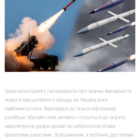
Групи моніторингу сигналізують про значну ймовірність
нового масштабного нападу на Україну вже
найближчої ночі. Відповідно до їхньої інформації,
російські збройні сили активно готуються до агресії,
накопичуючи ударні дрони та озброюючи літаки
крилатими ракетами. Зображення: з публічно доступних