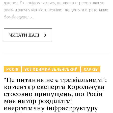
джерел. Як повідомляється, держава-агресор планує
задіяти значну кількість техніки: · до дев'яти стратегічних
бомбардуваль...
ЧИТАТИ ДАЛІ
РОСІЯ
ВОЛОДИМИР ЗЕЛЕНСЬКИЙ
ХАРКІВ
"Це питання не є тривіальним":
коментар експерта Корольчука
стосовно припущень, що Росія
має намір розділити
енергетичну інфраструктуру