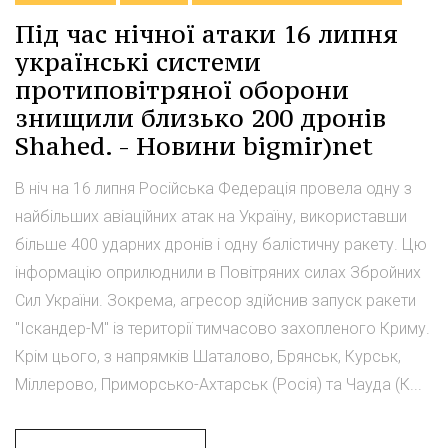
Під час нічної атаки 16 липня
українські системи
протиповітряної оборони
знищили близько 200 дронів
Shahed. - Новини bigmir)net
В ніч на 16 липня Російська Федерація провела одну з
найбільших авіаційних атак на Україну, використавши
більше 400 ударних дронів і одну балістичну ракету. Цю
інформацію оприлюднили в Повітряних силах Збройних
Сил України. Зокрема, агресор здійснив запуск ракети
"Іскандер-М" із території тимчасово захопленого Криму.
Крім цього, з напрямків Шаталово, Брянськ, Курськ,
Міллерово, Приморсько-Ахтарськ (Росія) та Чауда (К...