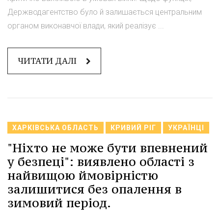
Держводагентство було й залишається центральним
органом виконавчої влади, який реалізує ...
ЧИТАТИ ДАЛІ
ХАРКІВСЬКА ОБЛАСТЬ
КРИВИЙ РІГ
УКРАЇНЦІ
"Ніхто не може бути впевнений
у безпеці": виявлено області з
найвищою ймовірністю
залишитися без опалення в
зимовий період.