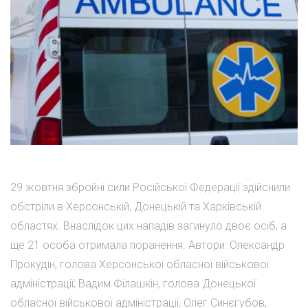
29 жовтня збройні сили Російської Федерації здійснили
обстріли в Херсонській, Донецькій та Харківській
областях. Внаслідок цих нападів загинуло двоє осіб, а
ще 21 особа отримала поранення. Автори: Олександр
Прокудін, голова Херсонської обласної військової
адміністрації; Вадим Філашкін, голова Донецької
обласної військової адміністрації; Олег Синєгубов,