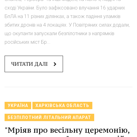
сході України. Було зафіксовано влучання 16 ударних
БпЛА на 11 різних ділянках, а також падіння уламків
збитих дронів на 4 локаціях. У Повітряних силах додали,
що окупанти запускали безпілотники з напрямків
російських міст Бр...
ЧИТАТИ ДАЛІ
УКРАЇНА
ХАРКІВСЬКА ОБЛАСТЬ
БЕЗПІЛОТНИЙ ЛІТАЛЬНИЙ АПАРАТ
"Мріяв про весільну церемонію,