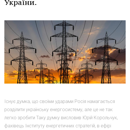
України.
Існує думка, що своїми ударами Росія намагається
розділити українську енергосистему, але це не так
легко зробити Таку думку висловив Юрій Корольчук,
фахівець Інституту енергетичних стратегій, в ефірі