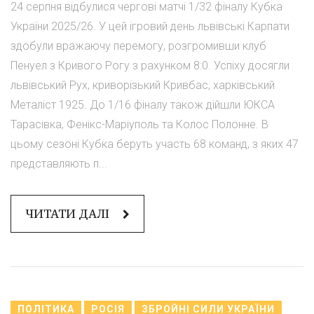
24 серпня відбулися чергові матчі 1/32 фіналу Кубка
України 2025/26. У цей ігровий день львівські Карпати
здобули вражаючу перемогу, розгромивши клуб
Пенуел з Кривого Рогу з рахунком 8:0. Успіху досягли
львівський Рух, криворізький Кривбас, харківський
Металіст 1925. До 1/16 фіналу також дійшли ЮКСА
Тарасівка, Фенікс-Маріуполь та Колос Полонне. В
цьому сезоні Кубка беруть участь 68 команд, з яких 47
представляють п...
ЧИТАТИ ДАЛІ
ПОЛІТИКА
РОСІЯ
ЗБРОЙНІ СИЛИ УКРАЇНИ