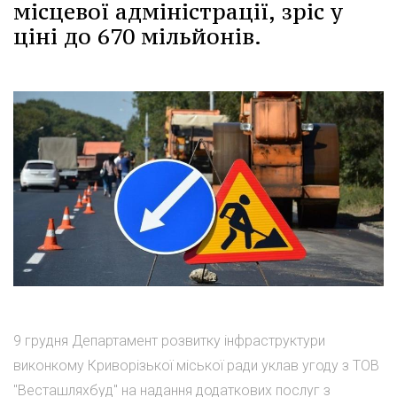
місцевої адміністрації, зріс у
ціні до 670 мільйонів.
9 грудня Департамент розвитку інфраструктури
виконкому Криворізької міської ради уклав угоду з ТОВ
"Весташляхбуд" на надання додаткових послуг з