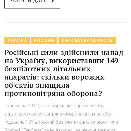
ЧИТАТИ ДАЛІ
УКРАЇНА
РОСІЯНИ
ХАРКІВСЬКА ОБЛАСТЬ
Російські сили здійснили напад
на Україну, використавши 149
безпілотних літальних
апаратів: скільки ворожих
об'єктів знищила
протиповітряна оборона?
Станом на 09:00, за інформацією пресслужби,
українська протиповітряна оборона знищила або
подавила 131 ворожий безпілотник, включаючи типи
Shahed, "Гербера" та інші моделі, на півночі, півдні та