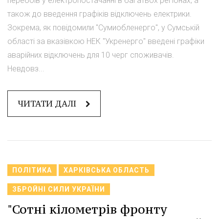
перебоїв у електропостачанні в багатьох регіонах, а
також до введення графіків відключень електрики.
Зокрема, як повідомили "Сумиобленерго", у Сумській
області за вказівкою НЕК "Укренерго" введені графіки
аварійних відключень для 10 черг споживачів.
Невдовз...
ЧИТАТИ ДАЛІ
ПОЛІТИКА
ХАРКІВСЬКА ОБЛАСТЬ
ЗБРОЙНІ СИЛИ УКРАЇНИ
"Сотні кілометрів фронту