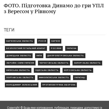
ФОТО. Підготовка Динамо до гри УПЛ
з Вересом у Рівному
ТЕГИ
ХАРКІВСЬКА ОБЛАСТЬ
РОСІЯ
ХАРКІВ
БЕЗПІЛОТНИЙ ЛІТАЛЬНИЙ АПАРАТ
РОСІЯНИ
УКРАЇНА
ДОНЕЦЬКА ОБЛАСТЬ
КИЇВ
ДНІПРОПЕТРОВСЬКА ОБЛАСТЬ
ЗБРОЙНІ СИЛИ УКРАЇНИ
ЧЕРНІГІВСЬКА ОБЛАСТЬ
ЗАПОРІЗЬКА ОБЛАСТЬ
КИЇВСЬКА ОБЛАСТЬ
ОДЕСЬКА ОБЛАСТЬ
ХЕРСОНСЬКА ОБЛАСТЬ
ПОЛТАВСЬКА ОБЛАСТЬ
МИКОЛАЇВСЬКА ОБЛАСТЬ
УКРАЇНЦІ
ВОЛОДИМИР ЗЕЛЕНСЬКИЙ
ПРОТИПОВІТРЯНА ОБОРОНА
Copyright © Будь-яке копiювання, публiкацiя, передрук допустимо із