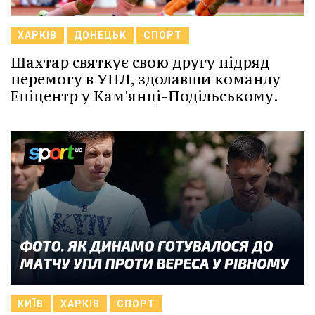
ХАРКІВ
ДОНЕЦЬК
СПОРТ
Шахтар святкує свою другу підряд
перемогу в УПЛ, здолавши команду
Епіцентр у Кам'янці-Подільському.
КИЇВ
ХАРКІВ
СПОРТ