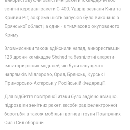
використовуючи балістичні ракети Іскандер-М або
зенітні керовані ракети С-400. Ударів зазнали Київ та
Кривий Ріг, зокрема шість запусків було виконано з
Брянської області, а один - з тимчасово окупованого
Криму.
Зловмисники також здійснили напад, використавши
123 дрони-камікадзе Shahed та безпілотні апарати-
імітатори різних моделей, які були запущені з
напрямків Міллерово, Орел, Брянськ, Курськ і
Приморсько-Ахтарськ у Російській Федерації.
Для відбиття повітряної атаки було задіяно авіацію,
підрозділи зенітних ракет, засоби радіоелектронної
боротьби, а також мобільні вогневі групи Повітряних
Сил і Сил оборони.