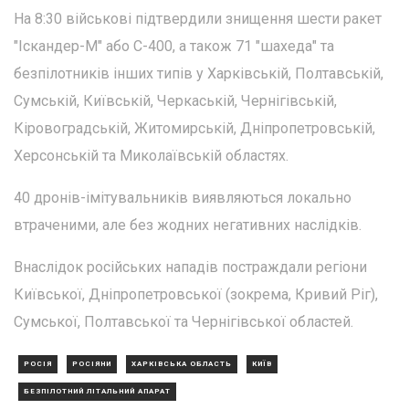
На 8:30 військові підтвердили знищення шести ракет
"Іскандер-М" або С-400, а також 71 "шахеда" та
безпілотників інших типів у Харківській, Полтавській,
Сумській, Київській, Черкаській, Чернігівській,
Кіровоградській, Житомирській, Дніпропетровській,
Херсонській та Миколаївській областях.
40 дронів-імітувальників виявляються локально
втраченими, але без жодних негативних наслідків.
Внаслідок російських нападів постраждали регіони
Київської, Дніпропетровської (зокрема, Кривий Ріг),
Сумської, Полтавської та Чернігівської областей.
РОСІЯ
РОСІЯНИ
ХАРКІВСЬКА ОБЛАСТЬ
КИЇВ
БЕЗПІЛОТНИЙ ЛІТАЛЬНИЙ АПАРАТ