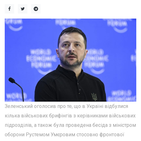
Зеленський оголосив про те, що в Україні відбулися
кілька військових брифінгів з керівниками військових
підрозділів, а також була проведена бесіда з міністром
оборони Рустемом Умєровим стосовно фронтової