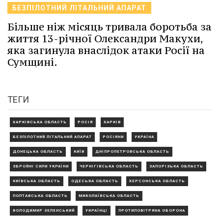
БЕЗПІЛОТНИЙ ЛІТАЛЬНИЙ АПАРАТ
Більше ніж місяць тривала боротьба за
життя 13-річної Олександри Макухи,
яка загинула внаслідок атаки Росії на
Сумщині.
ТЕГИ
ХАРКІВСЬКА ОБЛАСТЬ
РОСІЯ
ХАРКІВ
БЕЗПІЛОТНИЙ ЛІТАЛЬНИЙ АПАРАТ
РОСІЯНИ
УКРАЇНА
ДОНЕЦЬКА ОБЛАСТЬ
КИЇВ
ДНІПРОПЕТРОВСЬКА ОБЛАСТЬ
ЗБРОЙНІ СИЛИ УКРАЇНИ
ЧЕРНІГІВСЬКА ОБЛАСТЬ
ЗАПОРІЗЬКА ОБЛАСТЬ
КИЇВСЬКА ОБЛАСТЬ
ОДЕСЬКА ОБЛАСТЬ
ХЕРСОНСЬКА ОБЛАСТЬ
ПОЛТАВСЬКА ОБЛАСТЬ
МИКОЛАЇВСЬКА ОБЛАСТЬ
ВОЛОДИМИР ЗЕЛЕНСЬКИЙ
УКРАЇНЦІ
ПРОТИПОВІТРЯНА ОБОРОНА