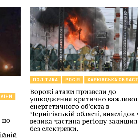
ПОЛІТИКА
РОСІЯ
ХАРКІВСЬКА ОБЛАС
Ворожі атаки призвели до
РАЇНИ
ушкодження критично важливо
енергетичного об'єкта в
Чернігівській області, внаслідок
 по
велика частина регіону залишил
без електрики.
ійній