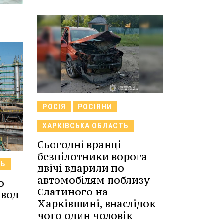
РОСІЯ
РОСІЯНИ
ХАРКІВСЬКА ОБЛАСТЬ
Сьогодні вранці
безпілотники ворога
ТЬ
двічі вдарили по
автомобілям поблизу
о
Слатиного на
авод
Харківщині, внаслідок
чого один чоловік