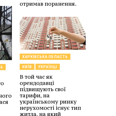
отримав поранення.
ХАРКІВСЬКА ОБЛАСТЬ
КИЇВ
УКРАЇНЦІ
ТЬ
В той час як
орендодавці
го
підвищують свої
тарифи, на
 чого
українському ринку
ася
нерухомості існує тип
житла, на який