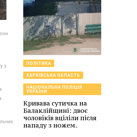
тонн
ПОЛІТИКА
у з
ХАРКІВСЬКА ОБЛАСТЬ
НАЦІОНАЛЬНА ПОЛІЦІЯ
а
УКРАЇНИ
.
Кривава сутичка на
Балаклійщині: двоє
чоловіків вціліли після
альних
нападу з ножем.