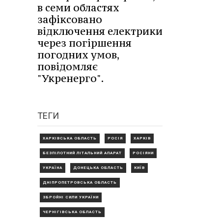
в семи областях
зафіксовано
відключення електрики
через погіршення
погодних умов,
повідомляє
"Укренерго".
ТЕГИ
ХАРКІВСЬКА ОБЛАСТЬ
РОСІЯ
ХАРКІВ
БЕЗПІЛОТНИЙ ЛІТАЛЬНИЙ АПАРАТ
РОСІЯНИ
УКРАЇНА
ДОНЕЦЬКА ОБЛАСТЬ
КИЇВ
ДНІПРОПЕТРОВСЬКА ОБЛАСТЬ
ЗБРОЙНІ СИЛИ УКРАЇНИ
ЧЕРНІГІВСЬКА ОБЛАСТЬ