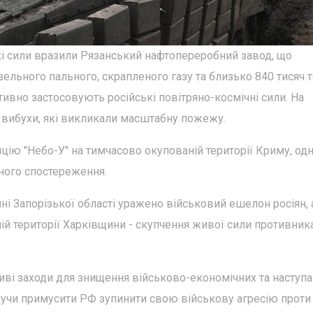
кі сили вразили Рязанський нафтопереробний завод, що
зельного пального, скрапленого газу та близько 840 тисяч 
тивно застосовують російські повітряно-космічні сили. На
і вибухи, які викликали масштабну пожежу.
цію "Небо-У" на тимчасово окупованій території Криму, одн
ного спостереження.
ні Запорізької області уражено військовий ешелон росіян, 
й території Харківщини - скупчення живої сили противника
иві заходи для знищення військово-економічних та наступ
нучи примусити РФ зупинити свою військову агресію проти