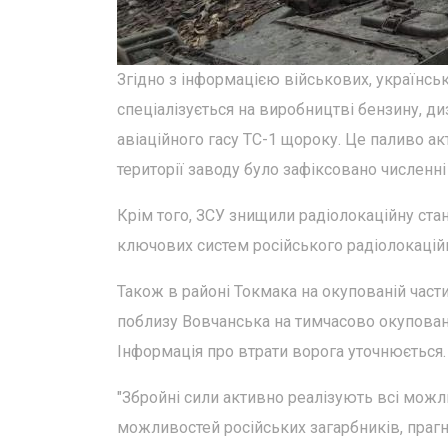
Згідно з інформацією військових, українсь
спеціалізується на виробництві бензину, ди
авіаційного гасу ТС-1 щороку. Це паливо ак
території заводу було зафіксовано численн
Крім того, ЗСУ знищили радіолокаційну стан
ключових систем російського радіолокацій
Також в районі Токмака на окупованій части
поблизу Вовчанська на тимчасово окуповані
Інформація про втрати ворога уточнюється.
"Збройні сили активно реалізують всі можл
можливостей російських загарбників, праг