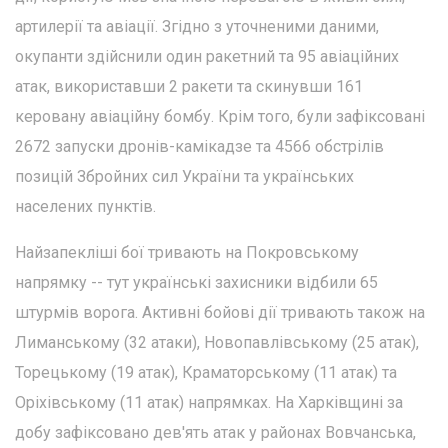
артилерії та авіації. Згідно з уточненими даними,
окупанти здійснили один ракетний та 95 авіаційних
атак, використавши 2 ракети та скинувши 161
керовану авіаційну бомбу. Крім того, були зафіксовані
2672 запуски дронів-камікадзе та 4566 обстрілів
позицій Збройних сил України та українських
населених пунктів.
Найзапекліші бої тривають на Покровському
напрямку -- тут українські захисники відбили 65
штурмів ворога. Активні бойові дії тривають також на
Лиманському (32 атаки), Новопавлівському (25 атак),
Торецькому (19 атак), Краматорському (11 атак) та
Оріхівському (11 атак) напрямках. На Харківщині за
добу зафіксовано дев'ять атак у районах Вовчанська,