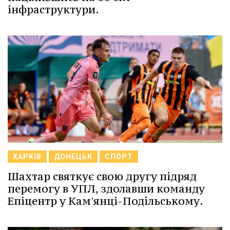
інфраструктури.
ХАРКІВ
ДОНЕЦЬК
СПОРТ
Шахтар святкує свою другу підряд
перемогу в УПЛ, здолавши команду
Епіцентр у Кам'янці-Подільському.