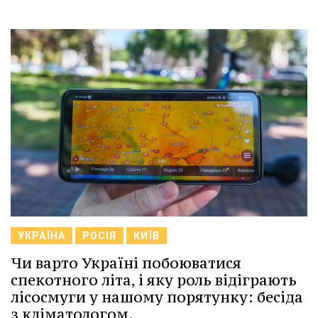
УКРАЇНА
РОСІЯ
КИЇВ
Чи варто Україні побоюватися
спекотного літа, і яку роль відіграють
лісосмуги у нашому порятунку: бесіда
з кліматологом.