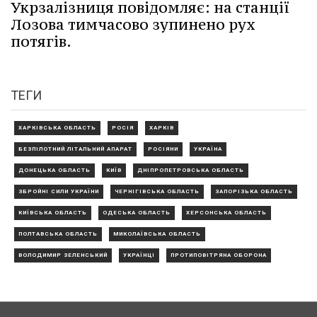
Укрзалізниця повідомляє: на станції
Лозова тимчасово зупинено рух
потягів.
ТЕГИ
ХАРКІВСЬКА ОБЛАСТЬ
РОСІЯ
ХАРКІВ
БЕЗПІЛОТНИЙ ЛІТАЛЬНИЙ АПАРАТ
РОСІЯНИ
УКРАЇНА
ДОНЕЦЬКА ОБЛАСТЬ
КИЇВ
ДНІПРОПЕТРОВСЬКА ОБЛАСТЬ
ЗБРОЙНІ СИЛИ УКРАЇНИ
ЧЕРНІГІВСЬКА ОБЛАСТЬ
ЗАПОРІЗЬКА ОБЛАСТЬ
КИЇВСЬКА ОБЛАСТЬ
ОДЕСЬКА ОБЛАСТЬ
ХЕРСОНСЬКА ОБЛАСТЬ
ПОЛТАВСЬКА ОБЛАСТЬ
МИКОЛАЇВСЬКА ОБЛАСТЬ
ВОЛОДИМИР ЗЕЛЕНСЬКИЙ
УКРАЇНЦІ
ПРОТИПОВІТРЯНА ОБОРОНА