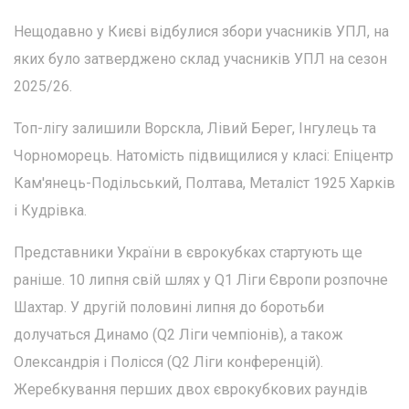
Нещодавно у Києві відбулися збори учасників УПЛ, на
яких було затверджено склад учасників УПЛ на сезон
2025/26.
Топ-лігу залишили Ворскла, Лівий Берег, Інгулець та
Чорноморець. Натомість підвищилися у класі: Епіцентр
Кам'янець-Подільський, Полтава, Металіст 1925 Харків
і Кудрівка.
Представники України в єврокубках стартують ще
раніше. 10 липня свій шлях у Q1 Ліги Європи розпочне
Шахтар. У другій половині липня до боротьби
долучаться Динамо (Q2 Ліги чемпіонів), а також
Олександрія і Полісся (Q2 Ліги конференцій).
Жеребкування перших двох єврокубкових раундів