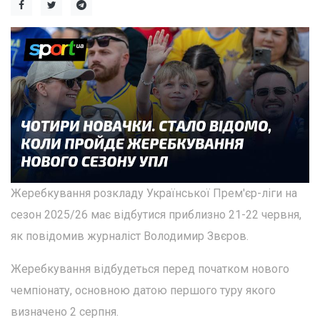
Жеребкування розкладу Української Прем'єр-ліги на
сезон 2025/26 має відбутися приблизно 21-22 червня,
як повідомив журналіст Володимир Звєров.
Жеребкування відбудеться перед початком нового
чемпіонату, основною датою першого туру якого
визначено 2 серпня.