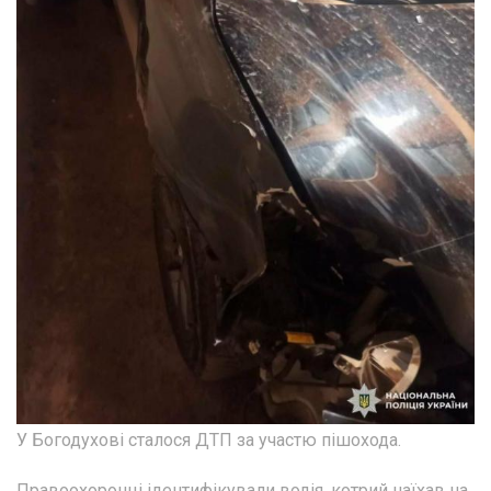
У Богодухові сталося ДТП за участю пішохода.
Правоохоронці ідентифікували водія, котрий наїхав на