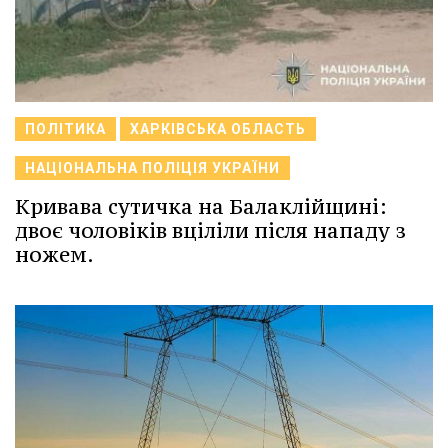
ПОЛІТИКА
ХАРКІВСЬКА ОБЛАСТЬ
НАЦІОНАЛЬНА ПОЛІЦІЯ УКРАЇНИ
Кривава сутичка на Балаклійщині:
двоє чоловіків вціліли після нападу з
ножем.