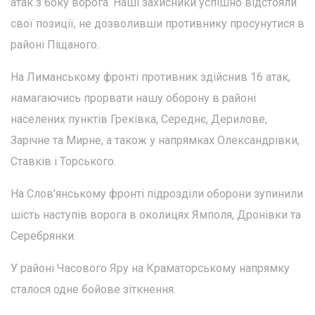
атак з боку ворога. Наші захисники успішно відстояли
свої позиції, не дозволивши противнику просунутися в
районі Піщаного.
На Лиманському фронті противник здійснив 16 атак,
намагаючись прорвати нашу оборону в районі
населених пунктів Греківка, Середнє, Дерилове,
Зарічне та Мирне, а також у напрямках Олександрівки,
Ставків і Торського.
На Слов'янському фронті підрозділи оборони зупинили
шість наступів ворога в околицях Ямполя, Дронівки та
Серебрянки.
У районі Часового Яру на Краматорському напрямку
сталося одне бойове зіткнення.