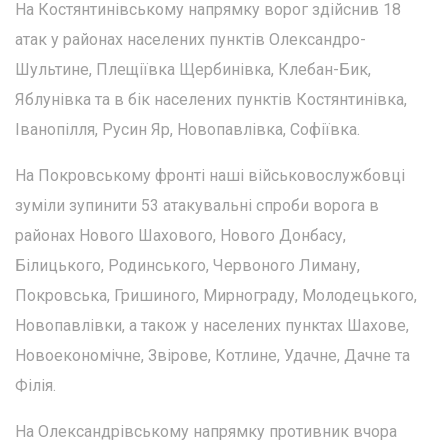
На Костянтинівському напрямку ворог здійснив 18
атак у районах населених пунктів Олександро-
Шультине, Плещіївка Щербинівка, Клебан-Бик,
Яблунівка та в бік населених пунктів Костянтинівка,
Іванопілля, Русин Яр, Новопавлівка, Софіївка.
На Покровському фронті наші військовослужбовці
зуміли зупинити 53 атакувальні спроби ворога в
районах Нового Шахового, Нового Донбасу,
Білицького, Родинського, Червоного Лиману,
Покровська, Гришиного, Мирнограду, Молодецького,
Новопавлівки, а також у населених пунктах Шахове,
Новоекономічне, Звірове, Котлине, Удачне, Дачне та
Філія.
На Олександрівському напрямку противник вчора