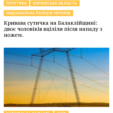
ПОЛІТИКА
ХАРКІВСЬКА ОБЛАСТЬ
НАЦІОНАЛЬНА ПОЛІЦІЯ УКРАЇНИ
Кривава сутичка на Балаклійщині:
двоє чоловіків вціліли після нападу з
ножем.