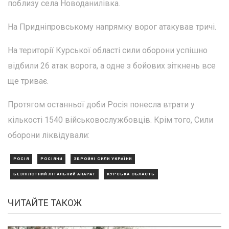
поблизу села Новоданилівка.
На Придніпровському напрямку ворог атакував тричі.
На території Курської області сили оборони успішно
відбили 26 атак ворога, а одне з бойових зіткнень все
ще триває.
Протягом останньої доби Росія понесла втрати у
кількості 1540 військовослужбовців. Крім того, Сили
оборони ліквідували:
РОСІЯ
РОСІЯНИ
ЗБРОЙНІ СИЛИ УКРАЇНИ
БЕЗПІЛОТНИЙ ЛІТАЛЬНИЙ АПАРАТ
КУРСЬКА ОБЛАСТЬ
ЧИТАЙТЕ ТАКОЖ