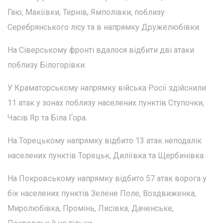
Гаю, Макіївки, Тернів, Ямполівки, поблизу
Серебрянського лісу та в напрямку Дружелюбівки.
На Сіверському фронті вдалося відбити дві атаки
поблизу Білогорівки.
У Краматорському напрямку війська Росії здійснили
11 атак у зонах поблизу населених пунктів Ступочки,
Часів Яр та Біла Гора.
На Торецькому напрямку відбито 13 атак неподалік
населених пунктів Торецьк, Диліївка та Щербинівка.
На Покровському напрямку відбито 57 атак ворога у
бік населених пунктів Зелене Поле, Воздвиженка,
Миролюбівка, Промінь, Лисівка, Даченське,