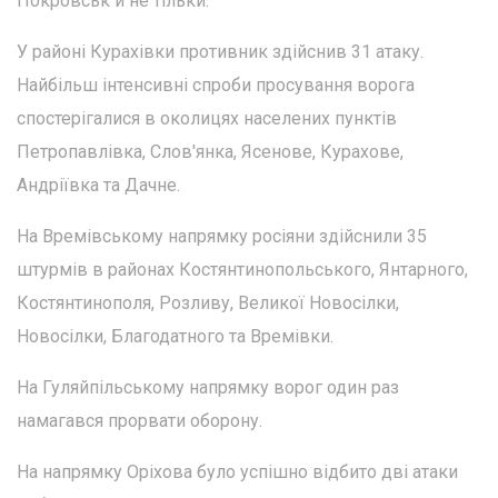
Покровськ й не тільки.
У районі Курахівки противник здійснив 31 атаку.
Найбільш інтенсивні спроби просування ворога
спостерігалися в околицях населених пунктів
Петропавлівка, Слов'янка, Ясенове, Курахове,
Андріївка та Дачне.
На Времівському напрямку росіяни здійснили 35
штурмів в районах Костянтинопольського, Янтарного,
Костянтинополя, Розливу, Великої Новосілки,
Новосілки, Благодатного та Времівки.
На Гуляйпільському напрямку ворог один раз
намагався прорвати оборону.
На напрямку Оріхова було успішно відбито дві атаки