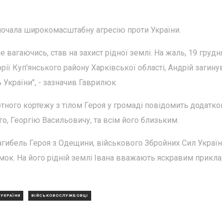
я почала широкомасштабну агресію проти України.
 вагаючись, став на захист рідної землі. На жаль, 19 грудн
ії Куп'янського району Харківської області, Андрій загину
 України", - зазначив Гаврилюк.
ботного кортежу з тілом Героя у громаді повідомить додатко
о, Георгію Васильовичу, та всім його близьким.
агибель Героя з Одещини, військового Збройних Сил Украї
умок. На його рідній землі Івана вважають яскравим прикл
 УКРАЇНИ
ВІЙСЬКОВОСЛУЖБОВЦІ