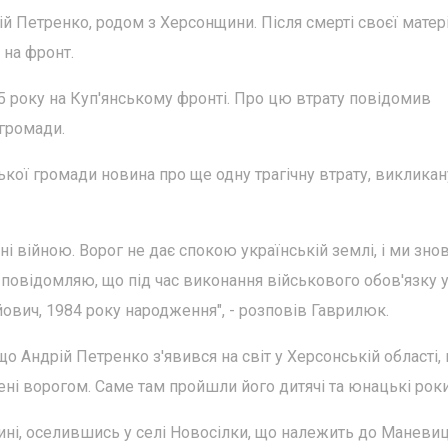
ій Петренко, родом з Херсонщини. Після смерті своєї матері
 на фронт.
25 року на Куп'янському фронті. Про цю втрату повідомив
громади.
ої громади новина про ще одну трагічну втрату, викликан
ні війною. Ворог не дає спокою українській землі, і ми зно
 повідомляю, що під час виконання військового обов'язку 
йович, 1984 року народження", - розповів Гаврилюк.
 Андрій Петренко з'явився на світ у Херсонській області, 
лені ворогом. Саме там пройшли його дитячі та юнацькі роки
ині, оселившись у селі Новосілки, що належить до Маневи