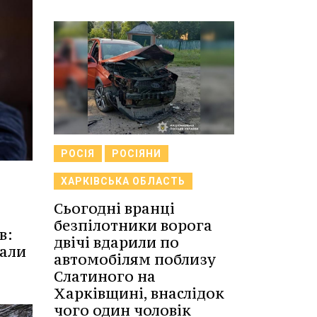
РОСІЯ
РОСІЯНИ
ХАРКІВСЬКА ОБЛАСТЬ
Сьогодні вранці
безпілотники ворога
в:
двічі вдарили по
тали
автомобілям поблизу
Слатиного на
Харківщині, внаслідок
чого один чоловік