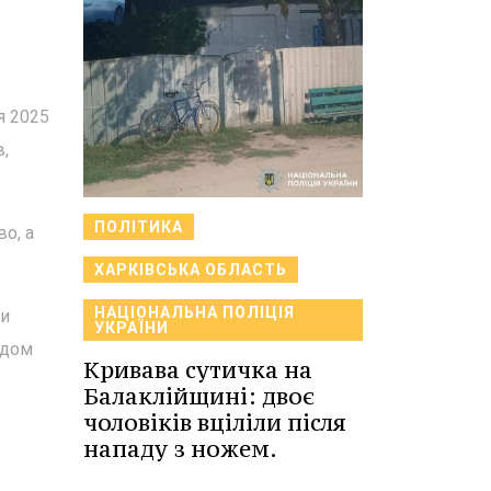
я 2025
в,
ПОЛІТИКА
во, а
ХАРКІВСЬКА ОБЛАСТЬ
НАЦІОНАЛЬНА ПОЛІЦІЯ
ни
УКРАЇНИ
адом
Кривава сутичка на
Балаклійщині: двоє
чоловіків вціліли після
нападу з ножем.