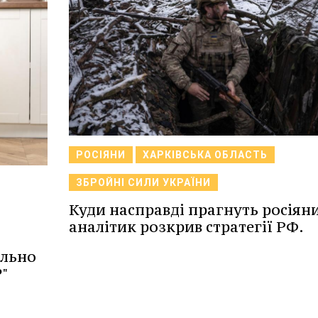
РОСІЯНИ
ХАРКІВСЬКА ОБЛАСТЬ
ЗБРОЙНІ СИЛИ УКРАЇНИ
Куди насправді прагнуть росіян
аналітик розкрив стратегії РФ.
ильно
"