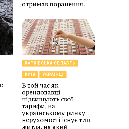
отримав поранення.
ХАРКІВСЬКА ОБЛАСТЬ
КИЇВ
УКРАЇНЦІ
и:
В той час як
орендодавці
підвищують свої
тарифи, на
українському ринку
нерухомості існує тип
житла, на який