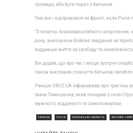
громади, аби бути поруч з батьком.
Там він і відправився на фронт, коли Росі
"З початку повномасштабного вторгнення, не
року, виконуючи бойове завдання на територ
віддавши життя за свободу та незалежність
Він додав, що про час і місце зустрічі скор
також висловив співчуття батькові загиблог
Раніше OBOZ.UA інформував про трагічну з
Івана Тимошенка, який походив з села Стр
мужності, відданості та самопожертви.
УКРАЇНА
РОСІЯ
ХАРКІВСЬКА ОБЛАСТЬ
ЗБРОЙНІ СИЛИ