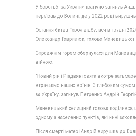
У боротьбі за Україну трагічно загинув Андр
переїхав до Волині, де у 2022 році вирушив
Остання битва Героя відбулася в грудні 20
Олександр Гаврилюк, голова Маневицької 
Справжнім горем обернулася для Маневицьк
війною.
"Новий рік і Різдвяні свята вкотре затьмаре
втрачаємо наших воїнів. З глибоким сумом
за Україну, загинув Петренко Андрій Георгі
Маневицький селищний голова поділився, що
одному з населених пунктів, які нині захоп
Після смерті матері Андрій вирушив до Вол