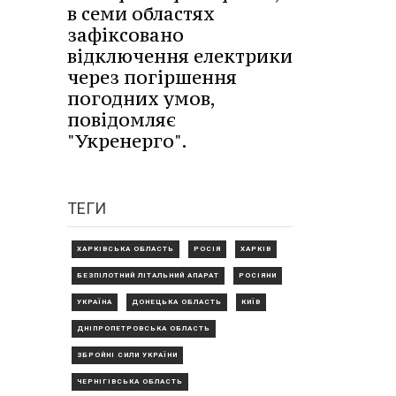
в семи областях
зафіксовано
відключення електрики
через погіршення
погодних умов,
повідомляє
"Укренерго".
ТЕГИ
ХАРКІВСЬКА ОБЛАСТЬ
РОСІЯ
ХАРКІВ
БЕЗПІЛОТНИЙ ЛІТАЛЬНИЙ АПАРАТ
РОСІЯНИ
УКРАЇНА
ДОНЕЦЬКА ОБЛАСТЬ
КИЇВ
ДНІПРОПЕТРОВСЬКА ОБЛАСТЬ
ЗБРОЙНІ СИЛИ УКРАЇНИ
ЧЕРНІГІВСЬКА ОБЛАСТЬ