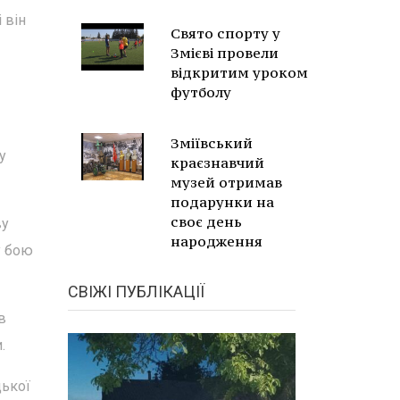
 він
Свято спорту у
Змієві провели
відкритим уроком
футболу
Зміївський
у
краєзнавчий
музей отримав
подарунки на
своє день
ву
народження
у бою
СВІЖІ ПУБЛІКАЦІЇ
в
.
цької