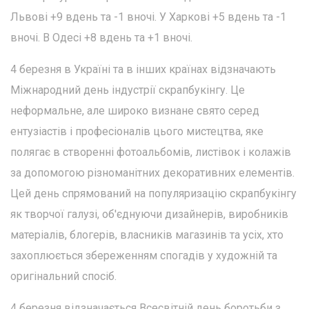
Львові +9 вдень та -1 вночі. У Харкові +5 вдень та -1
вночі. В Одесі +8 вдень та +1 вночі.
4 березня в Україні та в інших країнах відзначають
Міжнародний день індустрії скрапбукінгу. Це
неформальне, але широко визнане свято серед
ентузіастів і професіоналів цього мистецтва, яке
полягає в створенні фотоальбомів, листівок і колажів
за допомогою різноманітних декоративних елементів.
Цей день спрямований на популяризацію скрапбукінгу
як творчої галузі, об'єднуючи дизайнерів, виробників
матеріалів, блогерів, власників магазинів та усіх, хто
захоплюється збереженням спогадів у художній та
оригінальний спосіб.
4 березня відзначається Всесвітній день боротьби з