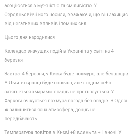
асоціюється з мужністю та сміливістю. У
Середньовіччі його носили, вважаючи, що він захищає
від негативних впливів і темних сил.
Цього дня народилися:
Календар значущих подій в Україні та у світі на 4
березня:
Завтра, 4 березня, у Києві буде похмуро, але без дощів.
У Львові вранці буде сонячно, але згодом небо
затягнеться хмарами, опадів не прогнозується. У
Харкові очікується похмура погода без опадів. В Одесі
ж залишиться ясна атмосфера, дощів не
передбачають.
Температура повітря в Києві +8 вдень та +1 вночі. У