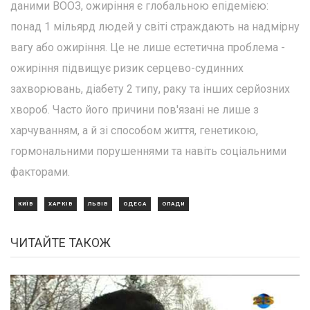
даними ВООЗ, ожиріння є глобальною епідемією:
понад 1 мільярд людей у світі страждають на надмірну
вагу або ожиріння. Це не лише естетична проблема -
ожиріння підвищує ризик серцево-судинних
захворювань, діабету 2 типу, раку та інших серйозних
хвороб. Часто його причини пов'язані не лише з
харчуванням, а й зі способом життя, генетикою,
гормональними порушеннями та навіть соціальними
факторами.
КИЇВ
ХАРКІВ
ЛЬВІВ
ОДЕСА
ОПАДИ
ЧИТАЙТЕ ТАКОЖ