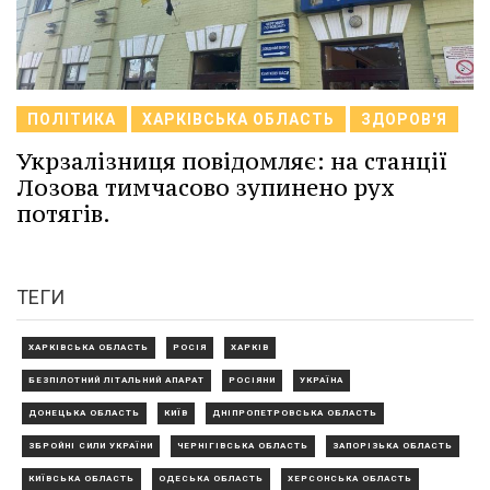
ПОЛІТИКА
ХАРКІВСЬКА ОБЛАСТЬ
ЗДОРОВ'Я
Укрзалізниця повідомляє: на станції
Лозова тимчасово зупинено рух
потягів.
ТЕГИ
ХАРКІВСЬКА ОБЛАСТЬ
РОСІЯ
ХАРКІВ
БЕЗПІЛОТНИЙ ЛІТАЛЬНИЙ АПАРАТ
РОСІЯНИ
УКРАЇНА
ДОНЕЦЬКА ОБЛАСТЬ
КИЇВ
ДНІПРОПЕТРОВСЬКА ОБЛАСТЬ
ЗБРОЙНІ СИЛИ УКРАЇНИ
ЧЕРНІГІВСЬКА ОБЛАСТЬ
ЗАПОРІЗЬКА ОБЛАСТЬ
КИЇВСЬКА ОБЛАСТЬ
ОДЕСЬКА ОБЛАСТЬ
ХЕРСОНСЬКА ОБЛАСТЬ