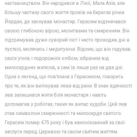
наставництвом. Він народився в Лікії, Мала Азія, але
більшу частину свого життя провів на берегах річки
Йордан, де заснував монастир. Герасим відзначався
своєю глибокою вірою, молитвами та смиренням. Він
підтримував дуже суворий піст і часто проводив дні в
пустелі, молячись і медитуючи. Відомо, що він годував
своїх учнів і подорожніх хлібом, зібраним від
милосердних жителів, а сам їв лише раз на два дні.
Одна з легенд, що пов'язана з Герасимом, говорить
про те, як він вилікував лева від рани. В знак вдячності
лев залишився жити біля монастиря і навіть
допомагав у роботах, таких як випас худоби. Цей лев
став символом смиренності та милосердя святого.
Герасим помер 475 року і був канонізований за свої
заслуги перед Церквою та своїм святим життям.