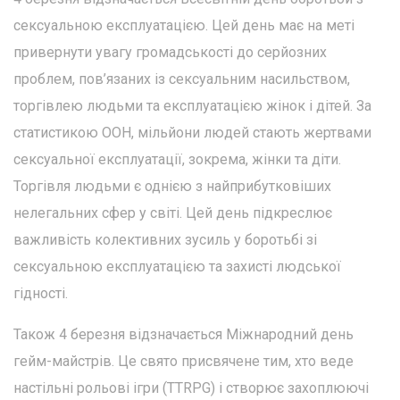
сексуальною експлуатацією. Цей день має на меті
привернути увагу громадськості до серйозних
проблем, пов’язаних із сексуальним насильством,
торгівлею людьми та експлуатацією жінок і дітей. За
статистикою ООН, мільйони людей стають жертвами
сексуальної експлуатації, зокрема, жінки та діти.
Торгівля людьми є однією з найприбутковіших
нелегальних сфер у світі. Цей день підкреслює
важливість колективних зусиль у боротьбі зі
сексуальною експлуатацією та захисті людської
гідності.
Також 4 березня відзначається Міжнародний день
гейм-майстрів. Це свято присвячене тим, хто веде
настільні рольові ігри (TTRPG) і створює захоплюючі