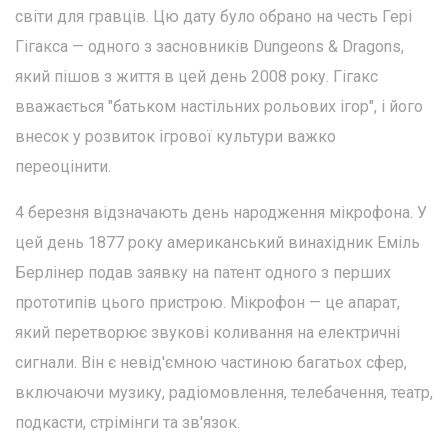
світи для гравців. Цю дату було обрано на честь Гері
Гігакса — одного з засновників Dungeons & Dragons,
який пішов з життя в цей день 2008 року. Гігакс
вважається "батьком настільних рольових ігор", і його
внесок у розвиток ігрової культури важко
переоцінити.
4 березня відзначають день народження мікрофона. У
цей день 1877 року американський винахідник Еміль
Берлінер подав заявку на патент одного з перших
прототипів цього пристрою. Мікрофон — це апарат,
який перетворює звукові коливання на електричні
сигнали. Він є невід'ємною частиною багатьох сфер,
включаючи музику, радіомовлення, телебачення, театр,
подкасти, стрімінги та зв'язок.