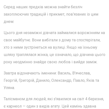
Серед наших предків можна знайти безліч
захоплюючих традицій і прикмет, пов'язаних із цим
днем:
Цього дня незаміжні дівчата займалися ворожінням на
своє майбутнє. Вони вибігали з дому та спостерігали,
хто з ними зустрінеться на вулиці. Якщо на їхньому
шляху траплялася жінка, це означало, що дівчина цього
року неодмінно знайде свою любов і вийде заміж.
Завтра відзначають іменини: Василь, В'ячеслав,
Георгій, Григорій, Данило, Олександр, Павло, Яків та
Уляна.
Талісманом для людей, які з'явилися на світ 4 березня,
є карнеол — один з видів агату. Цей камінь здавна