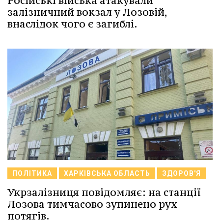
Російські війська атакували
залізничний вокзал у Лозовій,
внаслідок чого є загиблі.
ПОЛІТИКА
ХАРКІВСЬКА ОБЛАСТЬ
ЗДОРОВ'Я
Укрзалізниця повідомляє: на станції
Лозова тимчасово зупинено рух
потягів.