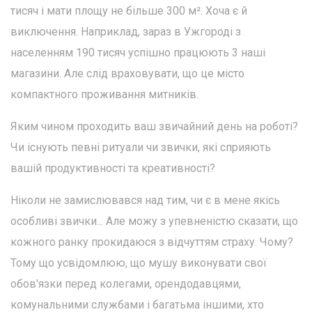
тисяч і мати площу не більше 300 м². Хоча є й
виключення. Наприклад, зараз в Ужгороді з
населенням 190 тисяч успішно працюють 3 наші
магазини. Але слід враховувати, що це місто
компактного проживання митників.
Яким чином проходить ваш звичайний день на роботі?
Чи існують певні ритуали чи звички, які сприяють
вашій продуктивності та креативності?
Ніколи не замислювався над тим, чи є в мене якісь
особливі звички... Але можу з упевненістю сказати, що
кожного ранку прокидаюся з відчуттям страху. Чому?
Тому що усвідомлюю, що мушу виконувати свої
обов'язки перед колегами, орендодавцями,
комунальними службами і багатьма іншими, хто