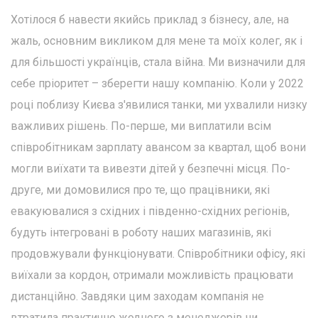
Хотілося б навести якийсь приклад з бізнесу, але, на
жаль, основним викликом для мене та моїх колег, як і
для більшості українців, стала війна. Ми визначили для
себе пріоритет – зберегти нашу компанію. Коли у 2022
році поблизу Києва з'явилися танки, ми ухвалили низку
важливих рішень. По-перше, ми виплатили всім
співробітникам зарплату авансом за квартал, щоб вони
могли виїхати та вивезти дітей у безпечні місця. По-
друге, ми домовилися про те, що працівники, які
евакуювалися з східних і південно-східних регіонів,
будуть інтегровані в роботу наших магазинів, які
продовжували функціонувати. Співробітники офісу, які
виїхали за кордон, отримали можливість працювати
дистанційно. Завдяки цим заходам компанія не
втратила практично жодного з менеджерів чи