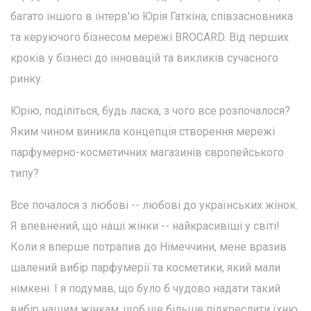
багато іншого в інтерв'ю Юрія Гаткіна, співзасновника
та керуючого бізнесом мережі BROCARD. Від перших
кроків у бізнесі до інновацій та викликів сучасного
ринку.
Юрію, поділіться, будь ласка, з чого все розпочалося?
Яким чином виникла концепція створення мережі
парфумерно-косметичних магазинів європейського
типу?
Все почалося з любові -- любові до українських жінок.
Я впевнений, що наші жінки -- найкрасивіші у світі!
Коли я вперше потрапив до Німеччини, мене вразив
шалений вибір парфумерії та косметики, який мали
німкені. І я подумав, що було б чудово надати такий
вибір нашим жінкам, щоб ще більше підкреслити їхню