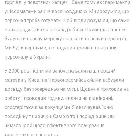
торгівлі у повстяних капцях... Саме тому експеримент з
універмагами закінчився невдачею. Ми зрозуміли, що
персонал треба готувати, щоб люди розуміли, що саме
вони продають і як це слід робити. Прийшло рішення
будувати власну мережу і навчати власний персонал.
Ми були першими, хто відкрив тренінг-центр для
персоналу в Україні.
У 2000 році, коли ми започаткували наш перший
магазин у Києві на Червоноармійській, ми набували
досвіду безпосередньо на місці. Щодня я приходив на
роботу і проводив години, сидячи на підвіконні,
спостерігаючи за покупцями. Я аналізував їхню
поведінку та звички. Саме в той період виникли
чимало ідей щодо ефективного планування
торгівельного простору.