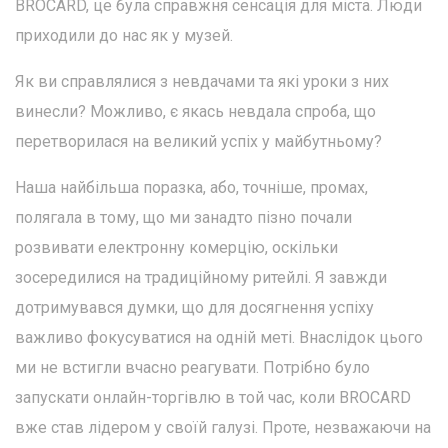
BROCARD, це була справжня сенсація для міста. Люди
приходили до нас як у музей.
⁠Як ви справлялися з невдачами та які уроки з них
винесли? Можливо, є якась невдала спроба, що
перетворилася на великий успіх у майбутньому?
Наша найбільша поразка, або, точніше, промах,
полягала в тому, що ми занадто пізно почали
розвивати електронну комерцію, оскільки
зосередилися на традиційному ритейлі. Я завжди
дотримувався думки, що для досягнення успіху
важливо фокусуватися на одній меті. Внаслідок цього
ми не встигли вчасно реагувати. Потрібно було
запускати онлайн-торгівлю в той час, коли BROCARD
вже став лідером у своїй галузі. Проте, незважаючи на