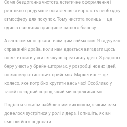
Саме бездоганна чистота, естетичне оформлення і
ретельно продумане освітлення створюють необхідну
атмосферу для покупок. Тому чистота полиць — це
один з основних принципів нашого бізнесу.
А загалом мені цікаво всім цим займатися. Я відчуваю
справжній драйв, коли нам вдається вигадати щось
нове, втілити у життя якусь креативну ідею. З радістю
беру участь у брейн-штормах, у розробці нових ідей,
нових маркетингових прийомів. Маркетинг -- це
колесо, яке потрібно крутити весь час! Особливо у
такий складний період, який ми переживаємо.
Поділіться своїм найбільшим викликом, з яким вам
довелося зустрітися у ролі лідера, і опишіть, як ви
змогли його подолати.