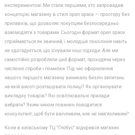
експериментом. Ми стали першими, хто запровадив
концепцію магазину в стилі open space — простору без
прилавків, що дозволяє покупцям безпосередньо
взаємодіяти з товарами. Сьогодні формат open space
сприймається як звичний, і молодше покоління навіть
не здогадується, що існували інші підходи. Але ми
самостійно розробляли цей формат, проходячи через
численні спроби і помилки. Під час оформлення
нашого першого магазину виникало безліч запитань:
на якій висоті розташувати полиці? Як організувати
викладку товарів? Які освітлювальні прилади
вибрати? Яким чином повинен поводитися
консультант, щоб бути ввічливим, але не нав'язливим?
Коли в київському ТЦ "Глобус" відкрився магазин