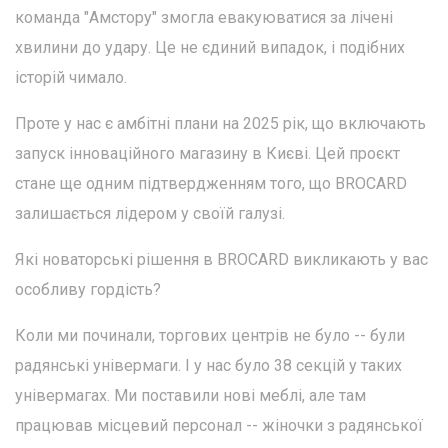
команда "Амстору" змогла евакуюватися за лічені
хвилини до удару. Це не єдиний випадок, і подібних
історій чимало.
Проте у нас є амбітні плани на 2025 рік, що включають
запуск інноваційного магазину в Києві. Цей проєкт
стане ще одним підтвердженням того, що BROCARD
залишається лідером у своїй галузі.
Які новаторські рішення в BROCARD викликають у вас
особливу гордість?
Коли ми починали, торгових центрів не було -- були
радянські універмаги. І у нас було 38 секцій у таких
універмагах. Ми поставили нові меблі, але там
працював місцевий персонал -- жіночки з радянської