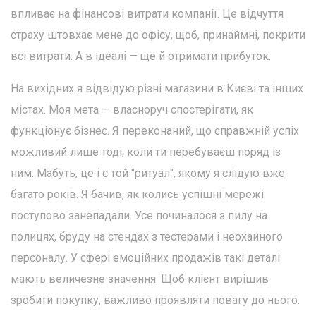
впливає на фінансові витрати компанії. Це відчуття
страху штовхає мене до офісу, щоб, принаймні, покрити
всі витрати. А в ідеалі — ще й отримати прибуток.
На вихідних я відвідую різні магазини в Києві та інших
містах. Моя мета — власноруч спостерігати, як
функціонує бізнес. Я переконаний, що справжній успіх
можливий лише тоді, коли ти перебуваєш поряд із
ним. Мабуть, це і є той "ритуал", якому я слідую вже
багато років. Я бачив, як колись успішні мережі
поступово занепадали. Усе починалося з пилу на
полицях, бруду на стендах з тестерами і неохайного
персоналу. У сфері емоційних продажів такі деталі
мають величезне значення. Щоб клієнт вирішив
зробити покупку, важливо проявляти повагу до нього.