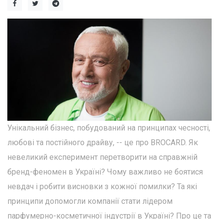
Унікальний бізнес, побудований на принципах чесності,
любові та постійного драйву, -- це про BROCARD. Як
невеликий експеримент перетворити на справжній
бренд-феномен в Україні? Чому важливо не боятися
невдач і робити висновки з кожної помилки? Та які
принципи допомогли компанії стати лідером
парфумерно-косметичної індустрії в Україні? Про це та