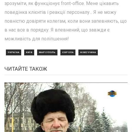
зрозуміти, як функціонує front-office. Мене цікавить
поведінка клієнтів і реакції персоналу... Я не можу
повністю довіряти колегам, коли вони запевняють, що
в нас все в порядку. Я впевнений, що завжди є
можливість для поліпшення!
УКРАЇНА
КИЇВ
МАРІУПОЛЬ
ЄВРОПА
НІМЕЧЧИНА
ЧИТАЙТЕ ТАКОЖ