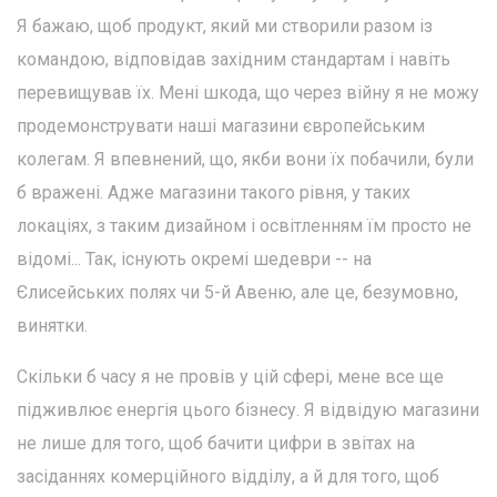
Я бажаю, щоб продукт, який ми створили разом із
командою, відповідав західним стандартам і навіть
перевищував їх. Мені шкода, що через війну я не можу
продемонструвати наші магазини європейським
колегам. Я впевнений, що, якби вони їх побачили, були
б вражені. Адже магазини такого рівня, у таких
локаціях, з таким дизайном і освітленням їм просто не
відомі... Так, існують окремі шедеври -- на
Єлисейських полях чи 5-й Авеню, але це, безумовно,
винятки.
Скільки б часу я не провів у цій сфері, мене все ще
підживлює енергія цього бізнесу. Я відвідую магазини
не лише для того, щоб бачити цифри в звітах на
засіданнях комерційного відділу, а й для того, щоб