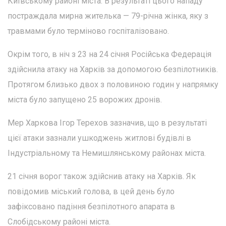
Київському районі міста. В результаті цього нападу
постраждала мирна жителька — 79-річна жінка, яку з
травмами було терміново госпіталізовано.
Окрім того, в ніч з 23 на 24 січня Російська Федерація
здійснила атаку на Харків за допомогою безпілотників.
Протягом близько двох з половиною годин у напрямку
міста було запущено 25 ворожих дронів.
Мер Харкова Ігор Терехов зазначив, що в результаті
цієї атаки зазнали ушкоджень житлові будівлі в
Індустріальному та Немишлянському районах міста.
21 січня ворог також здійснив атаку на Харків. Як
повідомив міський голова, в цей день було
зафіксовано падіння безпілотного апарата в
Слобідському районі міста.