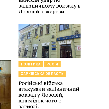
залізничному вокзалу в
Лозовій, є жертви.
ПОЛІТИКА
РОСІЯ
ХАРКІВСЬКА ОБЛАСТЬ
Російські війська
атакували залізничний
вокзал у Лозовій,
внаслідок чого є
загиблі.