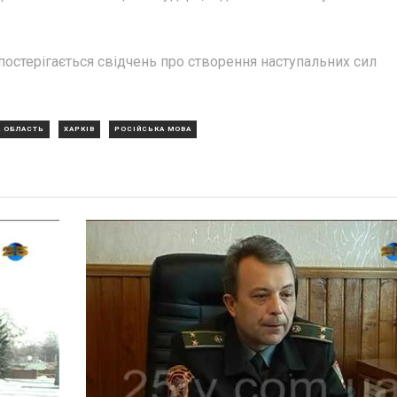
постерігається свідчень про створення наступальних сил
 ОБЛАСТЬ
ХАРКІВ
РОСІЙСЬКА МОВА