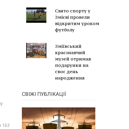
Свято спорту у
Змієві провели
відкритим уроком
футболу
Зміївський
краєзнавчий
музей отримав
подарунки на
своє день
народження
СВІЖІ ПУБЛІКАЦІЇ
му
и 163