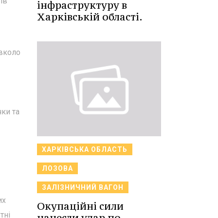
ів
інфраструктуру в
Харківській області.
авколо
чки та
ХАРКІВСЬКА ОБЛАСТЬ
ЛОЗОВА
ЗАЛІЗНИЧНИЙ ВАГОН
их
Окупаційні сили
тні
нанесли удар по