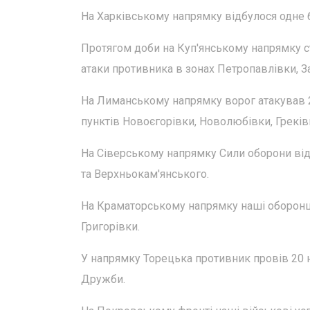
На Харківському напрямку відбулося одне б
Протягом доби на Куп'янському напрямку ст
атаки противника в зонах Петропавлівки, З
На Лиманському напрямку ворог атакував 2
пунктів Новоєгорівки, Новолюбівки, Греківк
На Сіверському напрямку Сили оборони від
та Верхньокам'янського.
На Краматорському напрямку наші оборонці
Григорівки.
У напрямку Торецька противник провів 20 н
Дружби.