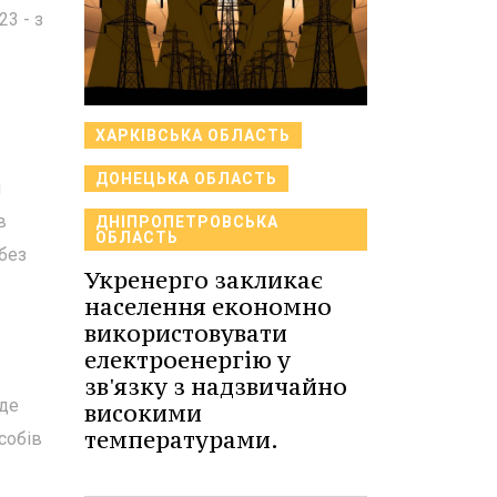
23 - з
ХАРКІВСЬКА ОБЛАСТЬ
ДОНЕЦЬКА ОБЛАСТЬ
й
в
ДНІПРОПЕТРОВСЬКА
ОБЛАСТЬ
 без
Укренерго закликає
населення економно
використовувати
електроенергію у
зв'язку з надзвичайно
 де
високими
температурами.
собів