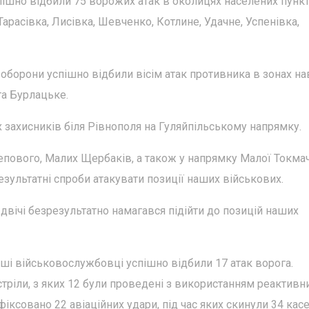
пішно відбили 75 ворожих атак в околицях населених пункт
Тарасівка, Лисівка, Шевченко, Котлине, Удачне, Успенівка,
оборони успішно відбили вісім атак противника в зонах н
та Бурлацьке.
 захисників біля Рівнополя на Гуляйпільському напрямку.
тепового, Малих Щербаків, а також у напрямку Малої Токма
езультатні спроби атакувати позиції наших військових.
вічі безрезультатно намагався підійти до позицій наших
ші військовослужбовці успішно відбили 17 атак ворога.
тріли, з яких 12 були проведені з використанням реактивн
іксовано 22 авіаційних удари, під час яких скинули 34 касе