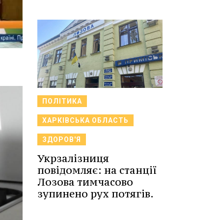
ПОЛІТИКА
ХАРКІВСЬКА ОБЛАСТЬ
ЗДОРОВ'Я
Укрзалізниця
повідомляє: на станції
Лозова тимчасово
зупинено рух потягів.