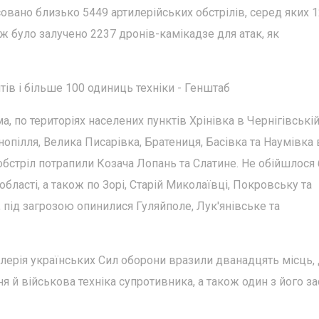
совано близько 5449 артилерійських обстрілів, серед яких 1
ж було залучено 2237 дронів-камікадзе для атак, як
в і більше 100 одиниць техніки - Генштаб
а, по територіях населених пунктів Хрінівка в Чернігівські
нопілля, Велика Писарівка, Братениця, Басівка та Наумівка 
д обстріл потрапили Козача Лопань та Слатине. Не обійшлося
області, а також по Зорі, Старій Миколаївці, Покровську та
 під загрозою опинилися Гуляйполе, Лук'янівське та
ртилерія українських Сил оборони вразили дванадцять місць,
 й військова техніка супротивника, а також один з його за