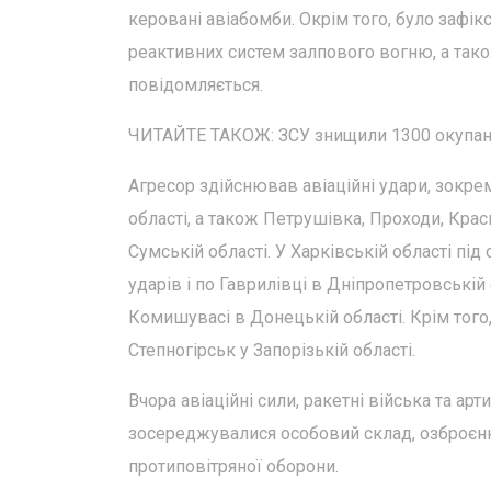
керовані авіабомби. Окрім того, було зафік
реактивних систем залпового вогню, а тако
повідомляється.
ЧИТАЙТЕ ТАКОЖ: ЗСУ знищили 1300 окупанті
Агресор здійснював авіаційні удари, зокрем
області, а також Петрушівка, Проходи, Крас
Сумській області. У Харківській області пі
ударів і по Гаврилівці в Дніпропетровській 
Комишувасі в Донецькій області. Крім того,
Степногірськ у Запорізькій області.
Вчора авіаційні сили, ракетні війська та а
зосереджувалися особовий склад, озброєння
протиповітряної оборони.