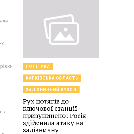
вали
их
орівки
ПОЛІТИКА
ХАРКІВСЬКА ОБЛАСТЬ
ЗАЛІЗНИЧНИЙ ВУЗОЛ
Рух потягів до
ключової станції
 та
призупинено: Росія
здійснила атаку на
залізничну