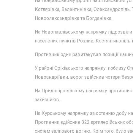
На Покровському фронті наші військові ус
Котлярівка, Валентинівка, Олександропіль, 
Новоолександрівка та Богданівка.
На Новопавлівському напрямку підрозділи 
населених пунктів Розлив, Костянтинопіль 
Противник один раз атакував позиції наших
У районі Оріхівського напрямку, поблизу С
Новоандріївки, ворог здійснив чотири безр
На Придніпровському напрямку противник д
захисників.
На Курському напрямку за останню добу на
Противник здійснив 322 артилерійських обс
систем залпового вогню. Крім того, було заф