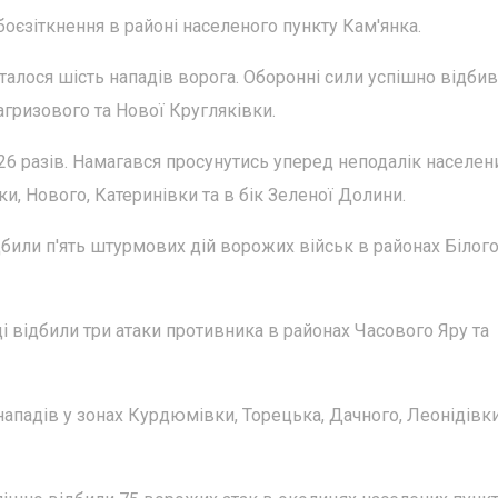
оєзіткнення в районі населеного пункту Кам'янка.
алося шість нападів ворога. Оборонні сили успішно відби
агризового та Нової Кругляківки.
6 разів. Намагався просунутись уперед неподалік населен
и, Нового, Катеринівки та в бік Зеленої Долини.
били п'ять штурмових дій ворожих військ в районах Білог
 відбили три атаки противника в районах Часового Яру та
ападів у зонах Курдюмівки, Торецька, Дачного, Леонідівки