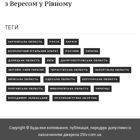
з Вересом у Рівному
ТЕГИ
ХАРКІВСЬКА ОБЛАСТЬ
РОСІЯ
ХАРКІВ
БЕЗПІЛОТНИЙ ЛІТАЛЬНИЙ АПАРАТ
РОСІЯНИ
УКРАЇНА
ДОНЕЦЬКА ОБЛАСТЬ
КИЇВ
ДНІПРОПЕТРОВСЬКА ОБЛАСТЬ
ЗБРОЙНІ СИЛИ УКРАЇНИ
ЧЕРНІГІВСЬКА ОБЛАСТЬ
ЗАПОРІЗЬКА ОБЛАСТЬ
КИЇВСЬКА ОБЛАСТЬ
ОДЕСЬКА ОБЛАСТЬ
ХЕРСОНСЬКА ОБЛАСТЬ
ПОЛТАВСЬКА ОБЛАСТЬ
МИКОЛАЇВСЬКА ОБЛАСТЬ
УКРАЇНЦІ
ВОЛОДИМИР ЗЕЛЕНСЬКИЙ
ПРОТИПОВІТРЯНА ОБОРОНА
Copyright © Будь-яке копiювання, публiкацiя, передрук допустимо із
зазначенням джерела 25tv.com.ua.