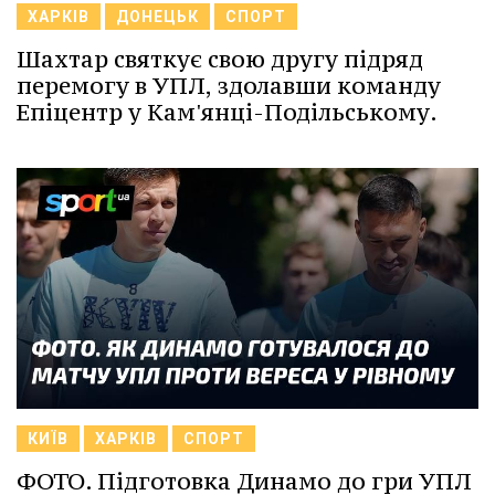
ХАРКІВ
ДОНЕЦЬК
СПОРТ
Шахтар святкує свою другу підряд
перемогу в УПЛ, здолавши команду
Епіцентр у Кам'янці-Подільському.
КИЇВ
ХАРКІВ
СПОРТ
ФОТО. Підготовка Динамо до гри УПЛ