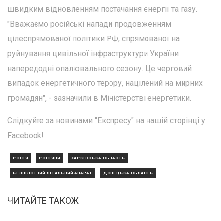
швидким відновленням постачання енергії та газу.
"Вважаємо російські напади продовженням
цілеспрямованої політики РФ, спрямованої на
руйнування цивільної інфраструктури України
напередодні опалювального сезону. Це черговий
випадок енергетичного терору, націлений на мирних
громадян", - зазначили в Міністерстві енергетики.
Слідкуйте за новинами "Експресу" на нашій сторінці у
Facebook!
РОСІЯ
РОСІЯНИ
ХАРКІВСЬКА ОБЛАСТЬ
БЕЗПІЛОТНИЙ ЛІТАЛЬНИЙ АПАРАТ
ДОНЕЦЬКА ОБЛАСТЬ
ЧИТАЙТЕ ТАКОЖ