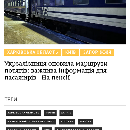
ХАРКІВСЬКА ОБЛАСТЬ
КИЇВ
ЗАПОРІЖЖЯ
Укрзалізниця оновила маршрути
потягів: важлива інформація для
пасажирів - На пенсії
ТЕГИ
ХАРКІВСЬКА ОБЛАСТЬ
РОСІЯ
ХАРКІВ
БЕЗПІЛОТНИЙ ЛІТАЛЬНИЙ АПАРАТ
РОСІЯНИ
УКРАЇНА