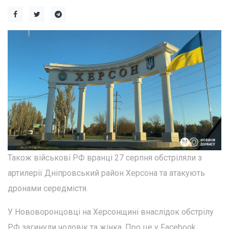
Також військові РФ вранці 27 серпня обстріляли з
артилерії Дніпровський район Херсона та атакують
дронами середмістя.
У Нововоронцовці на Херсонщині внаслідок обстрілу
РФ загинули чоловік та жінка. Про це у Facebook