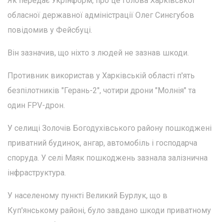
Як передає Укрінформ, про це голова Харківської
обласної державної адміністрації Олег Синєгубов
повідомив у Фейсбуці.
Він зазначив, що ніхто з людей не зазнав шкоди.
Противник використав у Харківській області п'ять
безпілотників "Герань-2", чотири дрони "Молнія" та
один FPV-дрон.
У селищі Золочів Богодухівського району пошкоджені
приватний будинок, ангар, автомобіль і господарча
споруда. У селі Маяк пошкоджень зазнала залізнична
інфраструктура.
У населеному пункті Великий Бурлук, що в
Куп'янському районі, було завдано шкоди приватному