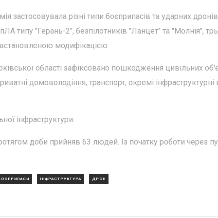
ія застосовувала різні типи боєприпасів та ударних дронів
А типу "Герань-2", безпілотників "Ланцет" та "Молнія", тр
невстановленою модифікацією.
рківської області зафіксовано пошкодження цивільних об'є
риватні домоволодіння, транспорт, окремі інфраструктурні
ної інфраструктури:
ротягом доби прийняв 63 людей. Із початку роботи через п
БОЄПРИПАСИ
ІНФРАСТРУКТУРА
ДРОН