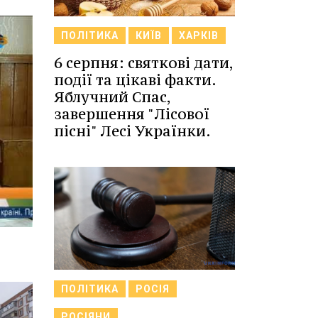
ПОЛІТИКА
КИЇВ
ХАРКІВ
6 серпня: святкові дати,
події та цікаві факти.
Яблучний Спас,
завершення "Лісової
пісні" Лесі Українки.
ПОЛІТИКА
РОСІЯ
РОСІЯНИ