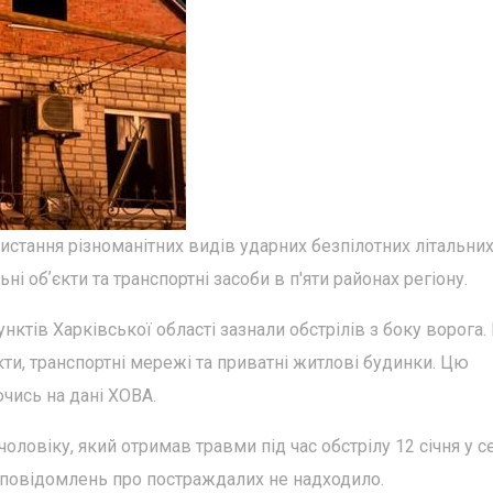
истання різноманітних видів ударних безпілотних літальни
ні обʼєкти та транспортні засоби в п'яти районах регіону.
нктів Харківської області зазнали обстрілів з боку ворога.
кти, транспортні мережі та приватні житлові будинки. Цю
ись на дані ХОВА.
ловіку, який отримав травми під час обстрілу 12 січня у с
 повідомлень про постраждалих не надходило.