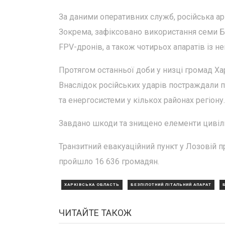
За даними оперативних служб, російська арм
Зокрема, зафіксовано використання семи БпЛ
FPV-дронів, а також чотирьох апаратів із 
Протягом останньої доби у низці громад Ха
Внаслідок російських ударів постраждали п
та енергосистеми у кількох районах регіону.
Завдано шкоди та знищено елементи цивіль
Транзитний евакуаційний пункт у Лозовій п
пройшло 16 636 громадян.
ХАРКІВСЬКА ОБЛАСТЬ
БЕЗПІЛОТНИЙ ЛІТАЛЬНИЙ АПАРАТ
ЧИТАЙТЕ ТАКОЖ