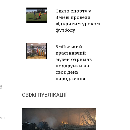
Свято спорту у
Змієві провели
відкритим уроком
футболу
Зміївський
краєзнавчий
музей отримав
х
подарунки на
своє день
народження
 В
СВІЖІ ПУБЛІКАЦІЇ
елі