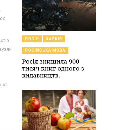
.
ьох
РОСІЯ
ХАРКІВ
ктів.
 вузли
РОСІЙСЬКА МОВА
Росія знищила 900
тисяч книг одного з
видавництв.
ункт