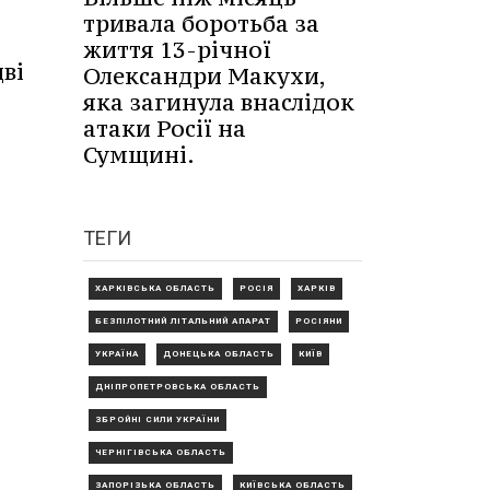
тривала боротьба за
життя 13-річної
ві
Олександри Макухи,
яка загинула внаслідок
атаки Росії на
Сумщині.
ТЕГИ
ХАРКІВСЬКА ОБЛАСТЬ
РОСІЯ
ХАРКІВ
БЕЗПІЛОТНИЙ ЛІТАЛЬНИЙ АПАРАТ
РОСІЯНИ
УКРАЇНА
ДОНЕЦЬКА ОБЛАСТЬ
КИЇВ
ДНІПРОПЕТРОВСЬКА ОБЛАСТЬ
ЗБРОЙНІ СИЛИ УКРАЇНИ
ЧЕРНІГІВСЬКА ОБЛАСТЬ
ЗАПОРІЗЬКА ОБЛАСТЬ
КИЇВСЬКА ОБЛАСТЬ