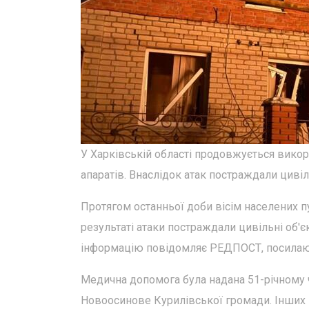
У Харківській області продовжується викор
апаратів. Внаслідок атак постраждали цивіль
Протягом останньої доби вісім населених пу
результаті атаки постраждали цивільні об'є
інформацію повідомляє РЕДПОСТ, посилаюч
Медична допомога була надана 51-річному чо
Новоосинове Курилівської громади. Інших