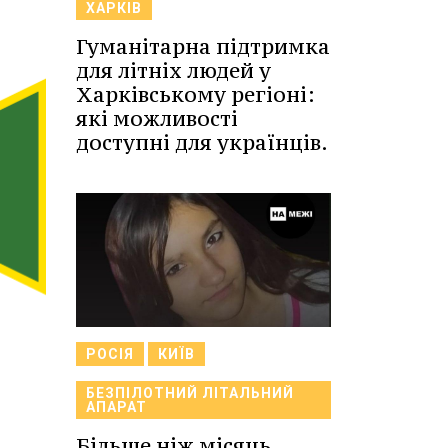
ХАРКІВ
Гуманітарна підтримка
для літніх людей у
Харківському регіоні:
які можливості
доступні для українців.
РОСІЯ
КИЇВ
БЕЗПІЛОТНИЙ ЛІТАЛЬНИЙ
АПАРАТ
Більше ніж місяць