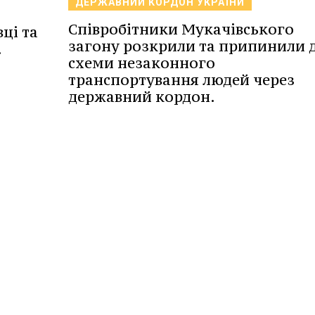
ДЕРЖАВНИЙ КОРДОН УКРАЇНИ
Співробітники Мукачівського
ці та
загону розкрили та припинили д
.
схеми незаконного
транспортування людей через
державний кордон.