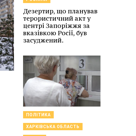
Дезертир, що планував
терористичний акт у
центрі Запоріжжя за
вказівкою Росії, був
засуджений.
ПОЛІТИКА
ХАРКІВСЬКА ОБЛАСТЬ