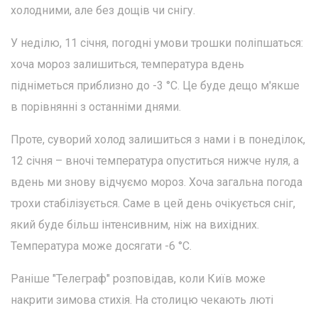
холодними, але без дощів чи снігу.
У неділю, 11 січня, погодні умови трошки поліпшаться:
хоча мороз залишиться, температура вдень
підніметься приблизно до -3 °C. Це буде дещо м'якше
в порівнянні з останніми днями.
Проте, суворий холод залишиться з нами і в понеділок,
12 січня – вночі температура опуститься нижче нуля, а
вдень ми знову відчуємо мороз. Хоча загальна погода
трохи стабілізується. Саме в цей день очікується сніг,
який буде більш інтенсивним, ніж на вихідних.
Температура може досягати -6 °C.
Раніше "Телеграф" розповідав, коли Київ може
накрити зимова стихія. На столицю чекають люті