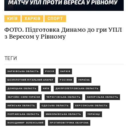
КИЇВ
ХАРКІВ
СПОРТ
ФОТО. Підготовка Динамо до гри УПЛ
з Вересом у Рівному
ТЕГИ
ХАРКІВСЬКА ОБЛАСТЬ
РОСІЯ
ХАРКІВ
БЕЗПІЛОТНИЙ ЛІТАЛЬНИЙ АПАРАТ
РОСІЯНИ
УКРАЇНА
ДОНЕЦЬКА ОБЛАСТЬ
КИЇВ
ДНІПРОПЕТРОВСЬКА ОБЛАСТЬ
ЗБРОЙНІ СИЛИ УКРАЇНИ
ЧЕРНІГІВСЬКА ОБЛАСТЬ
ЗАПОРІЗЬКА ОБЛАСТЬ
КИЇВСЬКА ОБЛАСТЬ
ОДЕСЬКА ОБЛАСТЬ
ХЕРСОНСЬКА ОБЛАСТЬ
ПОЛТАВСЬКА ОБЛАСТЬ
МИКОЛАЇВСЬКА ОБЛАСТЬ
УКРАЇНЦІ
ВОЛОДИМИР ЗЕЛЕНСЬКИЙ
ПРОТИПОВІТРЯНА ОБОРОНА