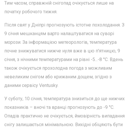
Тим часом, справжній снігопад очікується лише на
початку робочого тижня.
Після свят у Дніпрі прогнозують істотне похолодання. З
9 січня мешканцям варто налаштуватися на суворі
морози. За інформацією метеорологів, температура
почне знижуватися нижче нуля вже в цю п'ятницю, 9
січня, з нічними температурами на рівні -5...-8 °C. Вдень
також очікується прохолодна погода з можливим
невеликим снігом або крижаним дощем, згідно з
даними сервісу Ventusky.
У суботу, 10 січня, температура знизиться до ще нижчих
показників – вночі та вранці прогнозують до -9 °C.
Опадів практично не очікується, ймовірність випадання
снігу залишається мінімальною. Вихідні обіцяють бути