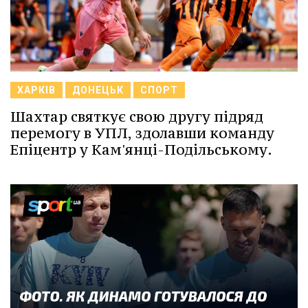
ХАРКІВ
ДОНЕЦЬК
СПОРТ
Шахтар святкує свою другу підряд
перемогу в УПЛ, здолавши команду
Епіцентр у Кам'янці-Подільському.