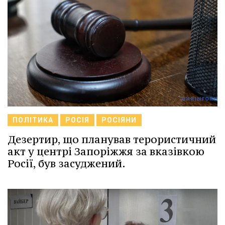
ПОЛІТИКА
РОСІЯ
РОСІЯНИ
Дезертир, що планував терористичний
акт у центрі Запоріжжя за вказівкою
Росії, був засуджений.