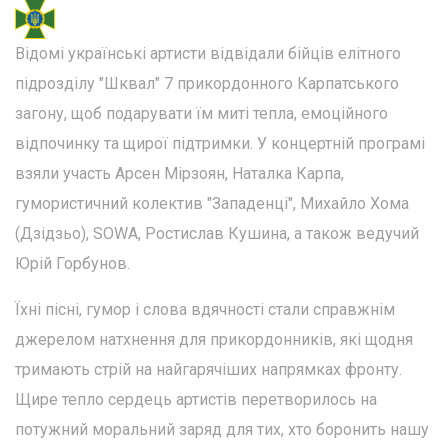
Відомі українські артисти відвідали бійців елітного
підрозділу "Шквал" 7 прикордонного Карпатського
загону, щоб подарувати їм миті тепла, емоційного
відпочинку та щирої підтримки. У концертній програмі
взяли участь Арсен Мірзоян, Наталка Карпа,
гумористичний колектив "Западенці", Михайло Хома
(Дзідзьо), SOWA, Ростислав Кушина, а також ведучий
Юрій Горбунов.
Їхні пісні, гумор і слова вдячності стали справжнім
джерелом натхнення для прикордонників, які щодня
тримають стрій на найгарячіших напрямках фронту.
Щире тепло сердець артистів перетворилось на
потужний моральний заряд для тих, хто боронить нашу