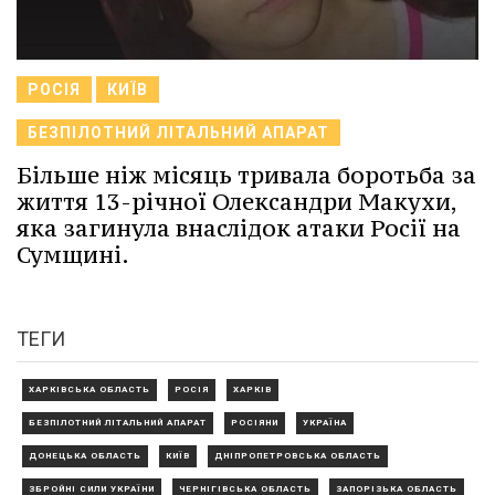
РОСІЯ
КИЇВ
БЕЗПІЛОТНИЙ ЛІТАЛЬНИЙ АПАРАТ
Більше ніж місяць тривала боротьба за
життя 13-річної Олександри Макухи,
яка загинула внаслідок атаки Росії на
Сумщині.
ТЕГИ
ХАРКІВСЬКА ОБЛАСТЬ
РОСІЯ
ХАРКІВ
БЕЗПІЛОТНИЙ ЛІТАЛЬНИЙ АПАРАТ
РОСІЯНИ
УКРАЇНА
ДОНЕЦЬКА ОБЛАСТЬ
КИЇВ
ДНІПРОПЕТРОВСЬКА ОБЛАСТЬ
ЗБРОЙНІ СИЛИ УКРАЇНИ
ЧЕРНІГІВСЬКА ОБЛАСТЬ
ЗАПОРІЗЬКА ОБЛАСТЬ