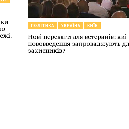
аки
ПОЛІТИКА
УКРАЇНА
КИЇВ
ро
ежі.
Нові переваги для ветеранів: які
нововведення запроваджують д
захисників?