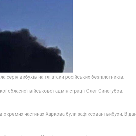
ла серія вибухів на тлі атаки російських безпілотників.
ї обласної військової адміністрації Олег Синєгубов,
в окремих частинах Харкова були зафіксовані вибухи. В да