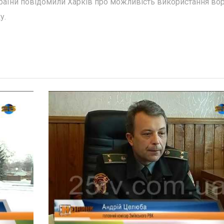
раїни повідомили Харків про можливість використання во
у.