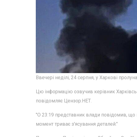
Ввечері неділі, 24 серпня, у Харкові пролуна
Цю інформацію озвучив керівник Харківсько
повідомляє Цензор.НЕТ.
"О 23:19 представник влади повідомив, що 
момент триває з'ясування деталей."