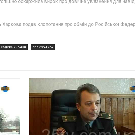
успішно оскаржила вирок про довічне ув'язнення для наві
 Харкова подав клопотання про обмін до Російської Федер
 КОДЕКС УКРАЇНИ
ПРОКУРАТУРА