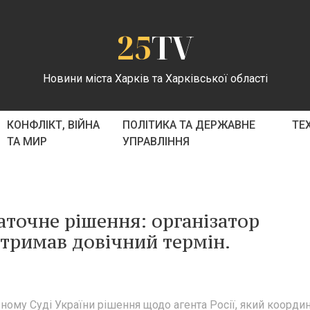
25
TV
Новини міста Харків та Харківської області
КОНФЛІКТ, ВІЙНА
ПОЛІТИКА ТА ДЕРЖАВНЕ
ТЕ
ТА МИР
УПРАВЛІННЯ
аточне рішення: організатор
отримав довічний термін.
ному Суді України рішення щодо агента Росії, який коорди