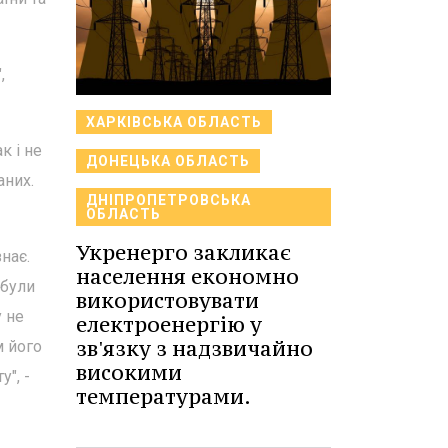
,
ХАРКІВСЬКА ОБЛАСТЬ
к і не
ДОНЕЦЬКА ОБЛАСТЬ
аних.
ДНІПРОПЕТРОВСЬКА
ОБЛАСТЬ
Укренерго закликає
нає.
населення економно
 були
використовувати
у не
електроенергію у
зв'язку з надзвичайно
м його
високими
", -
температурами.