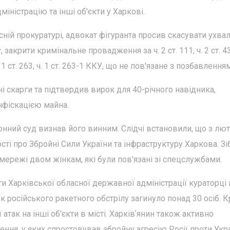
іністрацію та інші об'єкти у Харкові.
ній прокуратурі, адвокат фігуранта просив скасувати ухва
 закрити кримінальне провадження за ч. 2 ст. 111, ч. 2 ст. 4
 ст. 263, ч. 1 ст. 263-1 ККУ, що не пов'язане з позбавленням
 скарги та підтвердив вирок для 40-річного навідника,
нфіскацією майна.
нний суд визнав його винним. Слідчі встановили, що з лю
сті про Збройні Сили України та інфраструктуру Харкова. Зі
мережі двом жінкам, які були пов'язані зі спецслужбами.
и Харківської обласної державної адміністрації кураторці 
ок російського ракетного обстрілу загинуло понад 30 осіб. К
 атак на інші об'єкти в місті. Харківʼянин також активно
ння, у яких спростовував збройну агресію Росії проти Укра