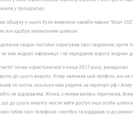
начили у прокуратурі.
час обшуку у нього було виявлено карабін марки "Форт-202"
, які він здобув незаконним шляхом.
дування свідок постійно коригував свої свідчення, проте та
 не має жодної інформації і не передавав ворогу жодних д
такте" почав користуватися з кінця 2017 року, випадково
ароль до цього акаунту. Кому належав цей профіль, він не з
мів та постів, оскільки мав родичів на території рф і йому
ебто не відправляв. Жінки, з якими велась переписка, йом
, що до цього акаунту могли мати доступ інші особи шляхо
ово губив свої телефони і ноутбук та віддавав їх до ремонту