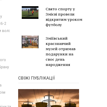
Свято спорту у
Змієві провели
лу
відкритим уроком
36-2
футболу
 волі.
Зміївський
краєзнавчий
музей отримав
подарунки на
своє день
того
народження
брану
СВІЖІ ПУБЛІКАЦІЇ
в
рім
їни та