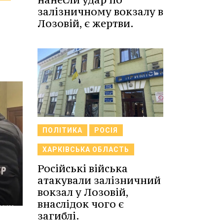
залізничному вокзалу в
Лозовій, є жертви.
ПОЛІТИКА
РОСІЯ
ХАРКІВСЬКА ОБЛАСТЬ
Російські війська
атакували залізничний
вокзал у Лозовій,
внаслідок чого є
загиблі.