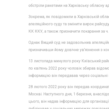
обстріли ракетами на Харківську обласну адм
Зокрема, як повідомили в Харківській облас
апеляційного суду та змінити вирок райсуду,
КК ККУ, а також призначити покарання за ч. 1
Однак Вищий суд не задовольнив апеляційні
призначивши йому довічне ув'язнення з ко
13 листопада минулого року Київський райо
по квітень 2022 року чоловік збирав відомо
інформацію він передавав через соціальні 
28 лютого 2022 року він передав координат
Москві. Наступного дня, 1 березня, внаслід
цього, він надав інформацію для організації
публікував у соціальних мережах повідомле