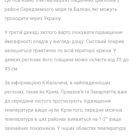
Це пов'язано з активізацією південних циклонів у
районі Середземного моря та Балкан, які можуть
проходити через Україну.
У третій декаді лютого варто очікувати підвищення
ймовірності опадів у вигляді дощу. Сніговий покрив
залишиться практично по всій території країни. У
деяких регіонах його товщина може скласти від 35 до
45 см.
За інформацією Кібальчича, в найпівденніших
регіонах, таких як Крим, Приазов'я та Закарпаття, вже
до середини лютого прогнозують підвищення
температури вище нуля. Крім того, середня місячна
температура в цих районах виявиться на 1-2° вище
звичайних показників. У інших областях температура