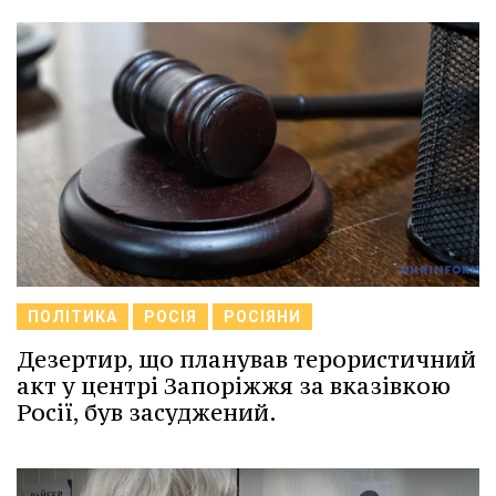
ПОЛІТИКА
РОСІЯ
РОСІЯНИ
Дезертир, що планував терористичний
акт у центрі Запоріжжя за вказівкою
Росії, був засуджений.