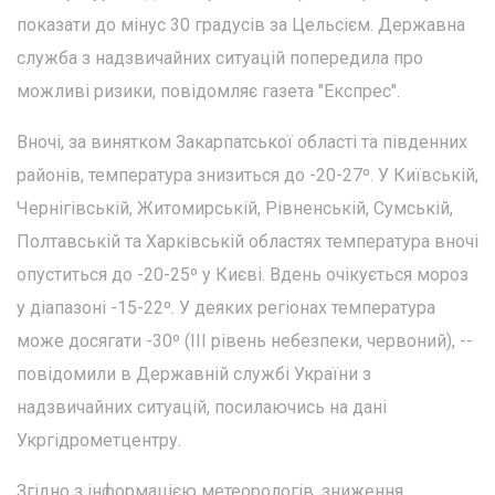
показати до мінус 30 градусів за Цельсієм. Державна
служба з надзвичайних ситуацій попередила про
можливі ризики, повідомляє газета "Експрес".
Вночі, за винятком Закарпатської області та південних
районів, температура знизиться до -20-27º. У Київській,
Чернігівській, Житомирській, Рівненській, Сумській,
Полтавській та Харківській областях температура вночі
опуститься до -20-25º у Києві. Вдень очікується мороз
у діапазоні -15-22º. У деяких регіонах температура
може досягати -30º (ІІІ рівень небезпеки, червоний), --
повідомили в Державній службі України з
надзвичайних ситуацій, посилаючись на дані
Укргідрометцентру.
Згідно з інформацією метеорологів, зниження