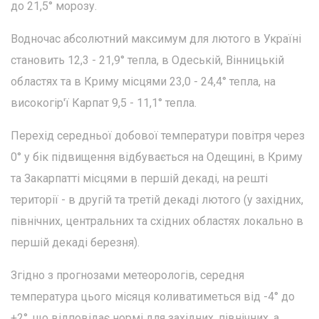
до 21,5° морозу.
Водночас абсолютний максимум для лютого в Україні
становить 12,3 - 21,9° тепла, в Одеській, Вінницькій
областях та в Криму місцями 23,0 - 24,4° тепла, на
високогір'ї Карпат 9,5 - 11,1° тепла.
Перехід середньої добової температури повітря через
0° у бік підвищення відбувається на Одещині, в Криму
та Закарпатті місцями в першій декаді, на решті
території - в другій та третій декаді лютого (у західних,
північних, центральних та східних областях локально в
першій декаді березня).
Згідно з прогнозами метеорологів, середня
температура цього місяця коливатиметься від -4° до
+2°, що відповідає нормі для західних, північних, а