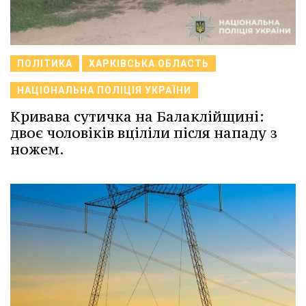
ПОЛІТИКА
ХАРКІВСЬКА ОБЛАСТЬ
НАЦІОНАЛЬНА ПОЛІЦІЯ УКРАЇНИ
Кривава сутичка на Балаклійщині:
двоє чоловіків вціліли після нападу з
ножем.