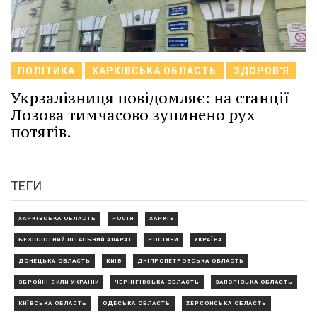
ПОЛІТИКА
ХАРКІВСЬКА ОБЛАСТЬ
ЗДОРОВ'Я
Укрзалізниця повідомляє: на станції
Лозова тимчасово зупинено рух
потягів.
ТЕГИ
ХАРКІВСЬКА ОБЛАСТЬ
РОСІЯ
ХАРКІВ
БЕЗПІЛОТНИЙ ЛІТАЛЬНИЙ АПАРАТ
РОСІЯНИ
УКРАЇНА
ДОНЕЦЬКА ОБЛАСТЬ
КИЇВ
ДНІПРОПЕТРОВСЬКА ОБЛАСТЬ
ЗБРОЙНІ СИЛИ УКРАЇНИ
ЧЕРНІГІВСЬКА ОБЛАСТЬ
ЗАПОРІЗЬКА ОБЛАСТЬ
КИЇВСЬКА ОБЛАСТЬ
ОДЕСЬКА ОБЛАСТЬ
ХЕРСОНСЬКА ОБЛАСТЬ