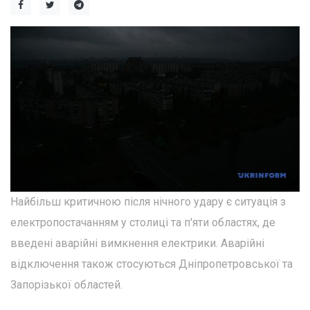
Найбільш критичною після нічного удару є ситуація з
електропостачанням у столиці та п'яти областях, де
введені аварійні вимкнення електрики. Аварійні
відключення також стосуються Дніпропетровської та
Запорізької областей.