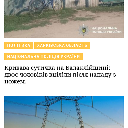
ПОЛІТИКА
ХАРКІВСЬКА ОБЛАСТЬ
НАЦІОНАЛЬНА ПОЛІЦІЯ УКРАЇНИ
Кривава сутичка на Балаклійщині:
двоє чоловіків вціліли після нападу з
ножем.