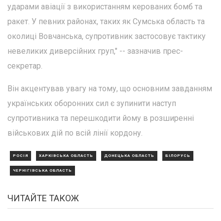
ударами авіації з використанням керованих бомб та
ракет. У певних районах, таких як Сумська область та
околиці Вовчанська, супротивник застосовує тактику
невеликих диверсійних груп," -- зазначив прес-
секретар.
Він акцентував увагу на тому, що основним завданням
українських оборонних сил є зупинити наступ
супротивника та перешкодити йому в розширенні
військових дій по всій лінії кордону.
РОСІЯ
ХАРКІВСЬКА ОБЛАСТЬ
ДОНЕЦЬКА ОБЛАСТЬ
БІЛОРУСЬ
ЧЕРНІГІВСЬКА ОБЛАСТЬ
ЧИТАЙТЕ ТАКОЖ