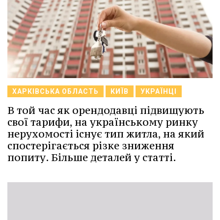
ХАРКІВСЬКА ОБЛАСТЬ
КИЇВ
УКРАЇНЦІ
В той час як орендодавці підвищують
свої тарифи, на українському ринку
нерухомості існує тип житла, на який
спостерігається різке зниження
попиту. Більше деталей у статті.