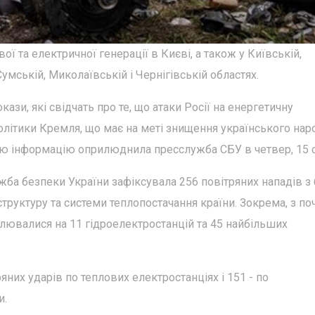
ї та електричної генерації в Києві, а також у Київській,
умській, Миколаївській і Чернігівській областях.
ази, які свідчать про те, що атаки Росії на енергетичну
олітики Кремля, що має на меті знищення українського наро
Цю інформацію оприлюднила пресслужба СБУ в четвер, 15 с
ба безпеки України зафіксувала 256 повітряних нападів з
труктуру та системи теплопостачання країни. Зокрема, з по
лювалися на 11 гідроелектростанцій та 45 найбільших
яних ударів по теплових електростанціях і 151 - по
и.