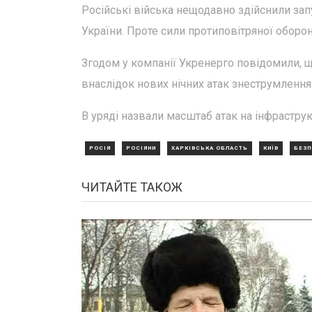
Російські війська нещодавно здійснили запу
України. Проте сили протиповітряної оборон
Згодом у компанії Укренерго повідомили, щ
внаслідок нових нічних атак знеструмлення
В уряді назвали масштаб атак на інфрастру
РОСІЯ
РОСІЯНИ
ХАРКІВСЬКА ОБЛАСТЬ
КИЇВ
БЕЗП
ЧИТАЙТЕ ТАКОЖ