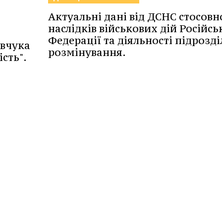
Актуальні дані від ДСНС стосовн
наслідків військових дій Російсь
Федерації та діяльності підрозділ
авчука
розмінування.
сть".