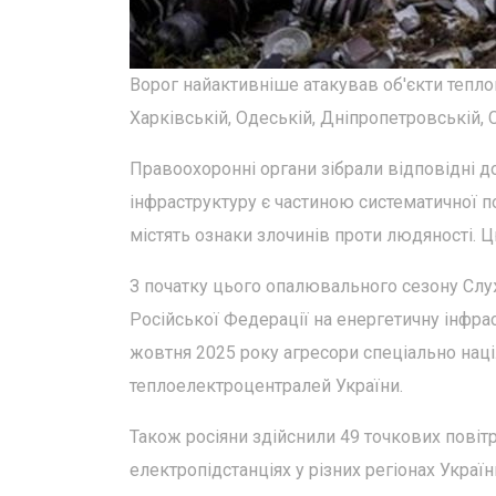
Ворог найактивніше атакував об'єкти теплово
Харківській, Одеській, Дніпропетровській, С
Правоохоронні органи зібрали відповідні док
інфраструктуру є частиною систематичної п
містять ознаки злочинів проти людяності. 
З початку цього опалювального сезону Служ
Російської Федерації на енергетичну інфрас
жовтня 2025 року агресори спеціально наці
теплоелектроцентралей України.
Також росіяни здійснили 49 точкових повітр
електропідстанціях у різних регіонах Україн