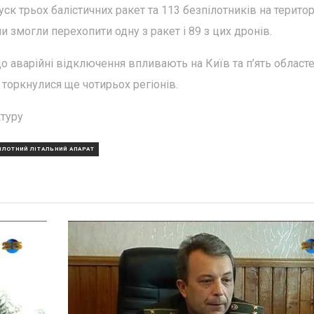
ск трьох балістичних ракет та 113 безпілотників на терито
и змогли перехопити одну з ракет і 89 з цих дронів.
о аварійні відключення впливають на Київ та п’ять областе
 торкнулися ще чотирьох регіонів.
ктуру
ІЛОТНИЙ ЛІТАЛЬНИЙ АПАРАТ