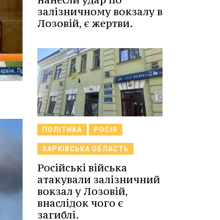
залізничному вокзалу в
Лозовій, є жертви.
ПОЛІТИКА
РОСІЯ
ХАРКІВСЬКА ОБЛАСТЬ
Російські війська
атакували залізничний
вокзал у Лозовій,
внаслідок чого є
загиблі.