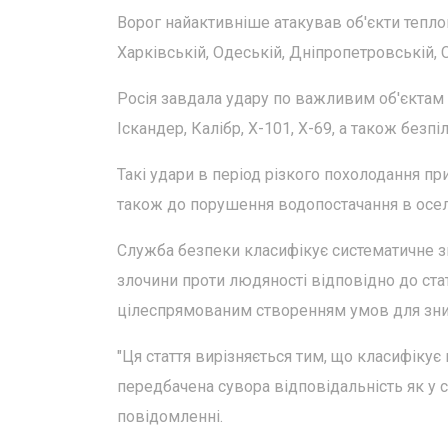
Ворог найактивніше атакував об'єкти теплово
Харківській, Одеській, Дніпропетровській, С
Росія завдала удару по важливим об'єктам 
Іскандер, Калібр, Х-101, Х-69, а також безп
Такі удари в період різкого похолодання пр
також до порушення водопостачання в оселя
Служба безпеки класифікує систематичне зн
злочини проти людяності відповідно до стат
цілеспрямованим створенням умов для зни
"Ця стаття вирізняється тим, що класифікує 
передбачена сувора відповідальність як у су
повідомленні.