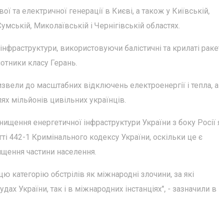
ї та електричної генерації в Києві, а також у Київській,
умській, Миколаївській і Чернігівській областях.
інфраструктури, використовуючи балістичні та крилаті раке
ілотники класу Герань.
извели до масштабних відключень електроенергії і тепла, а
х мільйонів цивільних українців.
ищення енергетичної інфраструктури України з боку Росії 
ті 442-1 Кримінального кодексу України, оскільки це є
щення частини населення.
цю категорію обстрілів як міжнародні злочини, за які
дах України, так і в міжнародних інстанціях", - зазначили в