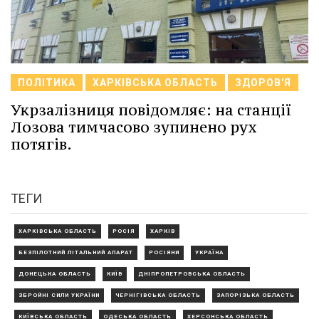
ПОЛІТИКА
ХАРКІВСЬКА ОБЛАСТЬ
ЗДОРОВ'Я
Укрзалізниця повідомляє: на станції
Лозова тимчасово зупинено рух
потягів.
ТЕГИ
ХАРКІВСЬКА ОБЛАСТЬ
РОСІЯ
ХАРКІВ
БЕЗПІЛОТНИЙ ЛІТАЛЬНИЙ АПАРАТ
РОСІЯНИ
УКРАЇНА
ДОНЕЦЬКА ОБЛАСТЬ
КИЇВ
ДНІПРОПЕТРОВСЬКА ОБЛАСТЬ
ЗБРОЙНІ СИЛИ УКРАЇНИ
ЧЕРНІГІВСЬКА ОБЛАСТЬ
ЗАПОРІЗЬКА ОБЛАСТЬ
КИЇВСЬКА ОБЛАСТЬ
ОДЕСЬКА ОБЛАСТЬ
ХЕРСОНСЬКА ОБЛАСТЬ