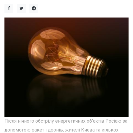
Після нічного обстрілу енергетичних об'єктів Росією за
допомогою ракет і дронів, жителі Києва та кількох