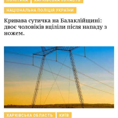
ПОЛІТИКА
ХАРКІВСЬКА ОБЛАСТЬ
НАЦІОНАЛЬНА ПОЛІЦІЯ УКРАЇНИ
Кривава сутичка на Балаклійщині:
двоє чоловіків вціліли після нападу з
ножем.
ХАРКІВСЬКА ОБЛАСТЬ
КИЇВ