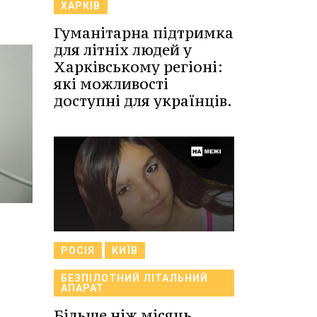
ХАРКІВ
Гуманітарна підтримка
для літніх людей у
Харківському регіоні:
які можливості
доступні для українців.
РОСІЯ
КИЇВ
БЕЗПІЛОТНИЙ ЛІТАЛЬНИЙ
АПАРАТ
Більше ніж місяць