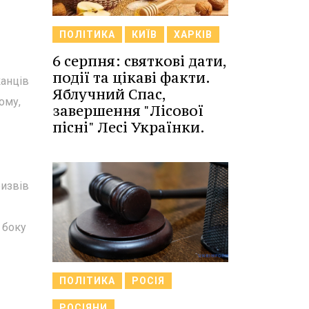
ПОЛІТИКА
КИЇВ
ХАРКІВ
6 серпня: святкові дати,
події та цікаві факти.
канців
Яблучний Спас,
ому,
завершення "Лісової
пісні" Лесі Українки.
ризвів
 боку
ПОЛІТИКА
РОСІЯ
РОСІЯНИ