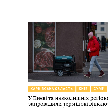
ХАРКІВСЬКА ОБЛАСТЬ
КИЇВ
СУМИ
У Києві та навколишніх регіон
запровадили термінові відкл