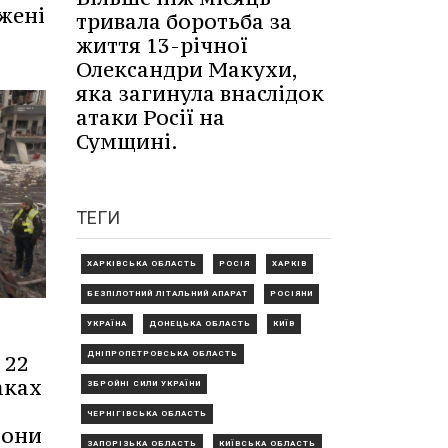
жені
тривала боротьба за
життя 13-річної
Олександри Макухи,
яка загинула внаслідок
атаки Росії на
Сумщині.
ТЕГИ
ХАРКІВСЬКА ОБЛАСТЬ
РОСІЯ
ХАРКІВ
БЕЗПІЛОТНИЙ ЛІТАЛЬНИЙ АПАРАТ
РОСІЯНИ
УКРАЇНА
ДОНЕЦЬКА ОБЛАСТЬ
КИЇВ
ДНІПРОПЕТРОВСЬКА ОБЛАСТЬ
 22
аках
ЗБРОЙНІ СИЛИ УКРАЇНИ
ЧЕРНІГІВСЬКА ОБЛАСТЬ
дони
ЗАПОРІЗЬКА ОБЛАСТЬ
КИЇВСЬКА ОБЛАСТЬ