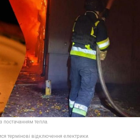
з постачанням тепла.
лися термінові відключення електрики.