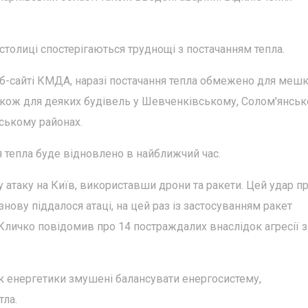
 столиці спостерігаються труднощі з постачанням тепла.
еб-сайті КМДА, наразі постачання тепла обмежено для меш
також для деяких будівель у Шевченківському, Солом'янськ
ському районах.
я тепла буде відновлено в найближчий час.
у атаку на Київ, використавши дрони та ракети. Цей удар п
знову піддалося атаці, на цей раз із застосуванням ракет
 Кличко повідомив про 14 постраждалих внаслідок агресії з
к енергетики змушені балансувати енергосистему,
тла.