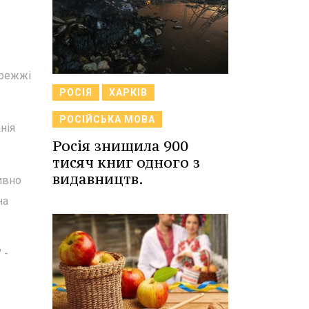
ережжі
РОСІЯ
ХАРКІВ
РОСІЙСЬКА МОВА
нія
Росія знищила 900
тисяч книг одного з
видавництв.
ивно
на
 -