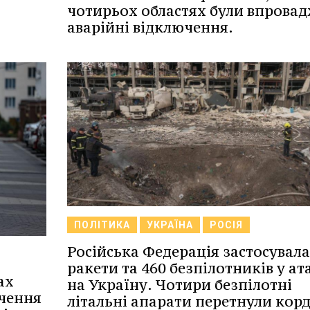
чотирьох областях були впровад
аварійні відключення.
ПОЛІТИКА
УКРАЇНА
РОСІЯ
Російська Федерація застосувала
ракети та 460 безпілотників у ат
ах
на Україну. Чотири безпілотні
ючення
літальні апарати перетнули кор