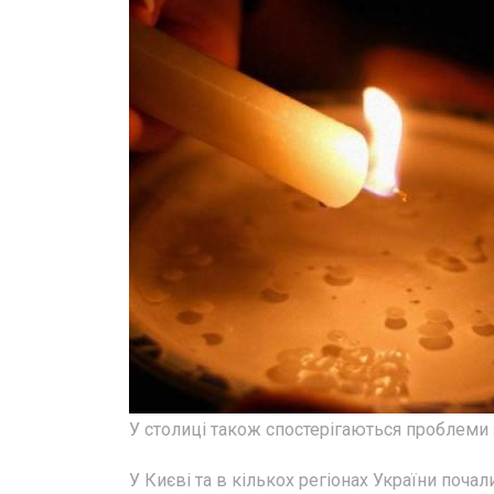
У столиці також спостерігаються проблеми 
У Києві та в кількох регіонах України поча