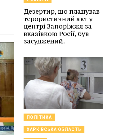
Дезертир, що планував
терористичний акт у
центрі Запоріжжя за
вказівкою Росії, був
засуджений.
ПОЛІТИКА
ХАРКІВСЬКА ОБЛАСТЬ