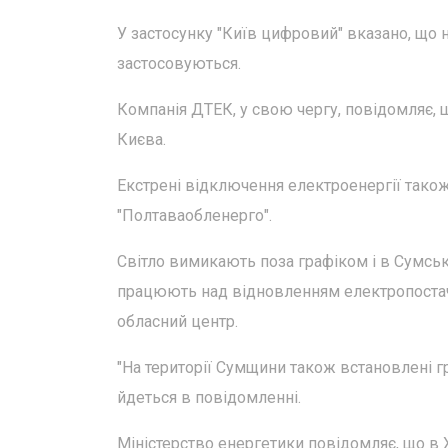
У застосунку "Київ цифровий" вказано, що
застосовуються.
Компанія ДТЕК, у свою чергу, повідомляє,
Києва.
Екстрені відключення електроенергії тако
"Полтаваобленерго".
Світло вимикають поза графіком і в Сумськ
працюють над відновленням електропостача
обласний центр.
"На території Сумщини також встановлені г
йдеться в повідомленні.
Міністерство енергетики повідомляє, що в 