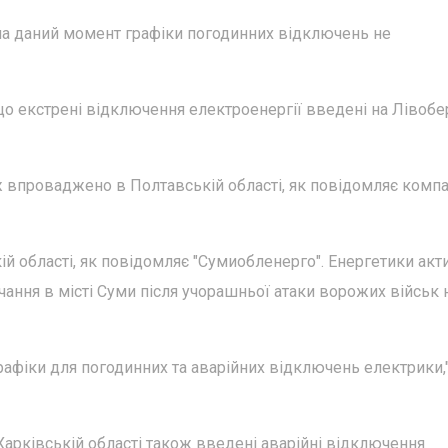
 на даний момент графіки погодинних відключень не
 що екстрені відключення електроенергії введені на Лівоб
ж впроваджено в Полтавській області, як повідомляє компа
ій області, як повідомляє "Сумиобленерго". Енергетики акт
ння в місті Суми після учорашньої атаки ворожих військ 
рафіки для погодинних та аварійних відключень електрики,"
Харківській області також введені аварійні відключення