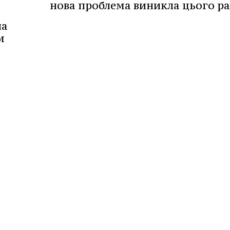
нова проблема виникла цього ра
на
м