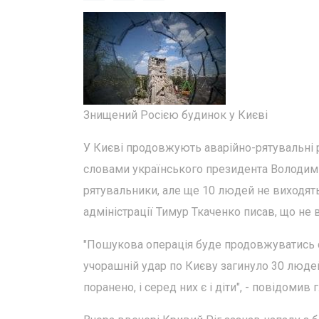
Знищений Росією будинок у Києві
У Києві продовжують аварійно-рятувальні ро
словами українського президента Володими
рятувальники, але ще 10 людей не виходять
адміністрації Тимур Ткаченко писав, що не в
"Пошукова операція буде продовжуватись ст
учорашній удар по Києву загинуло 30 людей
поранено, і серед них є і діти", - повідомив