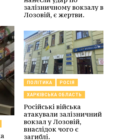
залізничному вокзалу в
Лозовій, є жертви.
ПОЛІТИКА
РОСІЯ
ХАРКІВСЬКА ОБЛАСТЬ
Російські війська
атакували залізничний
вокзал у Лозовій,
внаслідок чого є
ка
загиблі.