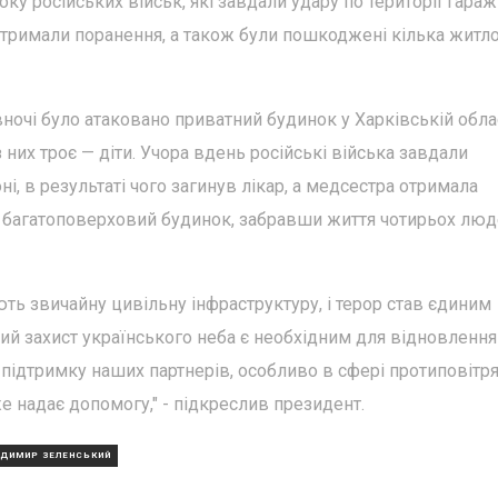
оку російських військ, які завдали удару по території гара
 отримали поранення, а також були пошкоджені кілька житл
ночі було атаковано приватний будинок у Харківській облас
 них троє — діти. Учора вдень російські війська завдали
ні, в результаті чого загинув лікар, а медсестра отримала
в багатоповерховий будинок, забравши життя чотирьох люд
ють звичайну цивільну інфраструктуру, і терор став єдиним
ий захист українського неба є необхідним для відновлення
підтримку наших партнерів, особливо в сфері протиповітря
е надає допомогу," - підкреслив президент.
ДИМИР ЗЕЛЕНСЬКИЙ