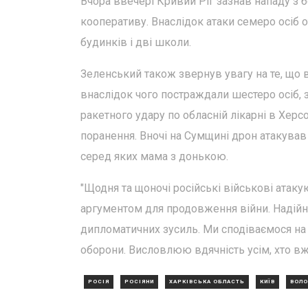
Вчора ввечері Кривий Ріг зазнав нападу з б
кооперативу. Внаслідок атаки семеро осіб
будинків і дві школи.
Зеленський також звернув увагу на те, що в
внаслідок чого постраждали шестеро осіб, з
ракетного удару по обласній лікарні в Херсо
поранення. Вночі на Сумщині дрон атакува
серед яких мама з донькою.
"Щодня та щоночі російські військові атаку
аргументом для продовження війни. Надійн
дипломатичних зусиль. Ми сподіваємося на 
оборони. Висловлюю вдячність усім, хто вж
РОСІЯ
РОСІЯНИ
ХАРКІВСЬКА ОБЛАСТЬ
КИЇВ
ВОЛО