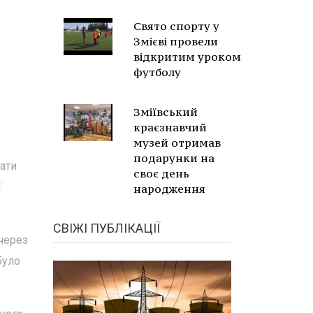
Свято спорту у
Змієві провели
відкритим уроком
футболу
Зміївський
краєзнавчий
музей отримав
подарунки на
ати
своє день
ї
народження
СВІЖІ ПУБЛІКАЦІЇ
 через
було