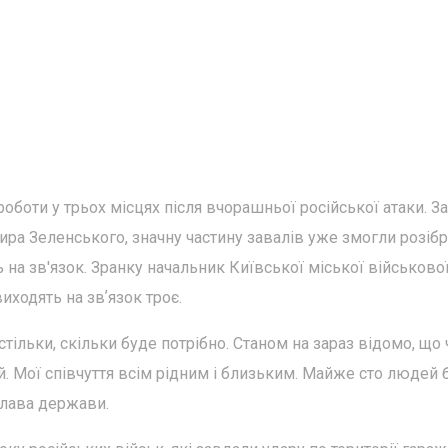
боти у трьох місцях після вчорашньої російської атаки. За
ра Зеленського, значну частину завалів уже змогли розібр
 на зв'язок. Зранку начальник Київської міської військово
иходять на звʼязок троє.
ільки, скільки буде потрібно. Станом на зараз відомо, що
. Мої співчуття всім рідним і близьким. Майже сто людей 
 глава держави.