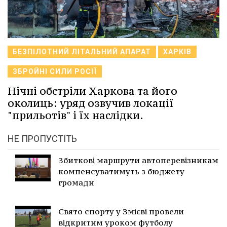
БЕЗПІЛОТНИЙ ЛІТАЛЬНИЙ АПАРАТ
ХАРКІВ
ЗБРОЙНІ СИЛИ РОСІЇ
Нічні обстріли Харкова та його
околиць: уряд озвучив локації
"прильотів" і їх наслідки.
НЕ ПРОПУСТІТЬ
Збиткові маршрути автоперевізникам
компенсуватимуть з бюджету
громади
Свято спорту у Змієві провели
відкритим уроком футболу