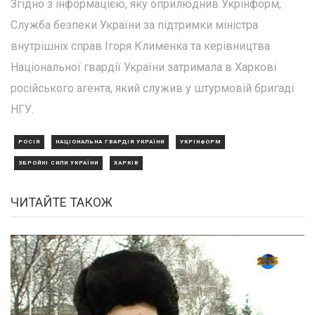
Згідно з інформацією, яку оприлюднив Укрінформ,
Служба безпеки України за підтримки міністра
внутрішніх справ Ігоря Клименка та керівництва
Національної гвардії України затримала в Харкові
російського агента, який служив у штурмовій бригаді
НГУ.
РОСІЯ
НАЦІОНАЛЬНА ГВАРДІЯ УКРАЇНИ
УКРІНФОРМ
ЗБРОЙНІ СИЛИ УКРАЇНИ
ХАРКІВ
ЧИТАЙТЕ ТАКОЖ