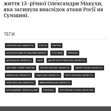
життя 13-річної Олександри Макухи,
яка загинула внаслідок атаки Росії на
Сумщині.
ТЕГИ
ХАРКІВСЬКА ОБЛАСТЬ
РОСІЯ
ХАРКІВ
БЕЗПІЛОТНИЙ ЛІТАЛЬНИЙ АПАРАТ
РОСІЯНИ
УКРАЇНА
ДОНЕЦЬКА ОБЛАСТЬ
КИЇВ
ДНІПРОПЕТРОВСЬКА ОБЛАСТЬ
ЗБРОЙНІ СИЛИ УКРАЇНИ
ЧЕРНІГІВСЬКА ОБЛАСТЬ
ЗАПОРІЗЬКА ОБЛАСТЬ
КИЇВСЬКА ОБЛАСТЬ
ОДЕСЬКА ОБЛАСТЬ
ХЕРСОНСЬКА ОБЛАСТЬ
ПОЛТАВСЬКА ОБЛАСТЬ
МИКОЛАЇВСЬКА ОБЛАСТЬ
ВОЛОДИМИР ЗЕЛЕНСЬКИЙ
УКРАЇНЦІ
ПРОТИПОВІТРЯНА ОБОРОНА