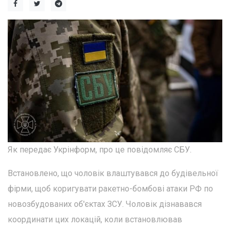
Як передає Укрінформ, про це повідомляє СБУ.
Встановлено, що чоловік влаштувався до будівельної
фірми, щоб коригувати ракетно-бомбові атаки РФ по
новозбудованих об'єктах ЗСУ. Чоловік дізнавався
координати цих локацій, коли встановлював