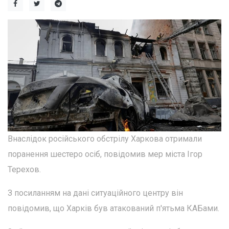
Внаслідок російського обстрілу Харкова отримали
поранення шестеро осіб, повідомив мер міста Ігор
Терехов.
З посиланням на дані ситуаційного центру він
повідомив, що Харків був атакований п'ятьма КАБами.