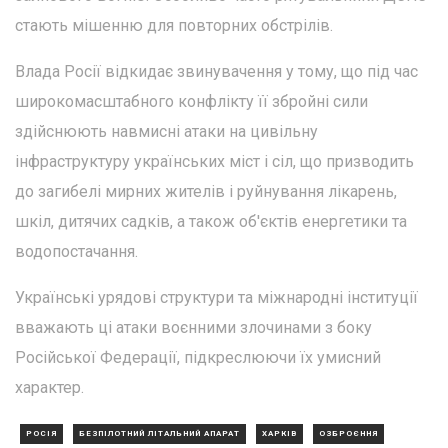
стають мішенню для повторних обстрілів.
Влада Росії відкидає звинувачення у тому, що під час
широкомасштабного конфлікту її збройні сили
здійснюють навмисні атаки на цивільну
інфраструктуру українських міст і сіл, що призводить
до загибелі мирних жителів і руйнування лікарень,
шкіл, дитячих садків, а також об'єктів енергетики та
водопостачання.
Українські урядові структури та міжнародні інституції
вважають ці атаки воєнними злочинами з боку
Російської Федерації, підкреслюючи їх умисний
характер.
РОСІЯ
БЕЗПІЛОТНИЙ ЛІТАЛЬНИЙ АПАРАТ
ХАРКІВ
ОЗБРОЄННЯ