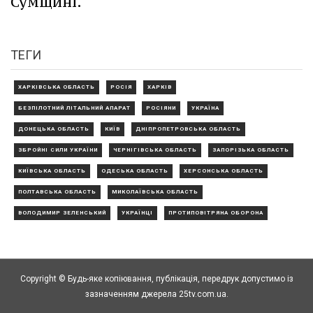
Сумщині.
ТЕГИ
ХАРКІВСЬКА ОБЛАСТЬ
РОСІЯ
ХАРКІВ
БЕЗПІЛОТНИЙ ЛІТАЛЬНИЙ АПАРАТ
РОСІЯНИ
УКРАЇНА
ДОНЕЦЬКА ОБЛАСТЬ
КИЇВ
ДНІПРОПЕТРОВСЬКА ОБЛАСТЬ
ЗБРОЙНІ СИЛИ УКРАЇНИ
ЧЕРНІГІВСЬКА ОБЛАСТЬ
ЗАПОРІЗЬКА ОБЛАСТЬ
КИЇВСЬКА ОБЛАСТЬ
ОДЕСЬКА ОБЛАСТЬ
ХЕРСОНСЬКА ОБЛАСТЬ
ПОЛТАВСЬКА ОБЛАСТЬ
МИКОЛАЇВСЬКА ОБЛАСТЬ
ВОЛОДИМИР ЗЕЛЕНСЬКИЙ
УКРАЇНЦІ
ПРОТИПОВІТРЯНА ОБОРОНА
Copyright © Будь-яке копiювання, публiкацiя, передрук допустимо із
зазначенням джерела 25tv.com.ua.