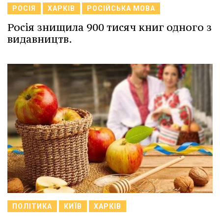
РОСІЯ
ХАРКІВ
РОСІЙСЬКА МОВА
Росія знищила 900 тисяч книг одного з
видавництв.
ПОЛІТИКА
КИЇВ
ХАРКІВ