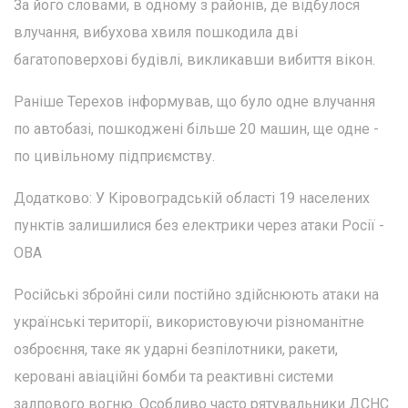
За його словами, в одному з районів, де відбулося
влучання, вибухова хвиля пошкодила дві
багатоповерхові будівлі, викликавши вибиття вікон.
Раніше Терехов інформував, що було одне влучання
по автобазі, пошкоджені більше 20 машин, ще одне -
по цивільному підприємству.
Додатково: У Кіровоградській області 19 населених
пунктів залишилися без електрики через атаки Росії -
ОВА
Російські збройні сили постійно здійснюють атаки на
українські території, використовуючи різноманітне
озброєння, таке як ударні безпілотники, ракети,
керовані авіаційні бомби та реактивні системи
залпового вогню. Особливо часто рятувальники ДСНС