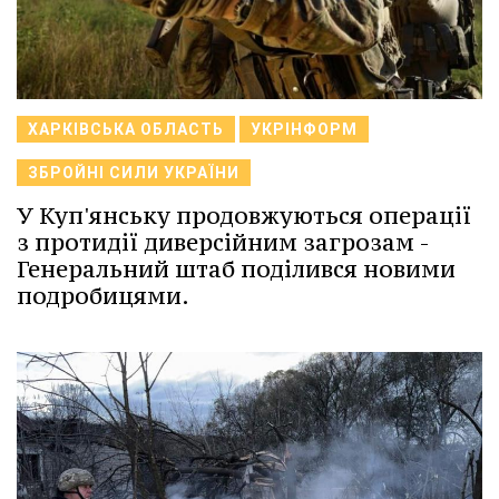
ХАРКІВСЬКА ОБЛАСТЬ
УКРІНФОРМ
ЗБРОЙНІ СИЛИ УКРАЇНИ
У Куп'янську продовжуються операції
з протидії диверсійним загрозам -
Генеральний штаб поділився новими
подробицями.