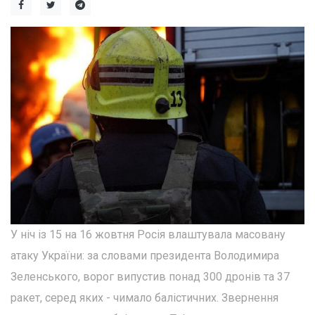
У ніч із 15 на 16 жовтня Росія влаштувала масовану
атаку України: за словами президента Володимира
Зеленського, ворог випустив понад 300 дронів та 37
ракет, серед яких - чимало балістичних. Звернення