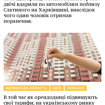
двічі вдарили по автомобілям поблизу
Слатиного на Харківщині, внаслідок
чого один чоловік отримав
поранення.
ХАРКІВСЬКА ОБЛАСТЬ
КИЇВ
УКРАЇНЦІ
В той час як орендодавці підвищують
свої тарифи, на українському ринку