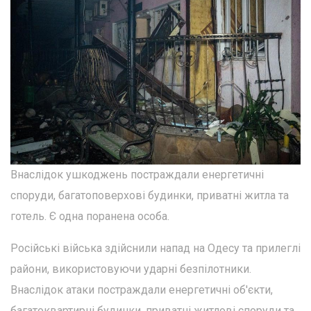
Внаслідок ушкоджень постраждали енергетичні
споруди, багатоповерхові будинки, приватні житла та
готель. Є одна поранена особа.
Російські війська здійснили напад на Одесу та прилеглі
райони, використовуючи ударні безпілотники.
Внаслідок атаки постраждали енергетичні об'єкти,
багатоквартирні будинки, приватні житлові споруди та