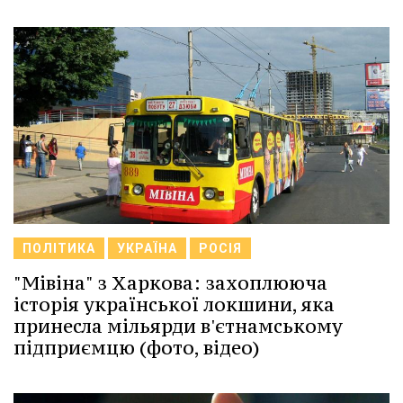
ПОЛІТИКА
УКРАЇНА
РОСІЯ
"Мівіна" з Харкова: захоплююча
історія української локшини, яка
принесла мільярди в'єтнамському
підприємцю (фото, відео)