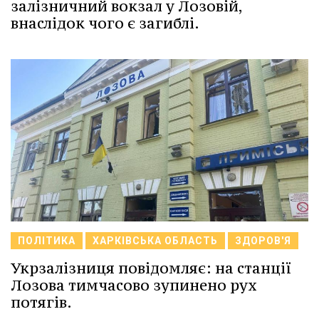
залізничний вокзал у Лозовій,
внаслідок чого є загиблі.
ПОЛІТИКА
ХАРКІВСЬКА ОБЛАСТЬ
ЗДОРОВ'Я
Укрзалізниця повідомляє: на станції
Лозова тимчасово зупинено рух
потягів.