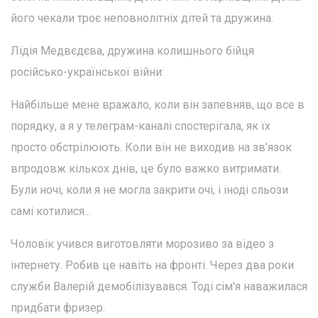
його чекали троє неповнолітніх дітей та дружина.
Лідія Медвєдєва, дружина колишнього бійця
російсько-української війни:
Найбільше мене вражало, коли він запевняв, що все в
порядку, а я у телеграм-каналі спостерігала, як їх
просто обстрілюють. Коли він не виходив на зв'язок
впродовж кількох днів, це було важко витримати.
Були ночі, коли я не могла закрити очі, і іноді сльози
самі котилися...
Чоловік учився виготовляти морозиво за відео з
інтернету. Робив це навіть на фронті. Через два роки
служби Валерій демобілізувався. Тоді сім'я наважилася
придбати фризер.