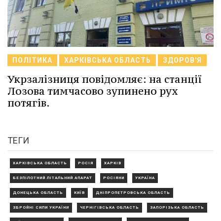
ПОЛІТИКА
ХАРКІВСЬКА ОБЛАСТЬ
ЗДОРОВ'Я
Укрзалізниця повідомляє: на станції
Лозова тимчасово зупинено рух
потягів.
ТЕГИ
ХАРКІВСЬКА ОБЛАСТЬ
РОСІЯ
ХАРКІВ
БЕЗПІЛОТНИЙ ЛІТАЛЬНИЙ АПАРАТ
РОСІЯНИ
УКРАЇНА
ДОНЕЦЬКА ОБЛАСТЬ
КИЇВ
ДНІПРОПЕТРОВСЬКА ОБЛАСТЬ
ЗБРОЙНІ СИЛИ УКРАЇНИ
ЧЕРНІГІВСЬКА ОБЛАСТЬ
ЗАПОРІЗЬКА ОБЛАСТЬ