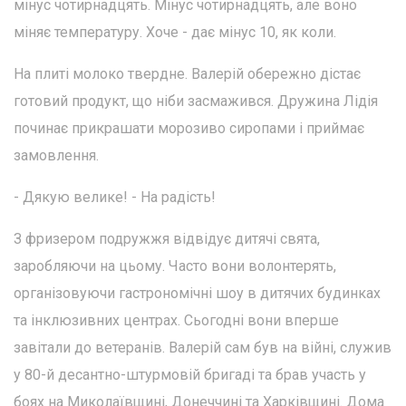
мінус чотирнадцять. Мінус чотирнадцять, але воно
міняє температуру. Хоче - дає мінус 10, як коли.
На плиті молоко твердне. Валерій обережно дістає
готовий продукт, що ніби засмажився. Дружина Лідія
починає прикрашати морозиво сиропами і приймає
замовлення.
- Дякую велике! - На радість!
З фризером подружжя відвідує дитячі свята,
заробляючи на цьому. Часто вони волонтерять,
організовуючи гастрономічні шоу в дитячих будинках
та інклюзивних центрах. Сьогодні вони вперше
завітали до ветеранів. Валерій сам був на війні, служив
у 80-й десантно-штурмовій бригаді та брав участь у
боях на Миколаївщині, Донеччині та Харківщині. Дома