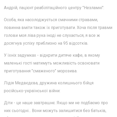
Андрій, пацієнт реабілітаційного центру "Незламні":
Особа, яка насолоджується смачними стравами,
повинна вміти також їх приготувати. Хоча після травми
голови моя ліва рука іноді не слухається, я все ж
досягнув успіху приблизно на 95 відсотків.
У їхніх задумках - відкрити дитяче кафе, в якому
маленькі гості матимуть можливість освоювати
приготування "смаженого" морозива.
Лідія Медвєдєва, дружина колишнього бійця
російсько-української війни:
Діти - це наше завтрашнє. Якщо ми не подбаємо про
них сьогодні... Вони можуть залишитися без батьків,