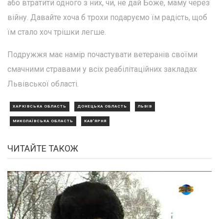
або втратити одного з них, чи, не дай Боже, маму через
війну. Давайте хоча б трохи подаруємо їм радість, щоб
їм стало хоч трішки легше.
Подружжя має намір почастувати ветеранів своїми
смачними стравами у всіх реабілітаційних закладах
Львівської області.
ХАРКІВСЬКА ОБЛАСТЬ
ДОНЕЦЬКА ОБЛАСТЬ
ЛЬВІВ
МИКОЛАЇВСЬКА ОБЛАСТЬ
КАВ'ЯРНЯ
ЧИТАЙТЕ ТАКОЖ