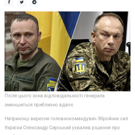
Після цього зона відповідальності генерала
зменшиться приблизно вдвічі.
Наприкінці вересня головнокомандувач Збройних сил
України Олександр Сирський ухвалив рішення про