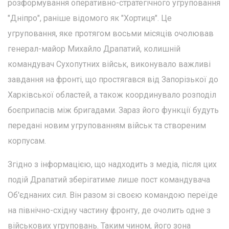
розформування оперативно-стратегічного угруповання
"Дніпро", раніше відомого як "Хортиця". Це
угруповання, яке протягом восьми місяців очолював
генерал-майор Михайло Драпатий, колишній
командувач Сухопутних військ, виконувало важливі
завдання на фронті, що простягався від Запорізької до
Харківської областей, а також координувало розподіл
боєприпасів між бригадами. Зараз його функції будуть
передані новим угрупованням військ та створеним
корпусам.
Згідно з інформацією, що надходить з медіа, після цих
подій Драпатий зберігатиме лише пост командувача
Об'єднаних сил. Він разом зі своєю командою переїде
на північно-східну частину фронту, де очолить одне з
військових угруповань. Таким чином, його зона