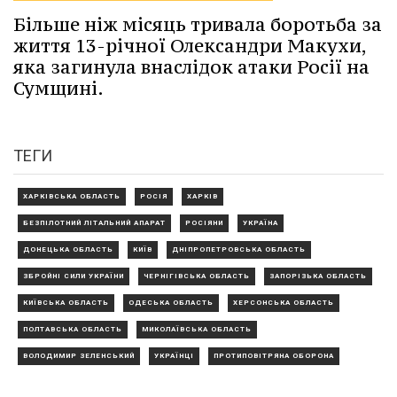
Більше ніж місяць тривала боротьба за
життя 13-річної Олександри Макухи,
яка загинула внаслідок атаки Росії на
Сумщині.
ТЕГИ
ХАРКІВСЬКА ОБЛАСТЬ
РОСІЯ
ХАРКІВ
БЕЗПІЛОТНИЙ ЛІТАЛЬНИЙ АПАРАТ
РОСІЯНИ
УКРАЇНА
ДОНЕЦЬКА ОБЛАСТЬ
КИЇВ
ДНІПРОПЕТРОВСЬКА ОБЛАСТЬ
ЗБРОЙНІ СИЛИ УКРАЇНИ
ЧЕРНІГІВСЬКА ОБЛАСТЬ
ЗАПОРІЗЬКА ОБЛАСТЬ
КИЇВСЬКА ОБЛАСТЬ
ОДЕСЬКА ОБЛАСТЬ
ХЕРСОНСЬКА ОБЛАСТЬ
ПОЛТАВСЬКА ОБЛАСТЬ
МИКОЛАЇВСЬКА ОБЛАСТЬ
ВОЛОДИМИР ЗЕЛЕНСЬКИЙ
УКРАЇНЦІ
ПРОТИПОВІТРЯНА ОБОРОНА