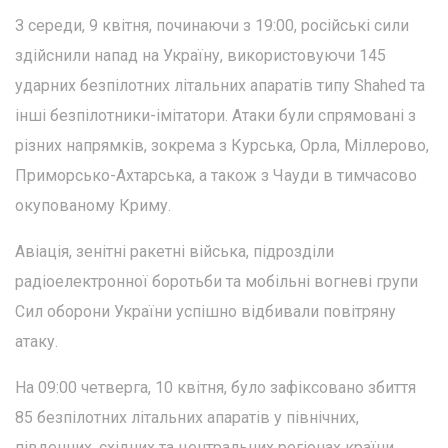
З середи, 9 квітня, починаючи з 19:00, російські сили
здійснили напад на Україну, використовуючи 145
ударних безпілотних літальних апаратів типу Shahed та
інші безпілотники-імітатори. Атаки були спрямовані з
різних напрямків, зокрема з Курська, Орла, Міллерово,
Приморсько-Ахтарська, а також з Чауди в тимчасово
окупованому Криму.
Авіація, зенітні ракетні війська, підрозділи
радіоелектронної боротьби та мобільні вогневі групи
Сил оборони України успішно відбивали повітряну
атаку.
На 09:00 четверга, 10 квітня, було зафіксовано збиття
85 безпілотних літальних апаратів у північних,
південних, східних та центральних регіонах країни.