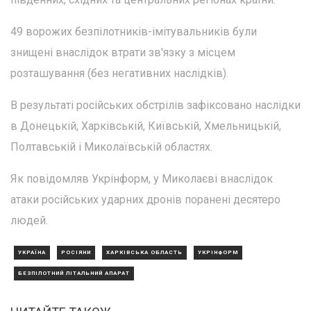
49 ворожих безпілотників-імітувальників були
знищені внаслідок втрати зв'язку з місцем
розташування (без негативних наслідків).
В результаті російських обстрілів зафіксовано наслідки
в Донецькій, Харківській, Київській, Хмельницькій,
Полтавській і Миколаївській областях.
Як повідомляв Укрінформ, у Миколаєві внаслідок
атаки російських ударних дронів поранені десятеро
людей.
УКРАЇНА
РОСІЯНИ
ХАРКІВСЬКА ОБЛАСТЬ
УКРІНФОРМ
БЕЗПІЛОТНИЙ ЛІТАЛЬНИЙ АПАРАТ