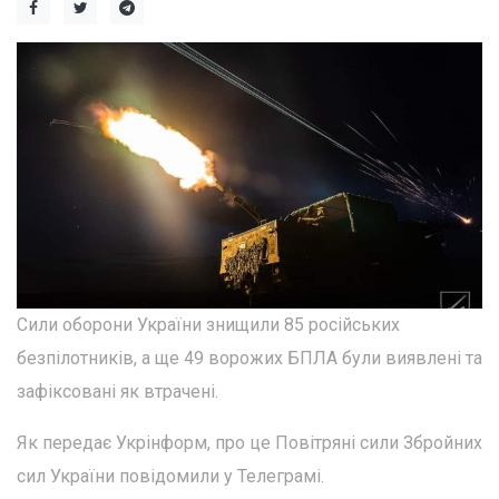
Сили оборони України знищили 85 російських
безпілотників, а ще 49 ворожих БПЛА були виявлені та
зафіксовані як втрачені.
Як передає Укрінформ, про це Повітряні сили Збройних
сил України повідомили у Телеграмі.