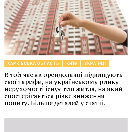
ХАРКІВСЬКА ОБЛАСТЬ
КИЇВ
УКРАЇНЦІ
В той час як орендодавці підвищують
свої тарифи, на українському ринку
нерухомості існує тип житла, на який
спостерігається різке зниження
попиту. Більше деталей у статті.