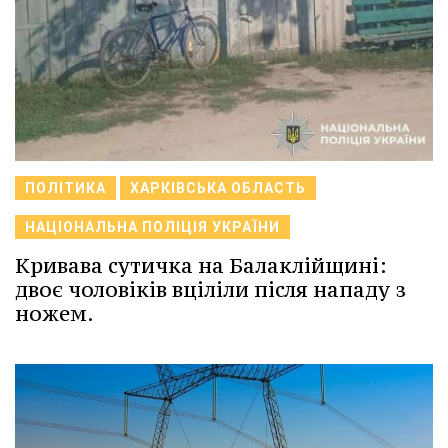
ПОЛІТИКА
ХАРКІВСЬКА ОБЛАСТЬ
НАЦІОНАЛЬНА ПОЛІЦІЯ УКРАЇНИ
Кривава сутичка на Балаклійщині:
двоє чоловіків вціліли після нападу з
ножем.