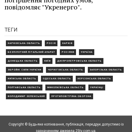
погіршення погодних умов,
повідомляє "Укренерго".
ТЕГИ
ХАРКІВСЬКА ОБЛАСТЬ
РОСІЯ
ХАРКІВ
БЕЗПІЛОТНИЙ ЛІТАЛЬНИЙ АПАРАТ
РОСІЯНИ
УКРАЇНА
ДОНЕЦЬКА ОБЛАСТЬ
КИЇВ
ДНІПРОПЕТРОВСЬКА ОБЛАСТЬ
ЗБРОЙНІ СИЛИ УКРАЇНИ
ЧЕРНІГІВСЬКА ОБЛАСТЬ
ЗАПОРІЗЬКА ОБЛАСТЬ
КИЇВСЬКА ОБЛАСТЬ
ОДЕСЬКА ОБЛАСТЬ
ХЕРСОНСЬКА ОБЛАСТЬ
ПОЛТАВСЬКА ОБЛАСТЬ
МИКОЛАЇВСЬКА ОБЛАСТЬ
УКРАЇНЦІ
ВОЛОДИМИР ЗЕЛЕНСЬКИЙ
ПРОТИПОВІТРЯНА ОБОРОНА
Copyright © Будь-яке копiювання, публiкацiя, передрук допустимо із
зазначенням джерела 25tv.com.ua.